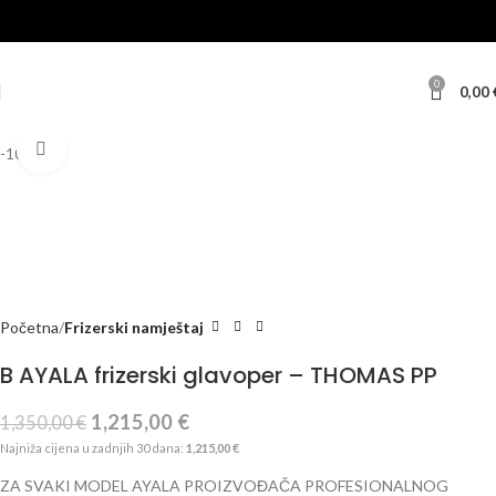
0
0,00
Klikni za veću sliku
-10%
Početna
Frizerski namještaj
B AYALA frizerski glavoper – THOMAS PP
1,215,00
€
1,350,00
€
Najniža cijena u zadnjih 30 dana:
1,215,00
€
ZA SVAKI MODEL AYALA PROIZVOĐAČA PROFESIONALNOG