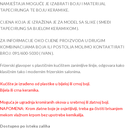
NAMJEŠTAJA MOGUĆE JE IZABRATI BOJU I MATERIJAL
TAPECIRUNGA TE BOJU KERAMIKE.
CIJENA KOJA JE IZRAŽENA JE ZA MODEL SA SLIKE ( SMEĐI
TAPECIRUNG SA BIJELOM KERAMIKOM ).
ZA INFORMACIJE OKO CIJENE PROIZVODA U DRUGIM
KOMBINACIJAMA BOJA ILI POSTOLJA MOLIMO KONTAKTIRATI
BROJ: 091/600-5030 ( IVAN ).
Frizerski glavoper s plastičnim kućištem zanimljive linije, odgovara kako
klasičnim tako i modernim frizerskim salonima.
Kućište je izrađeno od plastike u bijeloj ili crnoj boji.
Bijela ili crna keramika.
Moguća je ugradnja kromiranih okova u srebrnoj ili zlatnoj boji.
NAPOMENA: Krom zlatne boje je osjetljiviji, treba ga čistiti brisanjem
mekom vlažnom krpom bez upotrebe kemikalija.
Dostupno po isteku zaliha