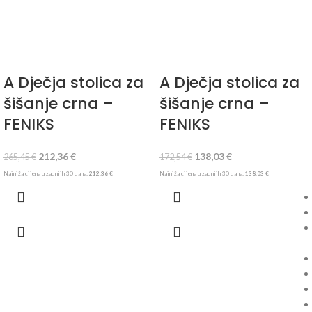
A Dječja stolica za
A Dječja stolica za
šišanje crna –
šišanje crna –
FENIKS
FENIKS
212,36
€
138,03
€
265,45
€
172,54
€
Najniža cijena u zadnjih 30 dana:
212,36
€
Najniža cijena u zadnjih 30 dana:
138,03
€