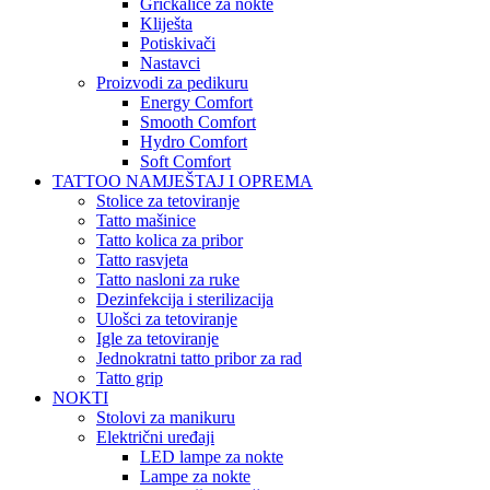
Grickalice za nokte
Kliješta
Potiskivači
Nastavci
Proizvodi za pedikuru
Energy Comfort
Smooth Comfort
Hydro Comfort
Soft Comfort
TATTOO NAMJEŠTAJ I OPREMA
Stolice za tetoviranje
Tatto mašinice
Tatto kolica za pribor
Tatto rasvjeta
Tatto nasloni za ruke
Dezinfekcija i sterilizacija
Ulošci za tetoviranje
Igle za tetoviranje
Jednokratni tatto pribor za rad
Tatto grip
NOKTI
Stolovi za manikuru
Električni uređaji
LED lampe za nokte
Lampe za nokte