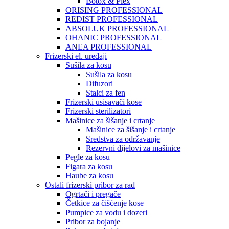
Botox & Plex
ORISING PROFESSIONAL
REDIST PROFESSIONAL
ABSOLUK PROFESSIONAL
OHANIC PROFESSIONAL
ANEA PROFESSIONAL
Frizerski el. uređaji
Sušila za kosu
Sušila za kosu
Difuzori
Stalci za fen
Frizerski usisavači kose
Frizerski sterilizatori
Mašinice za šišanje i crtanje
Mašinice za šišanje i crtanje
Sredstva za održavanje
Rezervni dijelovi za mašinice
Pegle za kosu
Figara za kosu
Haube za kosu
Ostali frizerski pribor za rad
Ogrtači i pregače
Četkice za čišćenje kose
Pumpice za vodu i dozeri
Pribor za bojanje