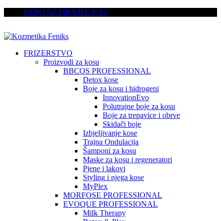
KONTAKTIRAJTE NAS
FRIZERSTVO
Proizvodi za kosu
BBCOS PROFESSIONAL
Detox kose
Boje za kosu i hidrogeni
InnovationEvo
Polutrajne boje za kosu
Boje za trepavice i obrve
Skidači boje
Izbjeljivanje kose
Trajna Ondulacija
Šamponi za kosu
Maske za kosu i regeneratori
Pjene i lakovi
Styling i njega kose
MyPlex
MORFOSE PROFESSIONAL
EVOQUE PROFESSIONAL
Milk Therapy