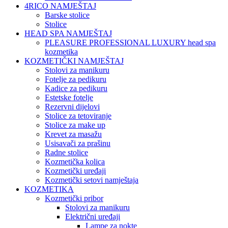
4RICO NAMJEŠTAJ
Barske stolice
Stolice
HEAD SPA NAMJEŠTAJ
PLEASURE PROFESSIONAL LUXURY head spa
kozmetika
KOZMETIČKI NAMJEŠTAJ
Stolovi za manikuru
Fotelje za pedikuru
Kadice za pedikuru
Estetske fotelje
Rezervni dijelovi
Stolice za tetoviranje
Stolice za make up
Krevet za masažu
Usisavači za prašinu
Radne stolice
Kozmetička kolica
Kozmetički uređaji
Kozmetički setovi namještaja
KOZMETIKA
Kozmetički pribor
Stolovi za manikuru
Električni uređaji
Lampe za nokte