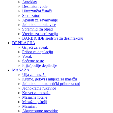
Autoklav
Destilatori vode
Ultrazvučni čistači
Sterilizatori
Aparati za zavarivanje
Jednokratne rukavice
Spremnici za otpad
Vrećice za sterilizaciju
BARBICIDE sredstva za dezinfekciju
DEPILACIJA
Grijači za vosak
Pribor za depilaciju
Vosak
Šećerne paste
Prije/poslije depilacije
MASAŽA
Ulja za masažu
Kreme, gelovi i mlijeka za masažu
Jednokratni kozmetički pribor za rad
Jednokratne rukavice
Krevet za masažu
Masažne fotelje
Masažni pištolji
Masažeri
Akupresurne prostirke