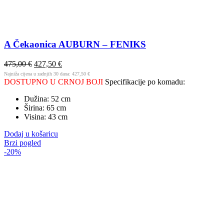
A Čekaonica AUBURN – FENIKS
475,00
€
427,50
€
Najniža cijena u zadnjih 30 dana:
427,50
€
DOSTUPNO U CRNOJ BOJI
Specifikacije po komadu:
Dužina: 52 cm
Širina: 65 cm
Visina: 43 cm
Dodaj u košaricu
Brzi pogled
-20%