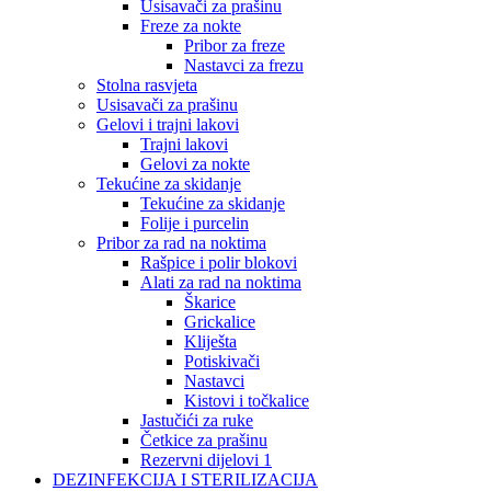
Usisavači za prašinu
Freze za nokte
Pribor za freze
Nastavci za frezu
Stolna rasvjeta
Usisavači za prašinu
Gelovi i trajni lakovi
Trajni lakovi
Gelovi za nokte
Tekućine za skidanje
Tekućine za skidanje
Folije i purcelin
Pribor za rad na noktima
Rašpice i polir blokovi
Alati za rad na noktima
Škarice
Grickalice
Kliješta
Potiskivači
Nastavci
Kistovi i točkalice
Jastučići za ruke
Četkice za prašinu
Rezervni dijelovi 1
DEZINFEKCIJA I STERILIZACIJA