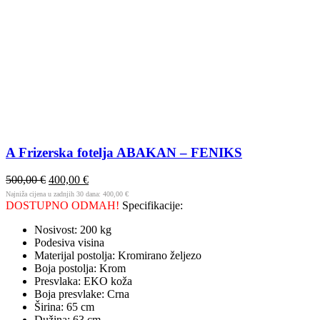
A Frizerska fotelja ABAKAN – FENIKS
500,00
€
400,00
€
Najniža cijena u zadnjih 30 dana:
400,00
€
DOSTUPNO ODMAH!
Specifikacije:
Nosivost: 200 kg
Podesiva visina
Materijal postolja: Kromirano željezo
Boja postolja: Krom
Presvlaka: EKO koža
Boja presvlake: Crna
Širina: 65 cm
Dužina: 63 cm