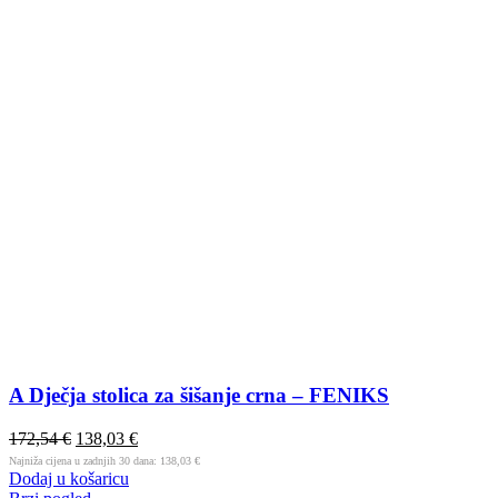
A Dječja stolica za šišanje crna – FENIKS
172,54
€
138,03
€
Najniža cijena u zadnjih 30 dana:
138,03
€
Dodaj u košaricu