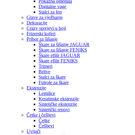
Pokazna ogledala
Digitalne vage
Stalci za fen
Glave za vježbanje
Dekoracije
Crazy sprejevi u boji
Frizerski koferi
Pribor za šišanje
Škare za šišanje JAGUAR
Škare za šišanje FENIKS
Škare efilir JAGUAR
Škare efilir FENIKS
Trimeri
Britve
Stalci za škare
Futrole za škare
Ekstenzije
Lemilice
Keratinske ekstenzije
Sintetičke ekstenzije
Sintetički repovi
Četke i češljevi
Četke
Češljevi
Uvijači