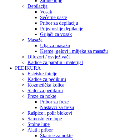
Stolne lupe
Depilacija
Vosak
Šećerne paste
Pribor za depilaciju
Prije/poslije depilacije
Grijači za vosak
Masaža
Ulja za masažu
Kreme, gelovi i mlijeka za masažu
Difuzori / osvježivači
Kadice za parafin i materijal
PEDIKURA
Estetske fotelje
Kadice za pedikuru
Kozmetička kolica
Stalci za pedikuru
Freze za nokte
Pribor za freze
Nastavci za frezu
Rašpice i polir blokovi
Samostojeće lupe
Stolne lupe
Alati i pribor
Škarice za nokte