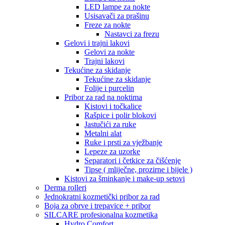
LED lampe za nokte
Usisavači za prašinu
Freze za nokte
Nastavci za frezu
Gelovi i trajni lakovi
Gelovi za nokte
Trajni lakovi
Tekućine za skidanje
Tekućine za skidanje
Folije i purcelin
Pribor za rad na noktima
Kistovi i točkalice
Rašpice i polir blokovi
Jastučići za ruke
Metalni alat
Ruke i prsti za vježbanje
Lepeze za uzorke
Separatori i četkice za čišćenje
Tipse ( mliječne, prozirne i bijele )
Kistovi za šminkanje i make-up setovi
Derma rolleri
Jednokratni kozmetički pribor za rad
Boja za obrve i trepavice + pribor
SILCARE profesionalna kozmetika
Hydro Comfort