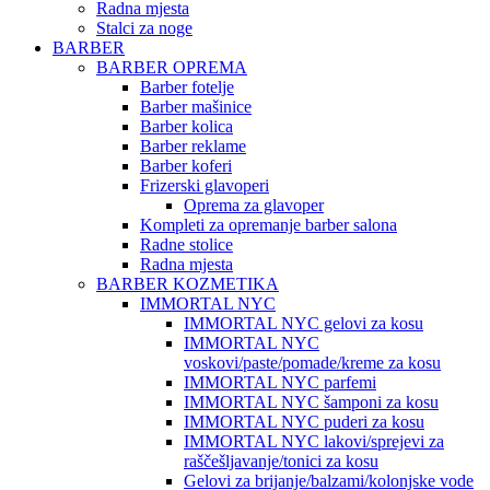
Radna mjesta
Stalci za noge
BARBER
BARBER OPREMA
Barber fotelje
Barber mašinice
Barber kolica
Barber reklame
Barber koferi
Frizerski glavoperi
Oprema za glavoper
Kompleti za opremanje barber salona
Radne stolice
Radna mjesta
BARBER KOZMETIKA
IMMORTAL NYC
IMMORTAL NYC gelovi za kosu
IMMORTAL NYC
voskovi/paste/pomade/kreme za kosu
IMMORTAL NYC parfemi
IMMORTAL NYC šamponi za kosu
IMMORTAL NYC puderi za kosu
IMMORTAL NYC lakovi/sprejevi za
raščešljavanje/tonici za kosu
Gelovi za brijanje/balzami/kolonjske vode