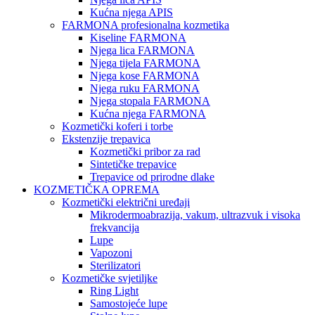
Kućna njega APIS
FARMONA profesionalna kozmetika
Kiseline FARMONA
Njega lica FARMONA
Njega tijela FARMONA
Njega kose FARMONA
Njega ruku FARMONA
Njega stopala FARMONA
Kućna njega FARMONA
Kozmetički koferi i torbe
Ekstenzije trepavica
Kozmetički pribor za rad
Sintetičke trepavice
Trepavice od prirodne dlake
KOZMETIČKA OPREMA
Kozmetički električni uređaji
Mikrodermoabrazija, vakum, ultrazvuk i visoka
frekvancija
Lupe
Vapozoni
Sterilizatori
Kozmetičke svjetiljke
Ring Light
Samostojeće lupe