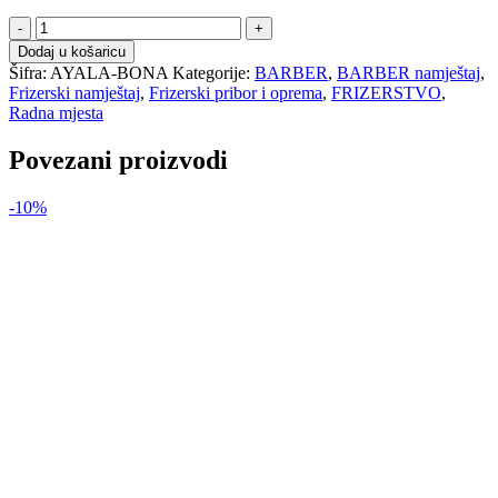
B
AYALA
Dodaj u košaricu
radno
Šifra:
AYALA-BONA
Kategorije:
BARBER
,
BARBER namještaj
,
mjesto
Frizerski namještaj
,
Frizerski pribor i oprema
,
FRIZERSTVO
,
-
Radna mjesta
BONA
količina
Povezani proizvodi
-10%