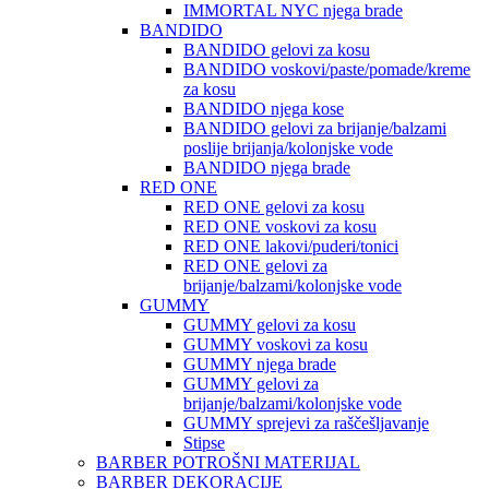
IMMORTAL NYC njega brade
BANDIDO
BANDIDO gelovi za kosu
BANDIDO voskovi/paste/pomade/kreme
za kosu
BANDIDO njega kose
BANDIDO gelovi za brijanje/balzami
poslije brijanja/kolonjske vode
BANDIDO njega brade
RED ONE
RED ONE gelovi za kosu
RED ONE voskovi za kosu
RED ONE lakovi/puderi/tonici
RED ONE gelovi za
brijanje/balzami/kolonjske vode
GUMMY
GUMMY gelovi za kosu
GUMMY voskovi za kosu
GUMMY njega brade
GUMMY gelovi za
brijanje/balzami/kolonjske vode
GUMMY sprejevi za raščešljavanje
Stipse
BARBER POTROŠNI MATERIJAL
BARBER DEKORACIJE