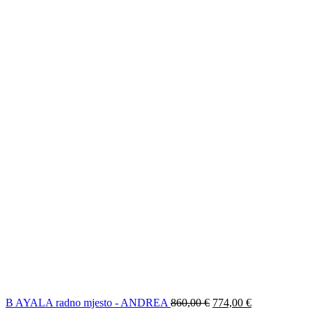
B AYALA radno mjesto - ANDREA
860,00
€
774,00
€