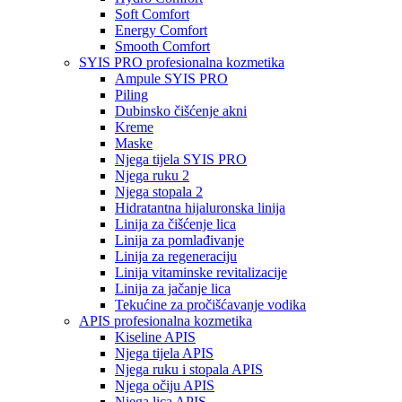
Soft Comfort
Energy Comfort
Smooth Comfort
SYIS PRO profesionalna kozmetika
Ampule SYIS PRO
Piling
Dubinsko čišćenje akni
Kreme
Maske
Njega tijela SYIS PRO
Njega ruku 2
Njega stopala 2
Hidratantna hijaluronska linija
Linija za čišćenje lica
Linija za pomlađivanje
Linija za regeneraciju
Linija vitaminske revitalizacije
Linija za jačanje lica
Tekućine za pročišćavanje vodika
APIS profesionalna kozmetika
Kiseline APIS
Njega tijela APIS
Njega ruku i stopala APIS
Njega očiju APIS
Njega lica APIS