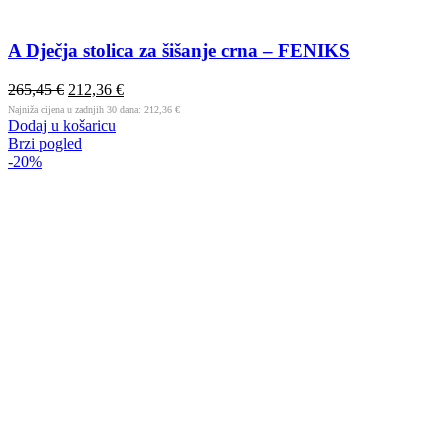
A Dječja stolica za šišanje crna – FENIKS
265,45
€
212,36
€
Najniža cijena u zadnjih 30 dana:
212,36
€
Dodaj u košaricu
Brzi pogled
-20%