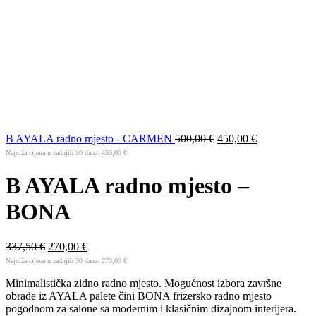
B AYALA radno mjesto - CARMEN
500,00
€
450,00
€
Najniža cijena u zadnjih 30 dana:
450,00
€
B AYALA radno mjesto –
BONA
337,50
€
270,00
€
Najniža cijena u zadnjih 30 dana:
270,00
€
Minimalistička zidno radno mjesto. Mogućnost izbora završne
obrade iz AYALA palete čini BONA frizersko radno mjesto
pogodnom za salone sa modernim i klasičnim dizajnom interijera.