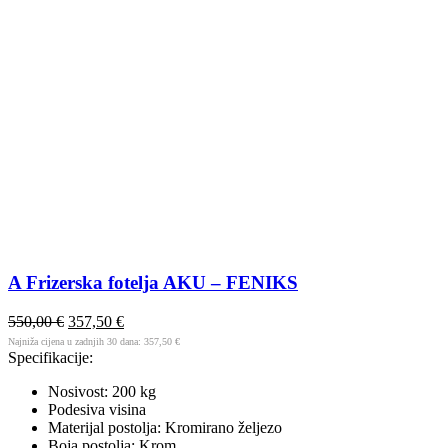
A Frizerska fotelja AKU – FENIKS
550,00
€
357,50
€
Najniža cijena u zadnjih 30 dana:
357,50
€
Specifikacije:
Nosivost: 200 kg
Podesiva visina
Materijal postolja: Kromirano željezo
Boja postolja: Krom