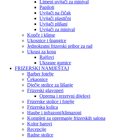
Limeni uvijači za minival
Papiloti
Uvijači na čičak
Uvijači plastični
Uvijači plišani
Uvijači za minival
Kopče i klipse
Ukosnice i špangice
Jednokratni frizerski pribor za rad
Ukrasi za kosu
Rajfovi
Ukrasne gumice
FRIZERSKI NAMJEŠTAJ
Barber fotelje
Čekaonice
Dječje stolice za šišanje
Frizerski glavoperi
Oprema i rezervni dijelovi
Frizerske stolice i fotelje
Frizerska kolica
Haube i infrazoni/klimazoni
Kompleti za opremanje frizerskih salona
Kolor barovi
Recepcije
Radne stolice