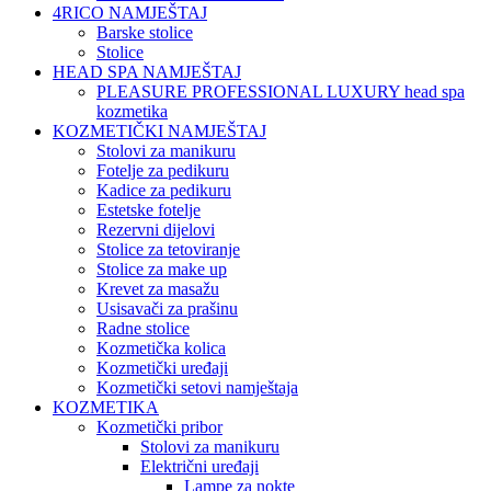
4RICO NAMJEŠTAJ
Barske stolice
Stolice
HEAD SPA NAMJEŠTAJ
PLEASURE PROFESSIONAL LUXURY head spa
kozmetika
KOZMETIČKI NAMJEŠTAJ
Stolovi za manikuru
Fotelje za pedikuru
Kadice za pedikuru
Estetske fotelje
Rezervni dijelovi
Stolice za tetoviranje
Stolice za make up
Krevet za masažu
Usisavači za prašinu
Radne stolice
Kozmetička kolica
Kozmetički uređaji
Kozmetički setovi namještaja
KOZMETIKA
Kozmetički pribor
Stolovi za manikuru
Električni uređaji
Lampe za nokte