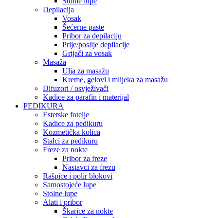
Stolne lupe
Depilacija
Vosak
Šećerne paste
Pribor za depilaciju
Prije/poslije depilacije
Grijači za vosak
Masaža
Ulja za masažu
Kreme, gelovi i mlijeka za masažu
Difuzori / osvježivači
Kadice za parafin i materijal
PEDIKURA
Estetske fotelje
Kadice za pedikuru
Kozmetička kolica
Stalci za pedikuru
Freze za nokte
Pribor za freze
Nastavci za frezu
Rašpice i polir blokovi
Samostojeće lupe
Stolne lupe
Alati i pribor
Škarice za nokte