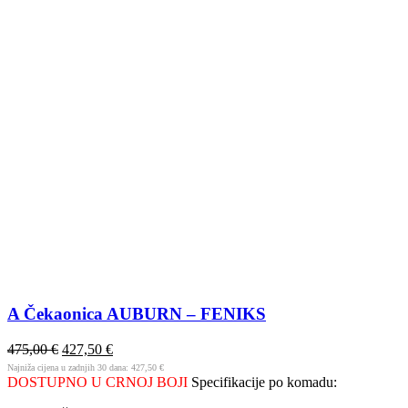
A Čekaonica AUBURN – FENIKS
475,00
€
427,50
€
Najniža cijena u zadnjih 30 dana:
427,50
€
DOSTUPNO U CRNOJ BOJI
Specifikacije po komadu: