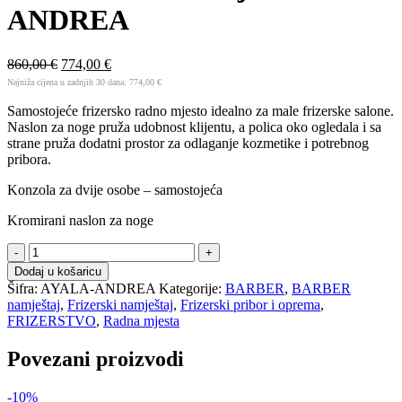
ANDREA
860,00
€
774,00
€
Najniža cijena u zadnjih 30 dana:
774,00
€
Samostojeće frizersko radno mjesto idealno za male frizerske salone.
Naslon za noge pruža udobnost klijentu, a polica oko ogledala i sa
strane pruža dodatni prostor za odlaganje kozmetike i potrebnog
pribora.
Konzola za dvije osobe – samostojeća
Kromirani naslon za noge
B
AYALA
Dodaj u košaricu
radno
Šifra:
AYALA-ANDREA
Kategorije:
BARBER
,
BARBER
mjesto
namještaj
,
Frizerski namještaj
,
Frizerski pribor i oprema
,
-
FRIZERSTVO
,
Radna mjesta
ANDREA
količina
Povezani proizvodi
-10%