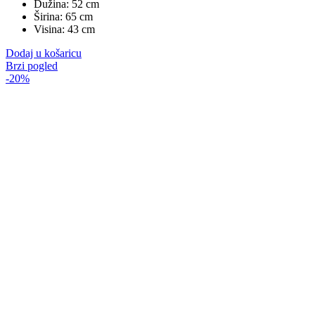
Dužina: 52 cm
Širina: 65 cm
Visina: 43 cm
Dodaj u košaricu
Brzi pogled
-20%