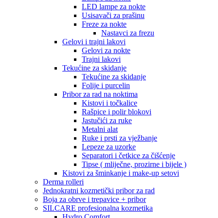
LED lampe za nokte
Usisavači za prašinu
Freze za nokte
Nastavci za frezu
Gelovi i trajni lakovi
Gelovi za nokte
Trajni lakovi
Tekućine za skidanje
Tekućine za skidanje
Folije i purcelin
Pribor za rad na noktima
Kistovi i točkalice
Rašpice i polir blokovi
Jastučići za ruke
Metalni alat
Ruke i prsti za vježbanje
Lepeze za uzorke
Separatori i četkice za čišćenje
Tipse ( mliječne, prozirne i bijele )
Kistovi za šminkanje i make-up setovi
Derma rolleri
Jednokratni kozmetički pribor za rad
Boja za obrve i trepavice + pribor
SILCARE profesionalna kozmetika
Hydro Comfort