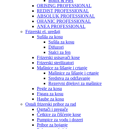
Botox & Plex
ORISING PROFESSIONAL
REDIST PROFESSIONAL
ABSOLUK PROFESSIONAL
OHANIC PROFESSIONAL
ANEA PROFESSIONAL
Frizerski el. uređaji
Sušila za kosu
Sušila za kosu
Difuzori
Stalci za fen
Frizerski usisavači kose
Frizerski sterilizatori
Mašinice za šišanje i crtanje
Mašinice za šišanje i crtanje
Sredstva za održavanje
Rezervni dijelovi za mašinice
Pegle za kosu
Figara za kosu
Haube za kosu
Ostali frizerski pribor za rad
Ogrtači i pregače
Četkice za čišćenje kose
Pumpice za vodu i dozeri
Pribor za bojanje