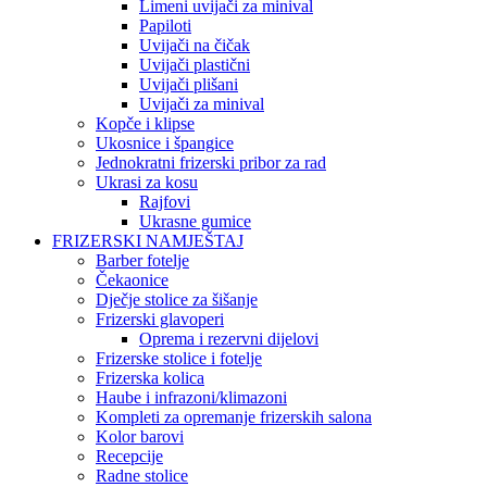
Limeni uvijači za minival
Papiloti
Uvijači na čičak
Uvijači plastični
Uvijači plišani
Uvijači za minival
Kopče i klipse
Ukosnice i špangice
Jednokratni frizerski pribor za rad
Ukrasi za kosu
Rajfovi
Ukrasne gumice
FRIZERSKI NAMJEŠTAJ
Barber fotelje
Čekaonice
Dječje stolice za šišanje
Frizerski glavoperi
Oprema i rezervni dijelovi
Frizerske stolice i fotelje
Frizerska kolica
Haube i infrazoni/klimazoni
Kompleti za opremanje frizerskih salona
Kolor barovi
Recepcije
Radne stolice