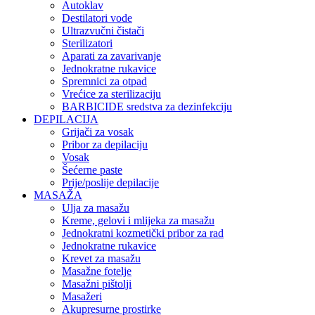
Autoklav
Destilatori vode
Ultrazvučni čistači
Sterilizatori
Aparati za zavarivanje
Jednokratne rukavice
Spremnici za otpad
Vrećice za sterilizaciju
BARBICIDE sredstva za dezinfekciju
DEPILACIJA
Grijači za vosak
Pribor za depilaciju
Vosak
Šećerne paste
Prije/poslije depilacije
MASAŽA
Ulja za masažu
Kreme, gelovi i mlijeka za masažu
Jednokratni kozmetički pribor za rad
Jednokratne rukavice
Krevet za masažu
Masažne fotelje
Masažni pištolji
Masažeri
Akupresurne prostirke