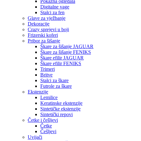
Pokazna ogledala
Digitalne vage
Stalci za fen
Glave za vježbanje
Dekoracije
Crazy sprejevi u boji
Frizerski koferi
Pribor za šišanje
Škare za šišanje JAGUAR
Škare za šišanje FENIKS
Škare efilir JAGUAR
Škare efilir FENIKS
Trimeri
Britve
Stalci za škare
Futrole za škare
Ekstenzije
Lemilice
Keratinske ekstenzije
Sintetičke ekstenzije
Sintetički repovi
Četke i češljevi
Četke
Češljevi
Uvijači