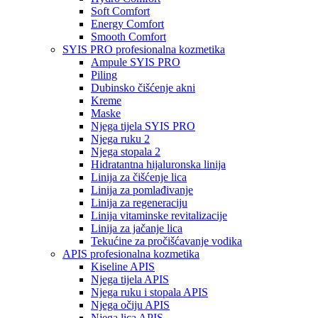
Soft Comfort
Energy Comfort
Smooth Comfort
SYIS PRO profesionalna kozmetika
Ampule SYIS PRO
Piling
Dubinsko čišćenje akni
Kreme
Maske
Njega tijela SYIS PRO
Njega ruku 2
Njega stopala 2
Hidratantna hijaluronska linija
Linija za čišćenje lica
Linija za pomlađivanje
Linija za regeneraciju
Linija vitaminske revitalizacije
Linija za jačanje lica
Tekućine za pročišćavanje vodika
APIS profesionalna kozmetika
Kiseline APIS
Njega tijela APIS
Njega ruku i stopala APIS
Njega očiju APIS
Njega lica APIS