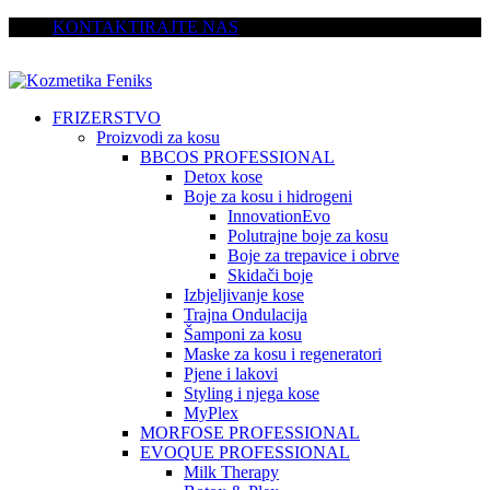
KONTAKTIRAJTE NAS
FRIZERSTVO
Proizvodi za kosu
BBCOS PROFESSIONAL
Detox kose
Boje za kosu i hidrogeni
InnovationEvo
Polutrajne boje za kosu
Boje za trepavice i obrve
Skidači boje
Izbjeljivanje kose
Trajna Ondulacija
Šamponi za kosu
Maske za kosu i regeneratori
Pjene i lakovi
Styling i njega kose
MyPlex
MORFOSE PROFESSIONAL
EVOQUE PROFESSIONAL
Milk Therapy