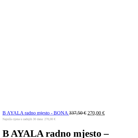
B AYALA radno mjesto - BONA
337,50
€
270,00
€
Najniža cijena u zadnjih 30 dana:
270,00
€
B AYALA radno mjesto –