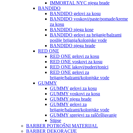
IMMORTAL NYC njega brade
BANDIDO
BANDIDO gelovi za kosu
BANDIDO voskovi/paste/pomade/kreme
za kosu
BANDIDO njega kose
BANDIDO gelovi za brijanje/balzami
poslije brijanja/kolonjske vode
BANDIDO njega brade
RED ONE
RED ONE gelovi za kosu
RED ONE voskovi za kosu
RED ONE lakovi/puderi/tonici
RED ONE gelovi za
brijanje/balzami/kolonjske vode
GUMMY
GUMMY gelovi za kosu
GUMMY voskovi za kosu
GUMMY njega brade
GUMMY gelovi za
brijanje/balzami/kolonjske vode
GUMMY sprejevi za raščešljavanje
Stipse
BARBER POTROŠNI MATERIJAL
BARBER DEKORACIJE