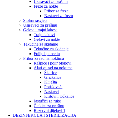
Usisavači za prašinu
Freze za nokte
Pribor za freze
Nastavci za frezu
Stolna rasvjeta
Usisavači za prašinu
Gelovi i trajni lakovi
Trajni lakovi
Gelovi za nokte
Tekućine za skidanje
Tekućine za skidanje
Folije i purcelin
Pribor za rad na noktima
Rašpice i polir blokovi
Alati za rad na noktima
Škarice
Grickalice
Kliješta
Potiskivači
Nastavci
Kistovi i točkalice
Jastučići za ruke
Četkice za prašinu
Rezervni dijelovi 1
DEZINFEKCIJA I STERILIZACIJA