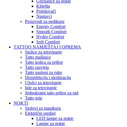
Grickalice za nokte
Kliješta
Potiskivači
Nastavci
Proizvodi za pedikuru
Energy Comfort
Smooth Comfort
Hydro Comfort
Soft Comfort
TATTOO NAMJEŠTAJ I OPREMA
Stolice za tetoviranje
Tatto mašinice
Tatto kolica za pribor
Tatto rasvjeta
Tatto nasloni za ruke
Dezinfekcija i sterilizacija
Ulošci za tetoviranje
Igle za tetoviranje
Jednokratni tatto pribor za rad
Tatto grip
NOKTI
Stolovi za manikuru
Električni uređaji
LED lampe za nokte
Lampe za nokte