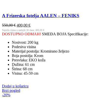
A Frizerska fotelja AALEN – FENIKS
550,00
€
400,00
€
Najniža cijena u zadnjih 30 dana:
400,00
€
DOSTUPNO ODMAH!
SMEĐA BOJA Specifikacije:
Nosivost: 200 kg
Podesiva visina
Materijal postolja: Kromirano željezo
Boja postolja: Krom
Presvlaka: EKO koža
Dužina: 61 cm
Širina: 68 cm
Visina: 45-59 cm
Dodaj u košaricu
Brzi pogled
-20%