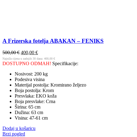
A Frizerska fotelja ABAKAN – FENIKS
500,00
€
400,00
€
Najniža cijena u zadnjih 30 dana:
400,00
€
DOSTUPNO ODMAH!
Specifikacije:
Nosivost: 200 kg
Podesiva visina
Materijal postolja: Kromirano željezo
Boja postolja: Krom
Presvlaka: EKO koža
Boja presvlake: Crna
Širina: 65 cm
Dužina: 63 cm
Visina: 47-61 cm
Dodaj u košaricu
Brzi pogled