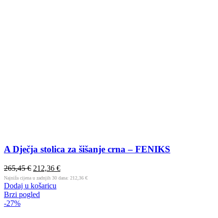
A Dječja stolica za šišanje crna – FENIKS
265,45
€
212,36
€
Najniža cijena u zadnjih 30 dana:
212,36
€
Dodaj u košaricu
Brzi pogled
-27%