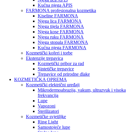
Kućna njega APIS
FARMONA profesionalna kozmetika
Kiseline FARMONA
Njega lica FARMONA
Njega tijela FARMONA
Njega kose FARMONA
Njega ruku FARMONA
Njega stopala FARMONA
Kućna njega FARMONA
Kozmetički koferi i torbe
Ekstenzije trepavica
Kozmetički pribor za rad
Sintetičke trepavice
Trepavice od prirodne dlake
KOZMETIČKA OPREMA
Kozmetički električni uređaji
Mikrodermoabrazija, vakum, ultrazvuk i visoka
frekvancija
Lupe
Vapozoni
Sterilizatori
Kozmetičke svjetiljke
Ring Light
Samostojeće lupe