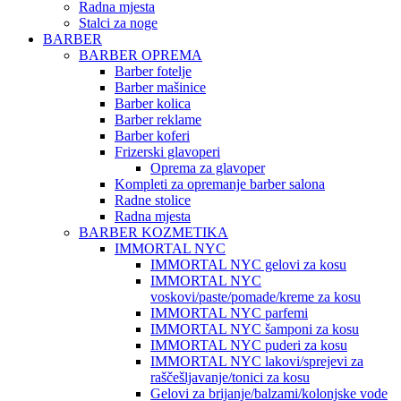
Radna mjesta
Stalci za noge
BARBER
BARBER OPREMA
Barber fotelje
Barber mašinice
Barber kolica
Barber reklame
Barber koferi
Frizerski glavoperi
Oprema za glavoper
Kompleti za opremanje barber salona
Radne stolice
Radna mjesta
BARBER KOZMETIKA
IMMORTAL NYC
IMMORTAL NYC gelovi za kosu
IMMORTAL NYC
voskovi/paste/pomade/kreme za kosu
IMMORTAL NYC parfemi
IMMORTAL NYC šamponi za kosu
IMMORTAL NYC puderi za kosu
IMMORTAL NYC lakovi/sprejevi za
raščešljavanje/tonici za kosu
Gelovi za brijanje/balzami/kolonjske vode