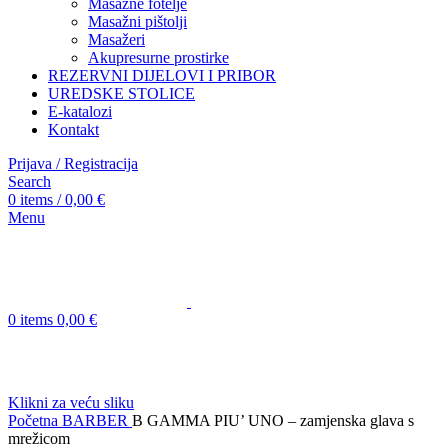
Masažne fotelje
Masažni pištolji
Masažeri
Akupresurne prostirke
REZERVNI DIJELOVI I PRIBOR
UREDSKE STOLICE
E-katalozi
Kontakt
Prijava / Registracija
Search
0
items
/
0,00
€
Menu
0
items
0,00
€
Klikni za veću sliku
Početna
BARBER
B GAMMA PIU’ UNO – zamjenska glava s
mrežicom