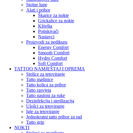
Stolne lupe
Alati i pribor
Škarice za nokte
Grickalice za nokte
Kliješta
Potiskivači
Nastavci
Proizvodi za pedikuru
Energy Comfort
Smooth Comfort
Hydro Comfort
Soft Comfort
TATTOO NAMJEŠTAJ I OPREMA
Stolice za tetoviranje
Tatto mašinice
Tatto kolica za pribor
Tatto rasvjeta
Tatto nasloni za ruke
Dezinfekcija i sterilizacija
Ulošci za tetoviranje
Igle za tetoviranje
Jednokratni tatto pribor za rad
Tatto grip
NOKTI
Stolovi za manikuru