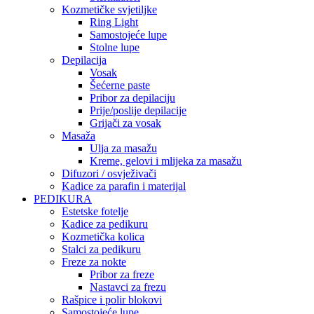
Kozmetičke svjetiljke
Ring Light
Samostojeće lupe
Stolne lupe
Depilacija
Vosak
Šećerne paste
Pribor za depilaciju
Prije/poslije depilacije
Grijači za vosak
Masaža
Ulja za masažu
Kreme, gelovi i mlijeka za masažu
Difuzori / osvježivači
Kadice za parafin i materijal
PEDIKURA
Estetske fotelje
Kadice za pedikuru
Kozmetička kolica
Stalci za pedikuru
Freze za nokte
Pribor za freze
Nastavci za frezu
Rašpice i polir blokovi
Samostojeće lupe