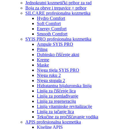
Jednokratni kozmetički pribor za rad
Boja za obrve i trepavice + pribor
SILCARE profesionalna kozmetika
Hydro Comfort
Soft Comfort
Energy Comfort
Smooth Comfort
SYIS PRO profesionalna kozmetika
Ampule SYIS PRO
Piling
Dubinsko čišćenje akni
Kreme
Maske
Njega tijela SYIS PRO
Njega ruku 2
Njega stopala 2
Hidratantna hijaluronska linija
Linija za čišćenje lica
Linija za pomlađivanje
Linija za regeneraciju
Linija vitaminske revitalizacije
Linija za jačanje lica
Tekućine za pročišćavanje vodika
APIS profesionalna kozmetika
Kiseline APIS