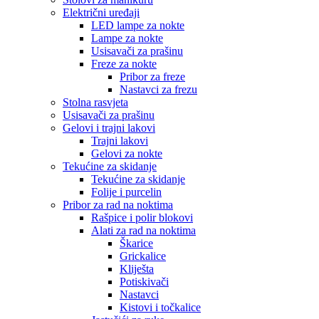
Električni uređaji
LED lampe za nokte
Lampe za nokte
Usisavači za prašinu
Freze za nokte
Pribor za freze
Nastavci za frezu
Stolna rasvjeta
Usisavači za prašinu
Gelovi i trajni lakovi
Trajni lakovi
Gelovi za nokte
Tekućine za skidanje
Tekućine za skidanje
Folije i purcelin
Pribor za rad na noktima
Rašpice i polir blokovi
Alati za rad na noktima
Škarice
Grickalice
Kliješta
Potiskivači
Nastavci
Kistovi i točkalice