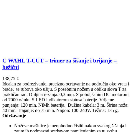
C WAHL T-CUT – trimer za šišanje i brijanje –
bežični
138,75
€
Idealan za podrezivanje, precizno ocrtavanje na području oko vrata i
brade, te rubova oko ušiju. S posebnim nožem u obliku slova T za
praktičan rad. Duljina rezanja: 0,3 mm. S poboljšanim DC motorom
od 7000 o/min. S LED indikatorom statusa baterije. Vrijeme
punjenja: 120 min. NiMh baterija. Dužina kabela: 3 m. Širina noža:
40 mm. Trajanje: do 75 min. Napon: 100-240V. Težina: 135 g.
Održavanje
Noževe mašinice je neophodno čistiti nakon svakog šišanja i
zatim ih podmazati sredstvom namijenjenim za tu svrhu.