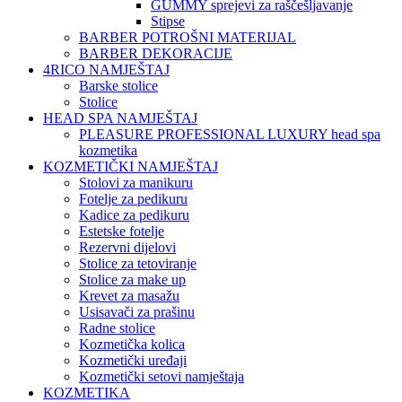
GUMMY sprejevi za raščešljavanje
Stipse
BARBER POTROŠNI MATERIJAL
BARBER DEKORACIJE
4RICO NAMJEŠTAJ
Barske stolice
Stolice
HEAD SPA NAMJEŠTAJ
PLEASURE PROFESSIONAL LUXURY head spa
kozmetika
KOZMETIČKI NAMJEŠTAJ
Stolovi za manikuru
Fotelje za pedikuru
Kadice za pedikuru
Estetske fotelje
Rezervni dijelovi
Stolice za tetoviranje
Stolice za make up
Krevet za masažu
Usisavači za prašinu
Radne stolice
Kozmetička kolica
Kozmetički uređaji
Kozmetički setovi namještaja
KOZMETIKA