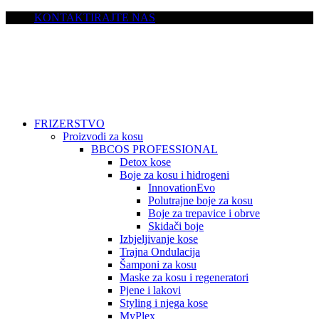
KONTAKTIRAJTE NAS
FRIZERSTVO
Proizvodi za kosu
BBCOS PROFESSIONAL
Detox kose
Boje za kosu i hidrogeni
InnovationEvo
Polutrajne boje za kosu
Boje za trepavice i obrve
Skidači boje
Izbjeljivanje kose
Trajna Ondulacija
Šamponi za kosu
Maske za kosu i regeneratori
Pjene i lakovi
Styling i njega kose
MyPlex