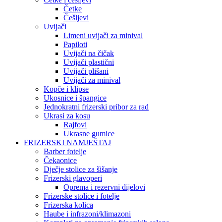
Četke
Češljevi
Uvijači
Limeni uvijači za minival
Papiloti
Uvijači na čičak
Uvijači plastični
Uvijači plišani
Uvijači za minival
Kopče i klipse
Ukosnice i špangice
Jednokratni frizerski pribor za rad
Ukrasi za kosu
Rajfovi
Ukrasne gumice
FRIZERSKI NAMJEŠTAJ
Barber fotelje
Čekaonice
Dječje stolice za šišanje
Frizerski glavoperi
Oprema i rezervni dijelovi
Frizerske stolice i fotelje
Frizerska kolica
Haube i infrazoni/klimazoni