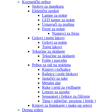
Kozmetički pribor
Stolovi za manikuru
Električni uređaji
Lampe za nokte
LED lampe za nokte
Usisavači za prašinu
Freze za nokte
Nastavci za frezu
Gelovi i trajni lakovi
Gelovi za nokte
Trajni lakovi
Tekućine za skidanje
Tekućine za skidanje
Folije i purcelin
Pribor za rad na noktima
Kistovi i točkalice
Rašpice i polir blokovi
Jastučići za ruke
Metalni alat
Ruke i prsti za vježbanje
Lepeze za uzorke
Separatori i četkice za čišćenje
Tipse ( mliječne, prozirne i bijele )
Kistovi za šminkanje i make-up setovi
Derma rolleri