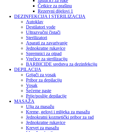
Jastučići za ruke
Četkice za prašinu
Rezervni dijelovi 1
DEZINFEKCIJA I STERILIZACIJA
Autoklav
Destilatori vode
Ultrazvučni čistači
Sterilizatori
Aparati za zavarivanje
Jednokratne rukavice
Spremnici za otpad
Vrećice za sterilizaciju
BARBICIDE sredstva za dezinfekciju
DEPILACIJA
Grijači za vosak
Pribor za depilaciju
Vosak
Šećerne paste
Prije/poslije depilacije
MASAŽA
Ulja za masažu
Kreme, gelovi i mlijeka za masažu
Jednokratni kozmetički pribor za rad
Jednokratne rukavice
Krevet za masažu