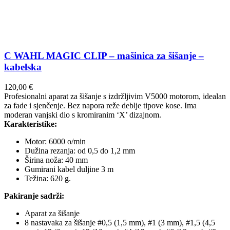
C WAHL MAGIC CLIP – mašinica za šišanje –
kabelska
120,00
€
Profesionalni aparat za šišanje s izdržljivim V5000 motorom, idealan
za fade i sjenčenje. Bez napora reže deblje tipove kose. Ima
moderan vanjski dio s kromiranim ‘X’ dizajnom.
Karakteristike:
Motor: 6000 o/min
Dužina rezanja: od 0,5 do 1,2 mm
Širina noža: 40 mm
Gumirani kabel duljine 3 m
Težina: 620 g.
Pakiranje sadrži:
Aparat za šišanje
8 nastavaka za šišanje #0,5 (1,5 mm), #1 (3 mm), #1,5 (4,5