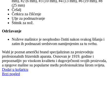
mm), #2 (6 mm), #3 (10 mm), #4 (13 mm), #6 (19 mm), #8
(25 mm)
Češalj
Četkicu za čišćenje
Ulje za podmazivanje
Štitnik za nož.
Održavanje
Noževe mašinice je neophodno čistiti nakon svakog šišanja i
zatim ih podmazati sredstvom namijenjenim za tu svrhu.
Wahl je poznat američki brand specijaliziran za proizvodnju
profesionalnih frizerskih aparata. Osnovan je 1919. godine i
prepoznatljiv po visokom kvalitetu i dugovječnosti svojih proizvoda,
a njegove mašine su popularne među profesionalcima širom svijeta.
Dodaj u košaricu
Brzi pogled