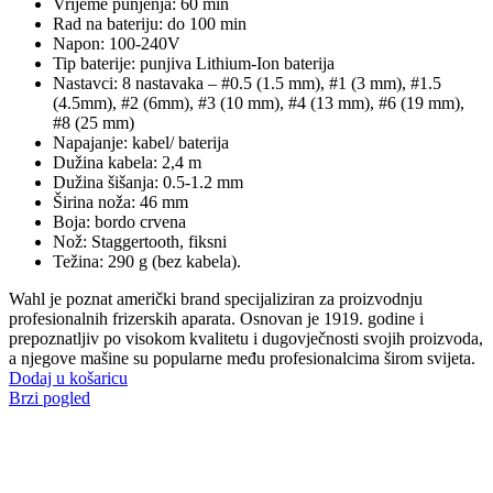
Vrijeme punjenja: 60 min
Rad na bateriju: do 100 min
Napon: 100-240V
Tip baterije: punjiva Lithium-Ion baterija
Nastavci: 8 nastavaka – #0.5 (1.5 mm), #1 (3 mm), #1.5
(4.5mm), #2 (6mm), #3 (10 mm), #4 (13 mm), #6 (19 mm),
#8 (25 mm)
Napajanje: kabel/ baterija
Dužina kabela: 2,4 m
Dužina šišanja: 0.5-1.2 mm
Širina noža: 46 mm
Boja: bordo crvena
Nož: Staggertooth, fiksni
Težina: 290 g (bez kabela).
Wahl je poznat američki brand specijaliziran za proizvodnju
profesionalnih frizerskih aparata. Osnovan je 1919. godine i
prepoznatljiv po visokom kvalitetu i dugovječnosti svojih proizvoda,
a njegove mašine su popularne među profesionalcima širom svijeta.
Dodaj u košaricu
Brzi pogled