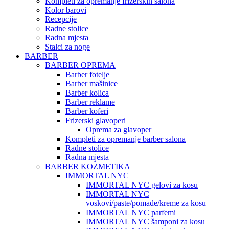
Kompleti za opremanje frizerskih salona
Kolor barovi
Recepcije
Radne stolice
Radna mjesta
Stalci za noge
BARBER
BARBER OPREMA
Barber fotelje
Barber mašinice
Barber kolica
Barber reklame
Barber koferi
Frizerski glavoperi
Oprema za glavoper
Kompleti za opremanje barber salona
Radne stolice
Radna mjesta
BARBER KOZMETIKA
IMMORTAL NYC
IMMORTAL NYC gelovi za kosu
IMMORTAL NYC
voskovi/paste/pomade/kreme za kosu
IMMORTAL NYC parfemi
IMMORTAL NYC šamponi za kosu