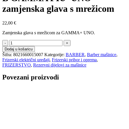
zamjenska glava s mrežicom
22,00
€
Zamjenska glava s mrežicom za GAMMA+ UNO.
B
GAMMA
Dodaj u košaricu
PIU'
Šifra:
8021660015007
Kategorije:
BARBER
,
Barber mašinice
,
UNO
Frizerski električni uređaji
,
Frizerski pribor i oprema
,
-
FRIZERSTVO
,
Rezervni dijelovi za mašinice
zamjenska
glava
Povezani proizvodi
s
mrežicom
količina