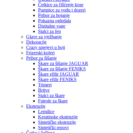
Četkice za čišćenje kose
Pumpice za vodu i dozeri
Pribor za bojanje
Pokazna ogledala
Digitalne vage
Stalci za fen
Glave za vježbanje
Dekoracije
Crazy sprejevi u boji
Frizerski koferi
Pribor za šišanje
Škare za šišanje JAGUAR
Škare za šišanje FENIKS
Škare efilir JAGUAR
Škare efilir FENIKS
Trimeri
Britve
Stalci za škare
Futrole za škare
Ekstenzije
Lemilice
Keratinske ekstenzije
Sintetičke ekstenzije
Sintetički repovi
Četke i češljevi