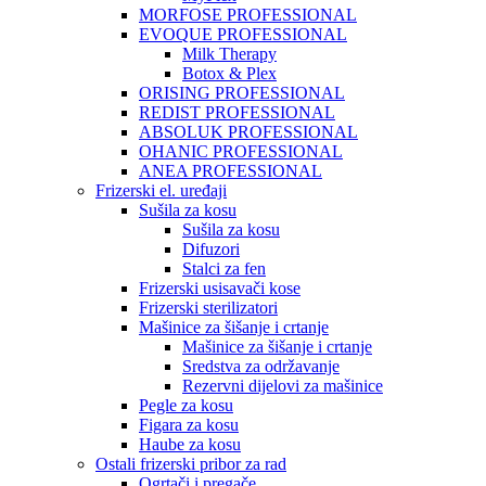
MORFOSE PROFESSIONAL
EVOQUE PROFESSIONAL
Milk Therapy
Botox & Plex
ORISING PROFESSIONAL
REDIST PROFESSIONAL
ABSOLUK PROFESSIONAL
OHANIC PROFESSIONAL
ANEA PROFESSIONAL
Frizerski el. uređaji
Sušila za kosu
Sušila za kosu
Difuzori
Stalci za fen
Frizerski usisavači kose
Frizerski sterilizatori
Mašinice za šišanje i crtanje
Mašinice za šišanje i crtanje
Sredstva za održavanje
Rezervni dijelovi za mašinice
Pegle za kosu
Figara za kosu
Haube za kosu
Ostali frizerski pribor za rad
Ogrtači i pregače