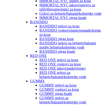
IMMORTAL NYC puderi za kosu
IMMORTAL NYC lakovi/sprejevi za
raščešljavanje/tonici za kosu
Gelovi za brijanje/balzami/kolonjske vode
IMMORTAL NYC njega brade
BANDIDO
BANDIDO gelovi za kosu
BANDIDO voskovi/paste/pomade/kreme
za kosu
BANDIDO njega kose
BANDIDO gelovi za brijanje/balzami
poslije brijanja/kolonjske vode
BANDIDO njega brade
RED ONE
RED ONE gelovi za kosu
RED ONE voskovi za kosu
RED ONE lakovi/puderi/tonici
RED ONE gelovi za
brijanje/balzami/kolonjske vode
GUMMY
GUMMY gelovi za kosu
GUMMY voskovi za kosu
GUMMY njega brade
GUMMY gelovi za
brijanje/balzami/kolonjske vode