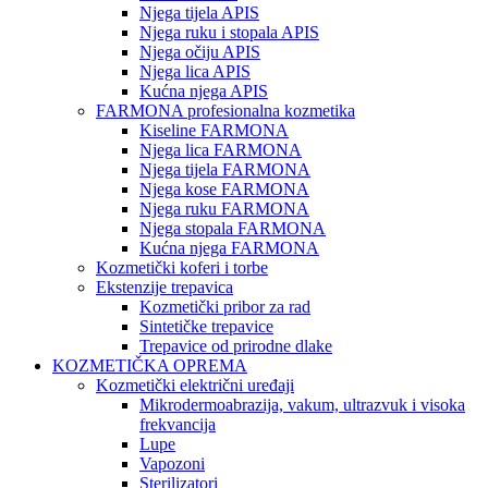
Njega tijela APIS
Njega ruku i stopala APIS
Njega očiju APIS
Njega lica APIS
Kućna njega APIS
FARMONA profesionalna kozmetika
Kiseline FARMONA
Njega lica FARMONA
Njega tijela FARMONA
Njega kose FARMONA
Njega ruku FARMONA
Njega stopala FARMONA
Kućna njega FARMONA
Kozmetički koferi i torbe
Ekstenzije trepavica
Kozmetički pribor za rad
Sintetičke trepavice
Trepavice od prirodne dlake
KOZMETIČKA OPREMA
Kozmetički električni uređaji
Mikrodermoabrazija, vakum, ultrazvuk i visoka
frekvancija
Lupe
Vapozoni
Sterilizatori