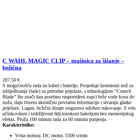
C WAHL MAGIC CLIP – mašinica za šišanje –
bežična
207,50
€
S mogućnošću rada na kabel i bateriju. Posjeduje kromirani nož za
izbljeđivanje (fade) za prirodne prijelaze, s tehnologijom “Crunch
Blade” što znači dan posebno raspoređeni zupci brže vode kosu do
noža, daju frizeru akustičnu povratnu informaciju i stvaraju glatke
prijelaze. Lagan, bežični dizajn osigurava udobno rukovanje. S vrlo
učinkovitom i izdržljivom litij-ionskom baterijom bez memorijskog
efekta. Pruža 100 minuta rada za 60 minuta punjenja.
Karakteristike:
Vrsta motora: DC motor, 5500 o/min