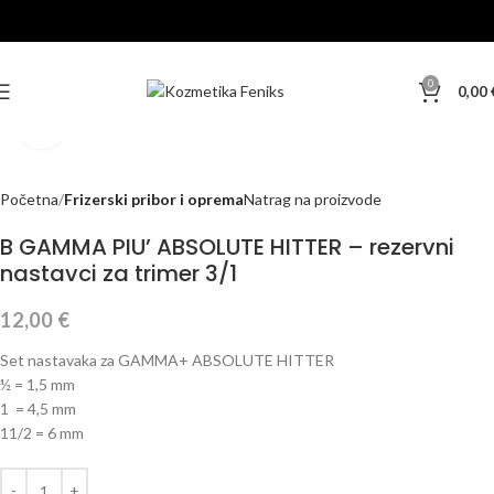
0
0,00
Klikni za veću sliku
Početna
Frizerski pribor i oprema
Natrag na proizvode
B GAMMA PIU’ ABSOLUTE HITTER – rezervni
nastavci za trimer 3/1
12,00
€
Set nastavaka za GAMMA+ ABSOLUTE HITTER
½
= 1,5 mm
1 = 4,5 mm
1
1/2 = 6 mm