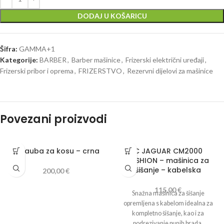
DODAJ U KOŠARICU
Šifra:
GAMMA+1
Kategorije:
BARBER
,
Barber mašinice
,
Frizerski električni uređaji
,
Frizerski pribor i oprema
,
FRIZERSTVO
,
Rezervni dijelovi za mašinice
Povezani proizvodi
A Hauba za kosu – crna
C JAGUAR CM2000
FUSHION – mašinica za
šišanje – kabelska
200,00
€
115,00
€
Snažna mašinica za šišanje
opremljena s kabelom idealna za
kompletno šišanje, kao i za
podrezivanje punih brada.