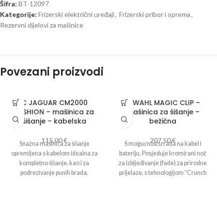
Šifra:
BT-12097
Kategorije:
Frizerski električni uređaji
,
Frizerski pribor i oprema
,
Rezervni dijelovi za mašinice
Povezani proizvodi
C JAGUAR CM2000
C WAHL MAGIC CLIP –
FUSHION – mašinica za
mašinica za šišanje –
šišanje – kabelska
bežična
115,00
€
207,50
€
Snažna mašinica za šišanje
S mogućnošću rada na kabel i
opremljena s kabelom idealna za
bateriju. Posjeduje kromirani nož
kompletno šišanje, kao i za
za izbljeđivanje (fade) za prirodne
podrezivanje punih brada.
prijelaze, s tehnologijom “Crunch
Robustan, jak kabelski aparat sa
Blade” što znači dan posebno
širokom glavom za rezanje koji radi
raspoređeni zupci brže vode kosu
besprijekorno čak i sa jakom
do noža, daju frizeru akustičnu
strukturom kose. Dolazi sa šest
povratnu informaciju i stvaraju