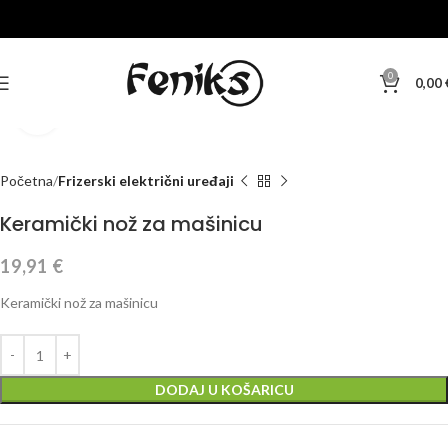
0
0,00
Klikni za veću sliku
Početna
Frizerski električni uređaji
Keramički nož za mašinicu
19,91
€
Keramički nož za mašinicu
DODAJ U KOŠARICU