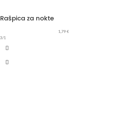
Rašpica za nokte
1,79
€
3/1