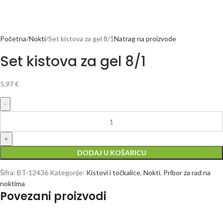
Početna
Nokti
Set kistova za gel 8/1
Natrag na proizvode
Set kistova za gel 8/1
5,97
€
DODAJ U KOŠARICU
Šifra:
BT-12436
Kategorije:
Kistovi i točkalice
,
Nokti
,
Pribor za rad na
noktima
Povezani proizvodi