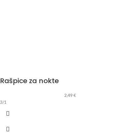
Rašpice za nokte
2,49
€
3/1