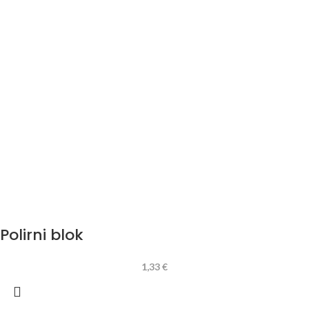
Polirni blok
1,33
€