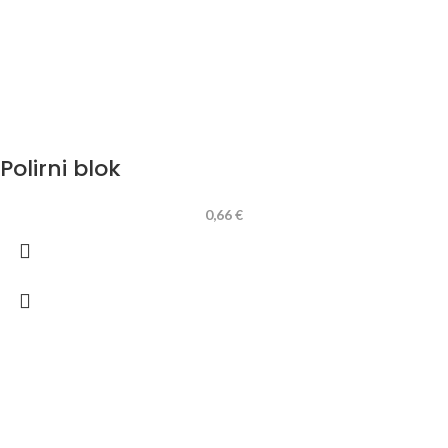
Polirni blok
0,66
€