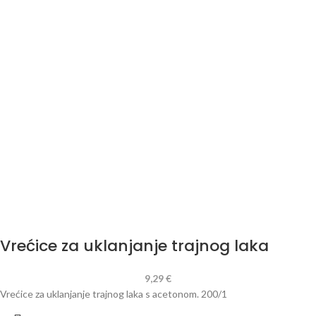
Vrećice za uklanjanje trajnog laka
9,29
€
Vrećice za uklanjanje trajnog laka s acetonom. 200/1