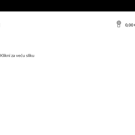
0
0,00
Klikni za veću sliku