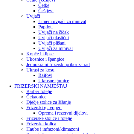
Četke
Češljevi
Uvijači
Limeni uvijači za minival
Papiloti
Uvijači na čičak
Uvijači plastični
Uvijači plišani
Uvijači za minival
Kopče i klipse
Ukosnice i špangice
Jednokratni frizerski pribor za rad
Ukrasi za kosu
Rajfovi
Ukrasne gumice
FRIZERSKI NAMJEŠTAJ
Barber fotelje
Čekaonice
Dječje stolice za šišanje
Frizerski glavoperi
Oprema i rezervni dijelovi
Frizerske stolice i fotelje
Frizerska kolica
Haube i infrazoni/klimazoni