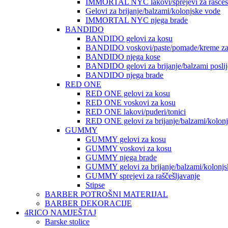
IMMORTAL NYC lakovi/sprejevi za raščešlj
Gelovi za brijanje/balzami/kolonjske vode
IMMORTAL NYC njega brade
BANDIDO
BANDIDO gelovi za kosu
BANDIDO voskovi/paste/pomade/kreme za
BANDIDO njega kose
BANDIDO gelovi za brijanje/balzami poslije
BANDIDO njega brade
RED ONE
RED ONE gelovi za kosu
RED ONE voskovi za kosu
RED ONE lakovi/puderi/tonici
RED ONE gelovi za brijanje/balzami/kolon
GUMMY
GUMMY gelovi za kosu
GUMMY voskovi za kosu
GUMMY njega brade
GUMMY gelovi za brijanje/balzami/kolonjs
GUMMY sprejevi za raščešljavanje
Stipse
BARBER POTROŠNI MATERIJAL
BARBER DEKORACIJE
4RICO NAMJEŠTAJ
Barske stolice