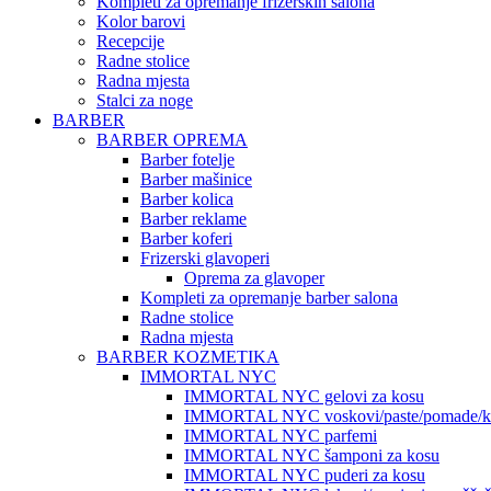
Kompleti za opremanje frizerskih salona
Kolor barovi
Recepcije
Radne stolice
Radna mjesta
Stalci za noge
BARBER
BARBER OPREMA
Barber fotelje
Barber mašinice
Barber kolica
Barber reklame
Barber koferi
Frizerski glavoperi
Oprema za glavoper
Kompleti za opremanje barber salona
Radne stolice
Radna mjesta
BARBER KOZMETIKA
IMMORTAL NYC
IMMORTAL NYC gelovi za kosu
IMMORTAL NYC voskovi/paste/pomade/kr
IMMORTAL NYC parfemi
IMMORTAL NYC šamponi za kosu
IMMORTAL NYC puderi za kosu