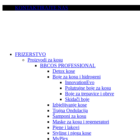
KONTAKTIRAJTE NAS
FRIZERSTVO
Proizvodi za kosu
BBCOS PROFESSIONAL
Detox kose
Boje za kosu i hidrogeni
InnovationEvo
Polutrajne boje za kosu
Boje za trepavice i obrve
Skidači boje
Izbjeljivanje kose
Trajna Ondulacija
Šamponi za kosu
Maske za kosu i regeneratori
Pjene i lakovi
Styling i njega kose
MyPlex