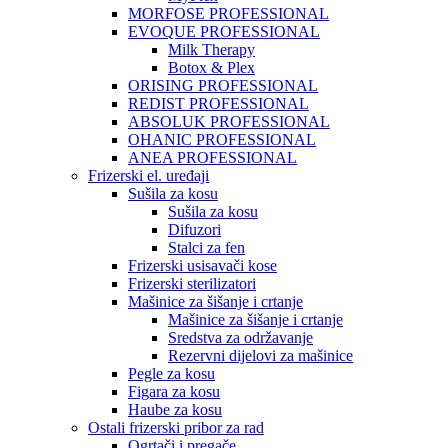
MORFOSE PROFESSIONAL
EVOQUE PROFESSIONAL
Milk Therapy
Botox & Plex
ORISING PROFESSIONAL
REDIST PROFESSIONAL
ABSOLUK PROFESSIONAL
OHANIC PROFESSIONAL
ANEA PROFESSIONAL
Frizerski el. uređaji
Sušila za kosu
Sušila za kosu
Difuzori
Stalci za fen
Frizerski usisavači kose
Frizerski sterilizatori
Mašinice za šišanje i crtanje
Mašinice za šišanje i crtanje
Sredstva za održavanje
Rezervni dijelovi za mašinice
Pegle za kosu
Figara za kosu
Haube za kosu
Ostali frizerski pribor za rad
Ogrtači i pregače