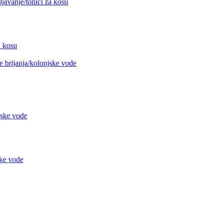
avanje/tonici za kosu
 kosu
 brijanja/kolonjske vode
jske vode
ke vode