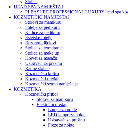
Stolice
HEAD SPA NAMJEŠTAJ
PLEASURE PROFESSIONAL LUXURY head spa koz
KOZMETIČKI NAMJEŠTAJ
Stolovi za manikuru
Fotelje za pedikuru
Kadice za pedikuru
Estetske fotelje
Rezervni dijelovi
Stolice za tetoviranje
Stolice za make up
Krevet za masažu
Usisavači za prašinu
Radne stolice
Kozmetička kolica
Kozmetički uređaji
Kozmetički setovi namještaja
KOZMETIKA
Kozmetički pribor
Stolovi za manikuru
Električni uređaji
Lampe za nokte
LED lampe za nokte
Usisavači za prašinu
Freze za nokte