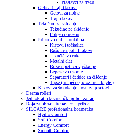
Nastavci za frezu
Gelovi i trajni lakovi
Gelovi za nokte
Trajni lakovi
Tekućine za skidanje
Tekućine za skidanje
Folije i purcelin
Pribor za rad na noktima
Kistovi i točkalice
Rašpice i polir blokovi
Jastučići za ruke
Metalni alat
Ruke i prsti za vježbanje
Lepeze za uzorke
Separatori i četkice za čišćenje
Tipse ( mliječne, prozirne i bijele )
Kistovi za šminkanje i make-up setovi
Derma rolleri
Jednokratni kozmetički pribor za rad
Boja za obrve i trepavice + pribor
SILCARE profesionalna kozmetika
Hydro Comfort
Soft Comfort
Energy Comfort
Smooth Comfort