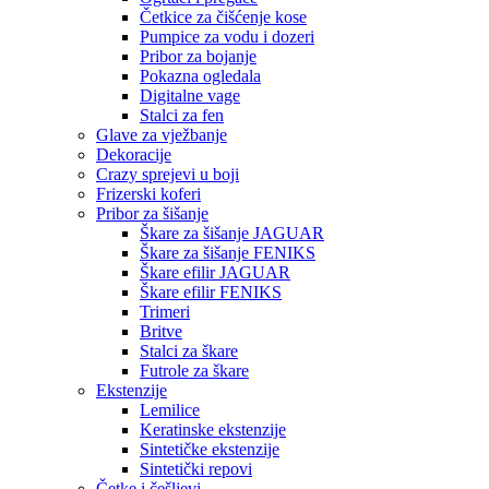
Četkice za čišćenje kose
Pumpice za vodu i dozeri
Pribor za bojanje
Pokazna ogledala
Digitalne vage
Stalci za fen
Glave za vježbanje
Dekoracije
Crazy sprejevi u boji
Frizerski koferi
Pribor za šišanje
Škare za šišanje JAGUAR
Škare za šišanje FENIKS
Škare efilir JAGUAR
Škare efilir FENIKS
Trimeri
Britve
Stalci za škare
Futrole za škare
Ekstenzije
Lemilice
Keratinske ekstenzije
Sintetičke ekstenzije
Sintetički repovi
Četke i češljevi