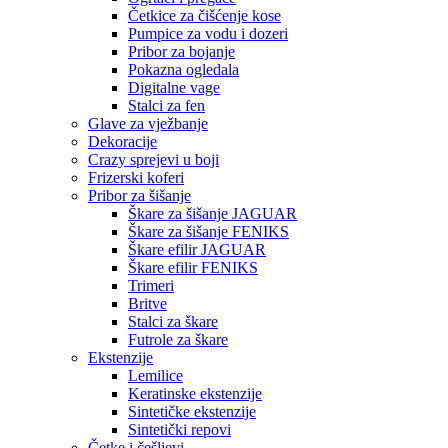
Četkice za čišćenje kose
Pumpice za vodu i dozeri
Pribor za bojanje
Pokazna ogledala
Digitalne vage
Stalci za fen
Glave za vježbanje
Dekoracije
Crazy sprejevi u boji
Frizerski koferi
Pribor za šišanje
Škare za šišanje JAGUAR
Škare za šišanje FENIKS
Škare efilir JAGUAR
Škare efilir FENIKS
Trimeri
Britve
Stalci za škare
Futrole za škare
Ekstenzije
Lemilice
Keratinske ekstenzije
Sintetičke ekstenzije
Sintetički repovi
Četke i češljevi