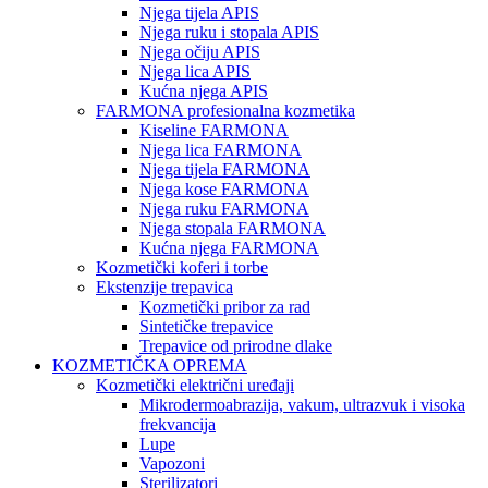
Njega tijela APIS
Njega ruku i stopala APIS
Njega očiju APIS
Njega lica APIS
Kućna njega APIS
FARMONA profesionalna kozmetika
Kiseline FARMONA
Njega lica FARMONA
Njega tijela FARMONA
Njega kose FARMONA
Njega ruku FARMONA
Njega stopala FARMONA
Kućna njega FARMONA
Kozmetički koferi i torbe
Ekstenzije trepavica
Kozmetički pribor za rad
Sintetičke trepavice
Trepavice od prirodne dlake
KOZMETIČKA OPREMA
Kozmetički električni uređaji
Mikrodermoabrazija, vakum, ultrazvuk i visoka
frekvancija
Lupe
Vapozoni
Sterilizatori