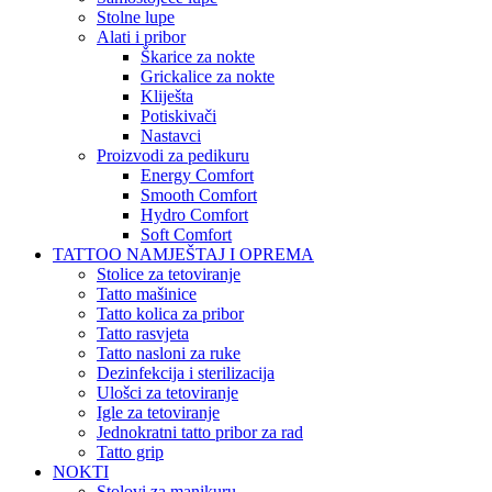
Stolne lupe
Alati i pribor
Škarice za nokte
Grickalice za nokte
Kliješta
Potiskivači
Nastavci
Proizvodi za pedikuru
Energy Comfort
Smooth Comfort
Hydro Comfort
Soft Comfort
TATTOO NAMJEŠTAJ I OPREMA
Stolice za tetoviranje
Tatto mašinice
Tatto kolica za pribor
Tatto rasvjeta
Tatto nasloni za ruke
Dezinfekcija i sterilizacija
Ulošci za tetoviranje
Igle za tetoviranje
Jednokratni tatto pribor za rad
Tatto grip
NOKTI
Stolovi za manikuru