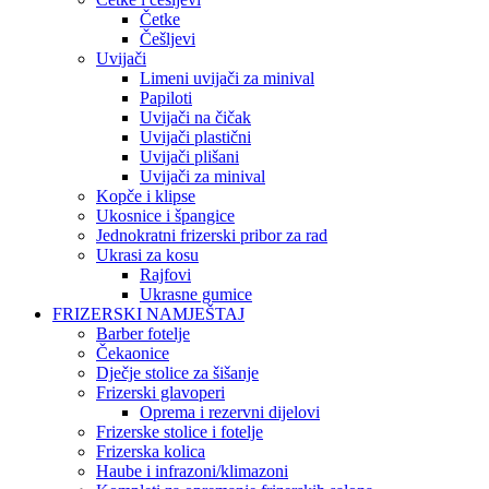
Četke
Češljevi
Uvijači
Limeni uvijači za minival
Papiloti
Uvijači na čičak
Uvijači plastični
Uvijači plišani
Uvijači za minival
Kopče i klipse
Ukosnice i špangice
Jednokratni frizerski pribor za rad
Ukrasi za kosu
Rajfovi
Ukrasne gumice
FRIZERSKI NAMJEŠTAJ
Barber fotelje
Čekaonice
Dječje stolice za šišanje
Frizerski glavoperi
Oprema i rezervni dijelovi
Frizerske stolice i fotelje
Frizerska kolica
Haube i infrazoni/klimazoni