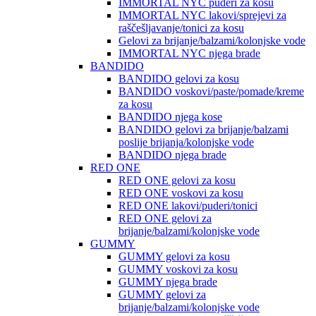
IMMORTAL NYC puderi za kosu
IMMORTAL NYC lakovi/sprejevi za
raščešljavanje/tonici za kosu
Gelovi za brijanje/balzami/kolonjske vode
IMMORTAL NYC njega brade
BANDIDO
BANDIDO gelovi za kosu
BANDIDO voskovi/paste/pomade/kreme
za kosu
BANDIDO njega kose
BANDIDO gelovi za brijanje/balzami
poslije brijanja/kolonjske vode
BANDIDO njega brade
RED ONE
RED ONE gelovi za kosu
RED ONE voskovi za kosu
RED ONE lakovi/puderi/tonici
RED ONE gelovi za
brijanje/balzami/kolonjske vode
GUMMY
GUMMY gelovi za kosu
GUMMY voskovi za kosu
GUMMY njega brade
GUMMY gelovi za
brijanje/balzami/kolonjske vode