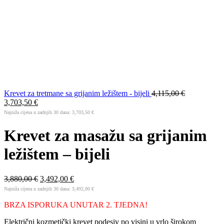
Krevet za tretmane sa grijanim ležištem - bijeli
4,115,00
€
3,703,50
€
Najniža cijena u zadnjih 30 dana:
3,703,50
€
Krevet za masažu sa grijanim
ležištem – bijeli
3,880,00
€
3,492,00
€
Najniža cijena u zadnjih 30 dana:
3,492,00
€
BRZA ISPORUKA UNUTAR 2. TJEDNA!
Električni kozmetički krevet podesiv po visini u vrlo širokom