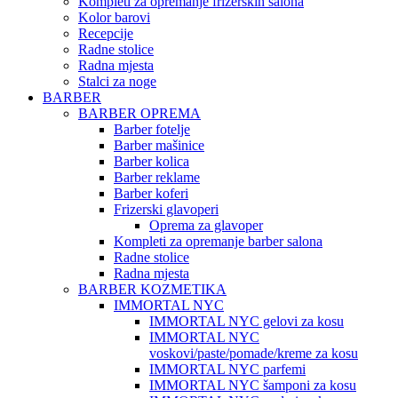
Kompleti za opremanje frizerskih salona
Kolor barovi
Recepcije
Radne stolice
Radna mjesta
Stalci za noge
BARBER
BARBER OPREMA
Barber fotelje
Barber mašinice
Barber kolica
Barber reklame
Barber koferi
Frizerski glavoperi
Oprema za glavoper
Kompleti za opremanje barber salona
Radne stolice
Radna mjesta
BARBER KOZMETIKA
IMMORTAL NYC
IMMORTAL NYC gelovi za kosu
IMMORTAL NYC
voskovi/paste/pomade/kreme za kosu
IMMORTAL NYC parfemi
IMMORTAL NYC šamponi za kosu