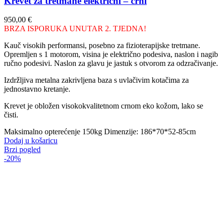
Krevet za tretmane električni – crni
950,00
€
BRZA ISPORUKA UNUTAR 2. TJEDNA!
Kauč visokih performansi, posebno za fizioterapijske tretmane.
Opremljen s 1 motorom, visina je električno podesiva, naslon i nagib
ručno podesivi. Naslon za glavu je jastuk s otvorom za odzračivanje.
Izdržljiva metalna zakrivljena baza s uvlačivim kotačima za
jednostavno kretanje.
Krevet je obložen visokokvalitetnom crnom eko kožom, lako se
čisti.
Maksimalno opterećenje 150kg Dimenzije: 186*70*52-85cm
Dodaj u košaricu
Brzi pogled
-20%