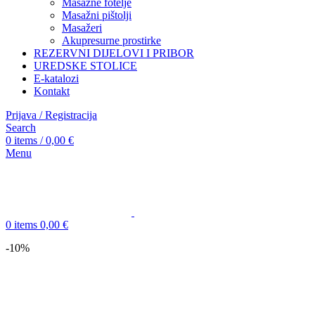
Masažne fotelje
Masažni pištolji
Masažeri
Akupresurne prostirke
REZERVNI DIJELOVI I PRIBOR
UREDSKE STOLICE
E-katalozi
Kontakt
Prijava / Registracija
Search
0
items
/
0,00
€
Menu
0
items
0,00
€
-10%