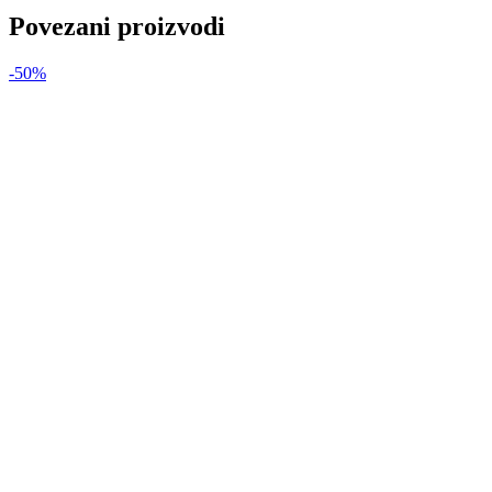
ležištem
Povezani proizvodi
-
bijeli
količina
-50%