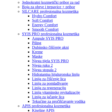
Jednokratni kozmetički pribor za rad
Boja za obrve i trepavice + pribor
SILCARE profesionalna kozmetika
Hydro Comfort
Soft Comfort
Energy Comfort
Smooth Comfort
SYIS PRO profesionalna kozmetika
Ampule SYIS PRO
Piling
Dubinsko čišćenje akni
Kreme
Maske
Njega tijela SYIS PRO
Njega ruku 2
Njega stopala 2
Hidratantna hijaluronska linija
Linija za čišćenje lica
Linija za pomlađivanje
Linija za regeneraciju
Linija vitaminske revitalizacije
Linija za jačanje lica
Tekućine za pročišćavanje vodika
APIS profesionalna kozmetika
Kiseline APIS