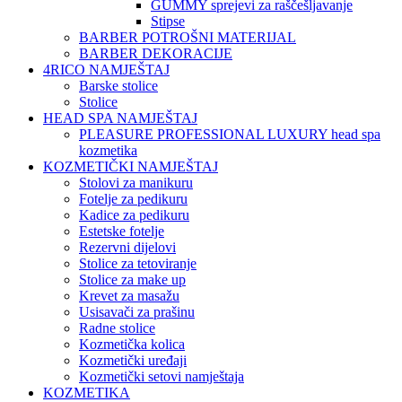
GUMMY sprejevi za raščešljavanje
Stipse
BARBER POTROŠNI MATERIJAL
BARBER DEKORACIJE
4RICO NAMJEŠTAJ
Barske stolice
Stolice
HEAD SPA NAMJEŠTAJ
PLEASURE PROFESSIONAL LUXURY head spa
kozmetika
KOZMETIČKI NAMJEŠTAJ
Stolovi za manikuru
Fotelje za pedikuru
Kadice za pedikuru
Estetske fotelje
Rezervni dijelovi
Stolice za tetoviranje
Stolice za make up
Krevet za masažu
Usisavači za prašinu
Radne stolice
Kozmetička kolica
Kozmetički uređaji
Kozmetički setovi namještaja
KOZMETIKA