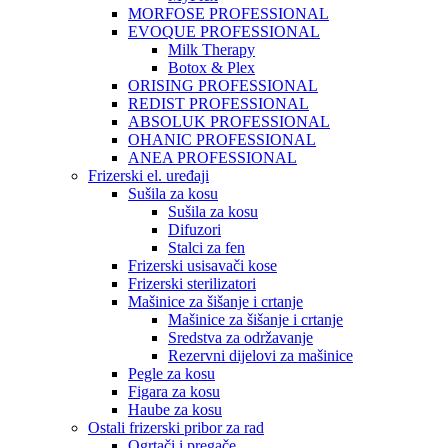
MORFOSE PROFESSIONAL
EVOQUE PROFESSIONAL
Milk Therapy
Botox & Plex
ORISING PROFESSIONAL
REDIST PROFESSIONAL
ABSOLUK PROFESSIONAL
OHANIC PROFESSIONAL
ANEA PROFESSIONAL
Frizerski el. uređaji
Sušila za kosu
Sušila za kosu
Difuzori
Stalci za fen
Frizerski usisavači kose
Frizerski sterilizatori
Mašinice za šišanje i crtanje
Mašinice za šišanje i crtanje
Sredstva za održavanje
Rezervni dijelovi za mašinice
Pegle za kosu
Figara za kosu
Haube za kosu
Ostali frizerski pribor za rad
Ogrtači i pregače