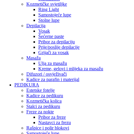
Kozmetičke svjetiljke
Ring Light
Samostojeće lupe
Stolne lupe
Depilacija
Vosak
Šećerne paste
Pribor za depilaciju
Prije/poslije depilacije
Grijači za vosak
Masaža
Ulja za masažu
Kreme, gelovi i mlijeka za masažu
Difuzori / osvježivači
Kadice za parafin i materijal
PEDIKURA
Estetske fotelje
Kadice za pedikuru
Kozmetička kolica
Stalci za pedikuru
Freze za nokte
Pribor za freze
Nastavci za frezu
Rašpice i polir blokovi
Samostojeće lupe