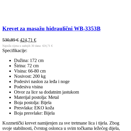
Krevet za masažu hidraulični WB-3353B
530,89
€
424,71
€
Najniža cijena u zadnjih 30 dana:
424,71
€
Specifikacije:
Dužina: 172 cm
Širina: 72 cm
Visina: 66-80 cm
Nosivost: 200 kg
Podesivi naslon za leđa i noge
Podesiva visina
Otvor za lice sa dodatnim jastukom
Materijal postolja: Metal
Boja postolja: Bijela
Presvlaka: EKO koža
Boja presvlake: Bijela
Kozmetički krevet namijenjen za sve tretmane lica i tijela. Zbog
svoje stabilnosti, čvrstog oslonca u svim točkama ležećeg dijela,