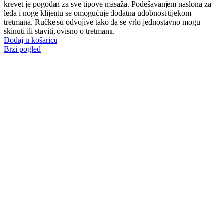
krevet je pogodan za sve tipove masaža. Podešavanjem naslona za
leđa i noge klijentu se omogućuje dodatna udobnost tijekom
tretmana. Ručke su odvojive tako da se vrlo jednostavno mogu
skinuti ili staviti, ovisno o tretmanu.
Dodaj u košaricu
Brzi pogled