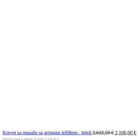
Krevet za masažu sa grijanim ležištem - bijeli
2,632,50
€
2,106,00
€
Najniža cijena u zadnjih 30 dana:
2,106,00
€