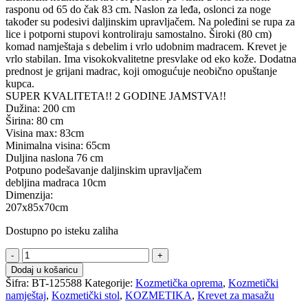
rasponu od 65 do čak 83 cm. Naslon za leđa, oslonci za noge
također su podesivi daljinskim upravljačem. Na poleđini se rupa za
lice i potporni stupovi kontroliraju samostalno. Široki (80 cm)
komad namještaja s debelim i vrlo udobnim madracem. Krevet je
vrlo stabilan. Ima visokokvalitetne presvlake od eko kože. Dodatna
prednost je grijani madrac, koji omogućuje neobično opuštanje
kupca.
SUPER KVALITETA!! 2 GODINE JAMSTVA!!
Dužina: 200 cm
Širina: 80 cm
Visina max: 83cm
Minimalna visina: 65cm
Duljina naslona 76 cm
Potpuno podešavanje daljinskim upravljačem
debljina madraca 10cm
Dimenzija:
207x85x70cm
Dostupno po isteku zaliha
Krevet
za
Dodaj u košaricu
masažu
Šifra:
BT-125588
Kategorije:
Kozmetička oprema
,
Kozmetički
sa
namještaj
,
Kozmetički stol
,
KOZMETIKA
,
Krevet za masažu
grijanim