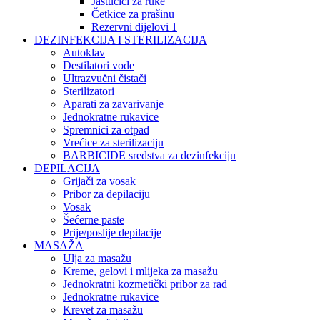
Jastučići za ruke
Četkice za prašinu
Rezervni dijelovi 1
DEZINFEKCIJA I STERILIZACIJA
Autoklav
Destilatori vode
Ultrazvučni čistači
Sterilizatori
Aparati za zavarivanje
Jednokratne rukavice
Spremnici za otpad
Vrećice za sterilizaciju
BARBICIDE sredstva za dezinfekciju
DEPILACIJA
Grijači za vosak
Pribor za depilaciju
Vosak
Šećerne paste
Prije/poslije depilacije
MASAŽA
Ulja za masažu
Kreme, gelovi i mlijeka za masažu
Jednokratni kozmetički pribor za rad
Jednokratne rukavice
Krevet za masažu