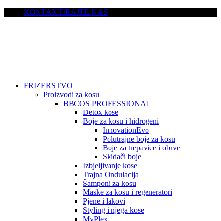
KONTAKTIRAJTE NAS
FRIZERSTVO
Proizvodi za kosu
BBCOS PROFESSIONAL
Detox kose
Boje za kosu i hidrogeni
InnovationEvo
Polutrajne boje za kosu
Boje za trepavice i obrve
Skidači boje
Izbjeljivanje kose
Trajna Ondulacija
Šamponi za kosu
Maske za kosu i regeneratori
Pjene i lakovi
Styling i njega kose
MyPlex