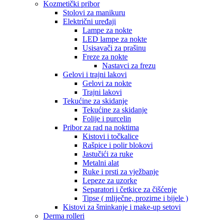
Kozmetički pribor
Stolovi za manikuru
Električni uređaji
Lampe za nokte
LED lampe za nokte
Usisavači za prašinu
Freze za nokte
Nastavci za frezu
Gelovi i trajni lakovi
Gelovi za nokte
Trajni lakovi
Tekućine za skidanje
Tekućine za skidanje
Folije i purcelin
Pribor za rad na noktima
Kistovi i točkalice
Rašpice i polir blokovi
Jastučići za ruke
Metalni alat
Ruke i prsti za vježbanje
Lepeze za uzorke
Separatori i četkice za čišćenje
Tipse ( mliječne, prozirne i bijele )
Kistovi za šminkanje i make-up setovi
Derma rolleri