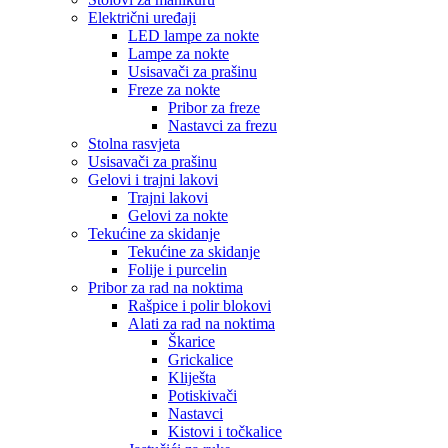
Električni uređaji
LED lampe za nokte
Lampe za nokte
Usisavači za prašinu
Freze za nokte
Pribor za freze
Nastavci za frezu
Stolna rasvjeta
Usisavači za prašinu
Gelovi i trajni lakovi
Trajni lakovi
Gelovi za nokte
Tekućine za skidanje
Tekućine za skidanje
Folije i purcelin
Pribor za rad na noktima
Rašpice i polir blokovi
Alati za rad na noktima
Škarice
Grickalice
Kliješta
Potiskivači
Nastavci
Kistovi i točkalice