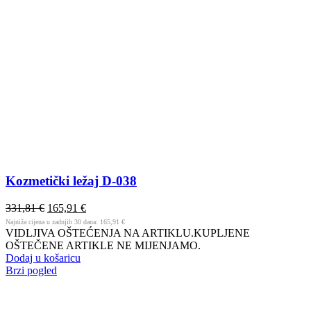
Kozmetički ležaj D-038
331,81
€
165,91
€
Najniža cijena u zadnjih 30 dana:
165,91
€
VIDLJIVA OŠTEĆENJA NA ARTIKLU.KUPLJENE
OŠTEČENE ARTIKLE NE MIJENJAMO.
Dodaj u košaricu
Brzi pogled