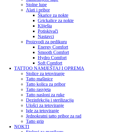
Stolne lupe
Alati i pribor
Škarice za nokte
Grickalice za nokte
Kliješta
Potiskivači
Nastavci
Proizvodi za pedikuru
Energy Comfort
Smooth Comfort
Hydro Comfort
Soft Comfort
TATTOO NAMJEŠTAJ I OPREMA
Stolice za tetoviranje
Tatto mašinice
Tatto kolica za pribor
Tatto rasvjeta
Tatto nasloni za ruke
Dezinfekcija i sterilizacija
Ulošci za tetoviranje
Igle za tetoviranje
Jednokratni tatto pribor za rad
Tatto grip
NOKTI
Stolovi za manikuru