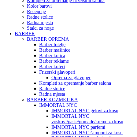
Kompleti za opremanje frizerskih salona
Kolor barovi
Recepcije
Radne stolice
Radna mjesta
Stalci za noge
BARBER
BARBER OPREMA
Barber fotelje
Barber mašinice
Barber kolica
Barber reklame
Barber koferi
Frizerski glavoperi
Oprema za glavoper
Kompleti za opremanje barber salona
Radne stolice
Radna mjesta
BARBER KOZMETIKA
IMMORTAL NYC
IMMORTAL NYC gelovi za kosu
IMMORTAL NYC
voskovi/paste/pomade/kreme za kosu
IMMORTAL NYC parfemi
IMMORTAL NYC šamponi za kosu