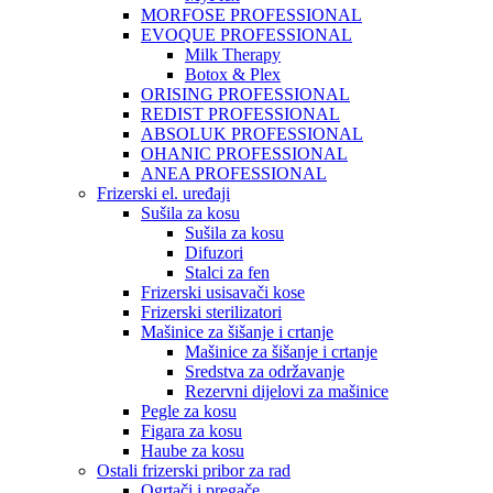
MORFOSE PROFESSIONAL
EVOQUE PROFESSIONAL
Milk Therapy
Botox & Plex
ORISING PROFESSIONAL
REDIST PROFESSIONAL
ABSOLUK PROFESSIONAL
OHANIC PROFESSIONAL
ANEA PROFESSIONAL
Frizerski el. uređaji
Sušila za kosu
Sušila za kosu
Difuzori
Stalci za fen
Frizerski usisavači kose
Frizerski sterilizatori
Mašinice za šišanje i crtanje
Mašinice za šišanje i crtanje
Sredstva za održavanje
Rezervni dijelovi za mašinice
Pegle za kosu
Figara za kosu
Haube za kosu
Ostali frizerski pribor za rad
Ogrtači i pregače