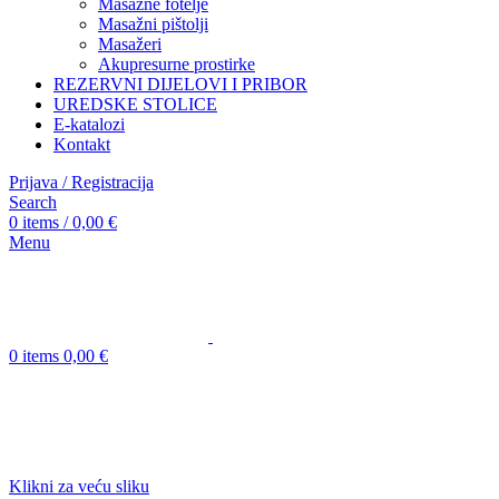
Masažne fotelje
Masažni pištolji
Masažeri
Akupresurne prostirke
REZERVNI DIJELOVI I PRIBOR
UREDSKE STOLICE
E-katalozi
Kontakt
Prijava / Registracija
Search
0
items
/
0,00
€
Menu
0
items
0,00
€
Klikni za veću sliku