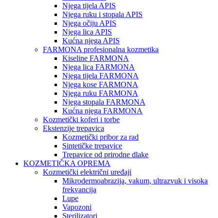
Njega tijela APIS
Njega ruku i stopala APIS
Njega očiju APIS
Njega lica APIS
Kućna njega APIS
FARMONA profesionalna kozmetika
Kiseline FARMONA
Njega lica FARMONA
Njega tijela FARMONA
Njega kose FARMONA
Njega ruku FARMONA
Njega stopala FARMONA
Kućna njega FARMONA
Kozmetički koferi i torbe
Ekstenzije trepavica
Kozmetički pribor za rad
Sintetičke trepavice
Trepavice od prirodne dlake
KOZMETIČKA OPREMA
Kozmetički električni uređaji
Mikrodermoabrazija, vakum, ultrazvuk i visoka
frekvancija
Lupe
Vapozoni
Sterilizatori