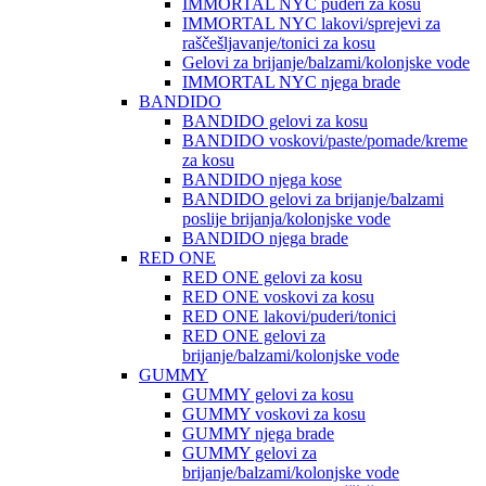
IMMORTAL NYC puderi za kosu
IMMORTAL NYC lakovi/sprejevi za
raščešljavanje/tonici za kosu
Gelovi za brijanje/balzami/kolonjske vode
IMMORTAL NYC njega brade
BANDIDO
BANDIDO gelovi za kosu
BANDIDO voskovi/paste/pomade/kreme
za kosu
BANDIDO njega kose
BANDIDO gelovi za brijanje/balzami
poslije brijanja/kolonjske vode
BANDIDO njega brade
RED ONE
RED ONE gelovi za kosu
RED ONE voskovi za kosu
RED ONE lakovi/puderi/tonici
RED ONE gelovi za
brijanje/balzami/kolonjske vode
GUMMY
GUMMY gelovi za kosu
GUMMY voskovi za kosu
GUMMY njega brade
GUMMY gelovi za
brijanje/balzami/kolonjske vode