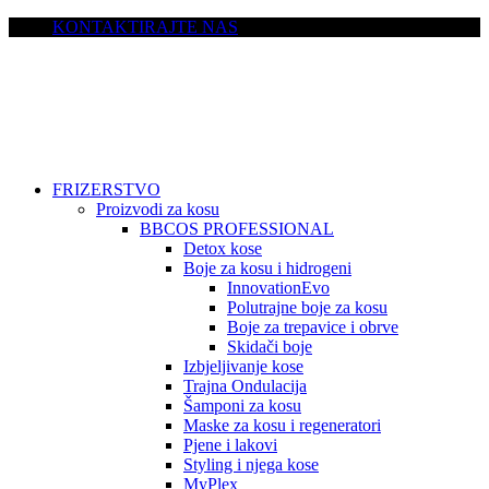
KONTAKTIRAJTE NAS
FRIZERSTVO
Proizvodi za kosu
BBCOS PROFESSIONAL
Detox kose
Boje za kosu i hidrogeni
InnovationEvo
Polutrajne boje za kosu
Boje za trepavice i obrve
Skidači boje
Izbjeljivanje kose
Trajna Ondulacija
Šamponi za kosu
Maske za kosu i regeneratori
Pjene i lakovi
Styling i njega kose
MyPlex