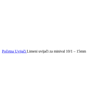
Početna
Uvijači
Limeni uvijači za minival 10/1 – 15mm