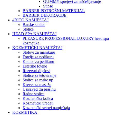
GUMMY sprejevi za raščešljavanje
Stipse
BARBER POTROŠNI MATERIJAL
BARBER DEKORACIJE
4RICO NAMJEŠTAJ
Barske stolice
Stolice
HEAD SPA NAMJEŠTAJ
PLEASURE PROFESSIONAL LUXURY head spa
kozmetika
KOZMETIČKI NAMJEŠTAJ
Stolovi za manikuru
Fotelje za pedikuru
Kadice za pedikuru
Estetske fotelje
Rezervni dijelovi
Stolice za tetoviranje
Stolice za make up
Krevet za masažu
Usisavači za prašinu
Radne stolice
Kozmetička kolica
Kozmetički uređaji
Kozmetički setovi namještaja
KOZMETIKA