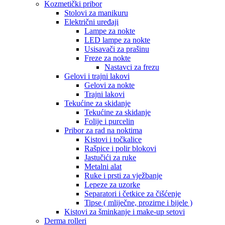
Kozmetički pribor
Stolovi za manikuru
Električni uređaji
Lampe za nokte
LED lampe za nokte
Usisavači za prašinu
Freze za nokte
Nastavci za frezu
Gelovi i trajni lakovi
Gelovi za nokte
Trajni lakovi
Tekućine za skidanje
Tekućine za skidanje
Folije i purcelin
Pribor za rad na noktima
Kistovi i točkalice
Rašpice i polir blokovi
Jastučići za ruke
Metalni alat
Ruke i prsti za vježbanje
Lepeze za uzorke
Separatori i četkice za čišćenje
Tipse ( mliječne, prozirne i bijele )
Kistovi za šminkanje i make-up setovi
Derma rolleri