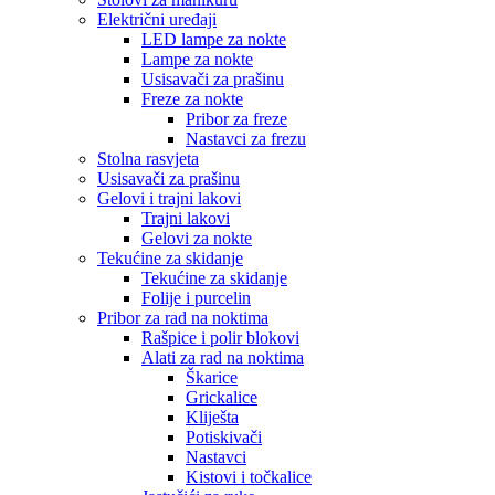
Električni uređaji
LED lampe za nokte
Lampe za nokte
Usisavači za prašinu
Freze za nokte
Pribor za freze
Nastavci za frezu
Stolna rasvjeta
Usisavači za prašinu
Gelovi i trajni lakovi
Trajni lakovi
Gelovi za nokte
Tekućine za skidanje
Tekućine za skidanje
Folije i purcelin
Pribor za rad na noktima
Rašpice i polir blokovi
Alati za rad na noktima
Škarice
Grickalice
Kliješta
Potiskivači
Nastavci
Kistovi i točkalice