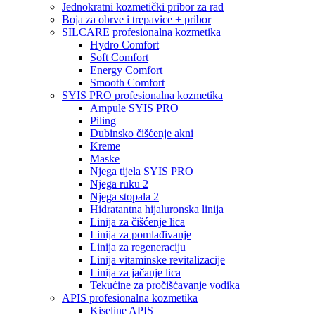
Jednokratni kozmetički pribor za rad
Boja za obrve i trepavice + pribor
SILCARE profesionalna kozmetika
Hydro Comfort
Soft Comfort
Energy Comfort
Smooth Comfort
SYIS PRO profesionalna kozmetika
Ampule SYIS PRO
Piling
Dubinsko čišćenje akni
Kreme
Maske
Njega tijela SYIS PRO
Njega ruku 2
Njega stopala 2
Hidratantna hijaluronska linija
Linija za čišćenje lica
Linija za pomlađivanje
Linija za regeneraciju
Linija vitaminske revitalizacije
Linija za jačanje lica
Tekućine za pročišćavanje vodika
APIS profesionalna kozmetika
Kiseline APIS