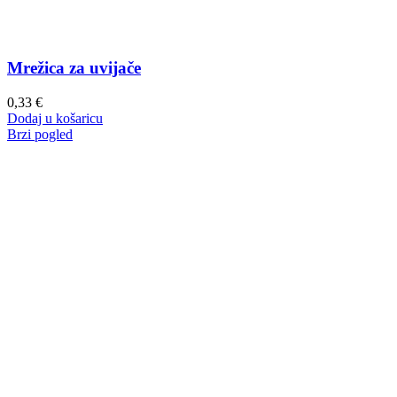
Mrežica za uvijače
0,33
€
Dodaj u košaricu
Brzi pogled