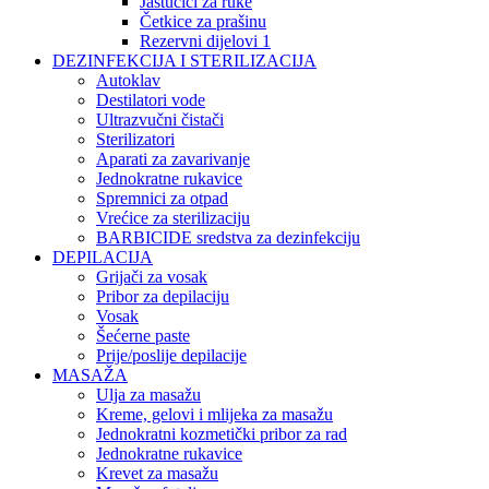
Jastučići za ruke
Četkice za prašinu
Rezervni dijelovi 1
DEZINFEKCIJA I STERILIZACIJA
Autoklav
Destilatori vode
Ultrazvučni čistači
Sterilizatori
Aparati za zavarivanje
Jednokratne rukavice
Spremnici za otpad
Vrećice za sterilizaciju
BARBICIDE sredstva za dezinfekciju
DEPILACIJA
Grijači za vosak
Pribor za depilaciju
Vosak
Šećerne paste
Prije/poslije depilacije
MASAŽA
Ulja za masažu
Kreme, gelovi i mlijeka za masažu
Jednokratni kozmetički pribor za rad
Jednokratne rukavice
Krevet za masažu