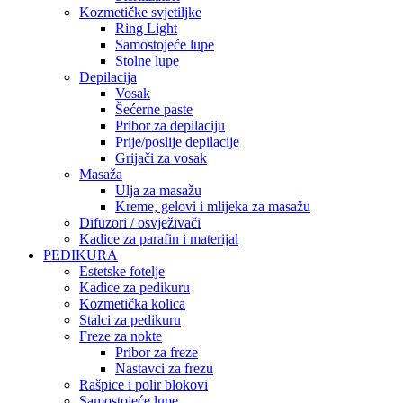
Kozmetičke svjetiljke
Ring Light
Samostojeće lupe
Stolne lupe
Depilacija
Vosak
Šećerne paste
Pribor za depilaciju
Prije/poslije depilacije
Grijači za vosak
Masaža
Ulja za masažu
Kreme, gelovi i mlijeka za masažu
Difuzori / osvježivači
Kadice za parafin i materijal
PEDIKURA
Estetske fotelje
Kadice za pedikuru
Kozmetička kolica
Stalci za pedikuru
Freze za nokte
Pribor za freze
Nastavci za frezu
Rašpice i polir blokovi
Samostojeće lupe