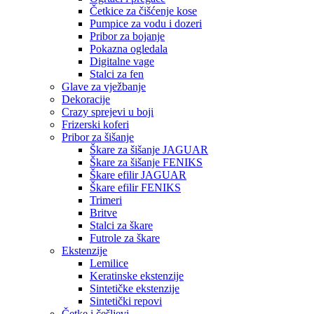
Četkice za čišćenje kose
Pumpice za vodu i dozeri
Pribor za bojanje
Pokazna ogledala
Digitalne vage
Stalci za fen
Glave za vježbanje
Dekoracije
Crazy sprejevi u boji
Frizerski koferi
Pribor za šišanje
Škare za šišanje JAGUAR
Škare za šišanje FENIKS
Škare efilir JAGUAR
Škare efilir FENIKS
Trimeri
Britve
Stalci za škare
Futrole za škare
Ekstenzije
Lemilice
Keratinske ekstenzije
Sintetičke ekstenzije
Sintetički repovi
Četke i češljevi