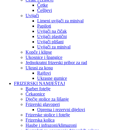
Četke
Češljevi
Uvijači
Limeni uvijači za minival
Papiloti
Uvijači na čičak
Uvijači plastični
Uvijači plišani
Uvijači za minival
Kopče i klipse
Ukosnice i špangice
Jednokratni frizerski pribor za rad
Ukrasi za kosu
Rajfovi
Ukrasne gumice
FRIZERSKI NAMJEŠTAJ
Barber fotelje
Čekaonice
Dječje stolice za šišanje
Frizerski glavoperi
Oprema i rezervni dijelovi
Frizerske stolice i fotelje
Frizerska kolica
Haube i infrazoni/klimazoni