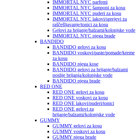
IMMORTAL NYC parfemi
IMMORTAL NYC šamponi za kosu
IMMORTAL NYC puderi za kosu
IMMORTAL NYC lakovi/sprejevi za
raščešljavanje/tonici za kosu
Gelovi za brijanje/balzami/kolonjske vode
IMMORTAL NYC njega brade
BANDIDO
BANDIDO gelovi za kosu
BANDIDO voskovi/paste/pomade/kreme
za kosu
BANDIDO njega kose
BANDIDO gelovi za brijanje/balzami
poslije brijanja/kolonjske vode
BANDIDO njega brade
RED ONE
RED ONE gelovi za kosu
RED ONE voskovi za kosu
RED ONE lakovi/puderi/tonici
RED ONE gelovi za
brijanje/balzami/kolonjske vode
GUMMY
GUMMY gelovi za kosu
GUMMY voskovi za kosu
GUMMY njega brade