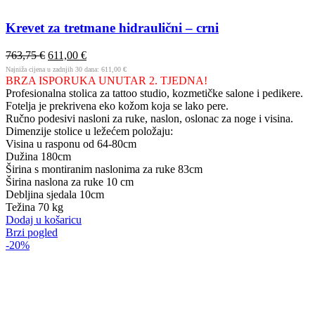
Krevet za tretmane hidraulični – crni
763,75
€
611,00
€
Najniža cijena u zadnjih 30 dana:
611,00
€
BRZA ISPORUKA UNUTAR 2. TJEDNA!
Profesionalna stolica za tattoo studio, kozmetičke salone i pedikere.
Fotelja je prekrivena eko kožom koja se lako pere.
Ručno podesivi nasloni za ruke, naslon, oslonac za noge i visina.
Dimenzije stolice u ležećem položaju:
Visina u rasponu od 64-80cm
Dužina 180cm
Širina s montiranim naslonima za ruke 83cm
Širina naslona za ruke 10 cm
Debljina sjedala 10cm
Težina 70 kg
Dodaj u košaricu
Brzi pogled
-20%