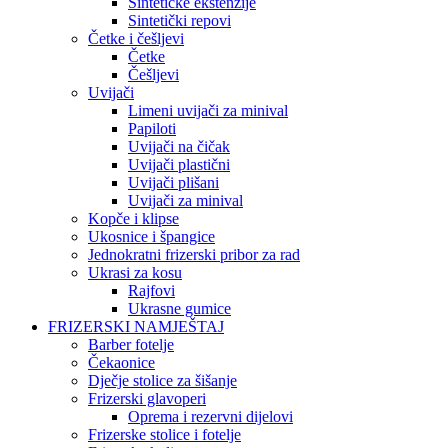
Sintetičke ekstenzije
Sintetički repovi
Četke i češljevi
Četke
Češljevi
Uvijači
Limeni uvijači za minival
Papiloti
Uvijači na čičak
Uvijači plastični
Uvijači plišani
Uvijači za minival
Kopče i klipse
Ukosnice i špangice
Jednokratni frizerski pribor za rad
Ukrasi za kosu
Rajfovi
Ukrasne gumice
FRIZERSKI NAMJEŠTAJ
Barber fotelje
Čekaonice
Dječje stolice za šišanje
Frizerski glavoperi
Oprema i rezervni dijelovi
Frizerske stolice i fotelje