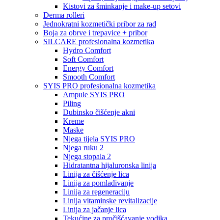
Kistovi za šminkanje i make-up setovi
Derma rolleri
Jednokratni kozmetički pribor za rad
Boja za obrve i trepavice + pribor
SILCARE profesionalna kozmetika
Hydro Comfort
Soft Comfort
Energy Comfort
Smooth Comfort
SYIS PRO profesionalna kozmetika
Ampule SYIS PRO
Piling
Dubinsko čišćenje akni
Kreme
Maske
Njega tijela SYIS PRO
Njega ruku 2
Njega stopala 2
Hidratantna hijaluronska linija
Linija za čišćenje lica
Linija za pomlađivanje
Linija za regeneraciju
Linija vitaminske revitalizacije
Linija za jačanje lica
Tekućine za pročišćavanje vodika