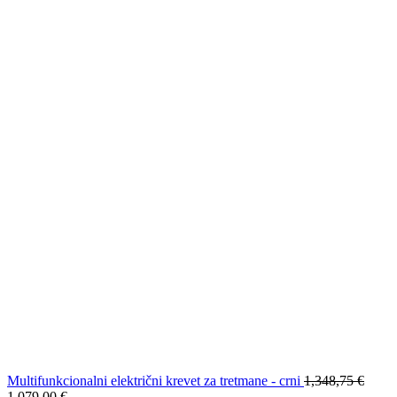
Multifunkcionalni električni krevet za tretmane - crni
1,348,75
€
1,079,00
€