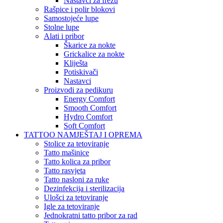
Nastavci za frezu
Rašpice i polir blokovi
Samostojeće lupe
Stolne lupe
Alati i pribor
Škarice za nokte
Grickalice za nokte
Kliješta
Potiskivači
Nastavci
Proizvodi za pedikuru
Energy Comfort
Smooth Comfort
Hydro Comfort
Soft Comfort
TATTOO NAMJEŠTAJ I OPREMA
Stolice za tetoviranje
Tatto mašinice
Tatto kolica za pribor
Tatto rasvjeta
Tatto nasloni za ruke
Dezinfekcija i sterilizacija
Ulošci za tetoviranje
Igle za tetoviranje
Jednokratni tatto pribor za rad