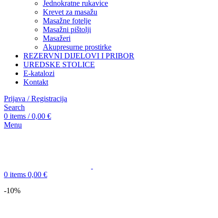
Jednokratne rukavice
Krevet za masažu
Masažne fotelje
Masažni pištolji
Masažeri
Akupresurne prostirke
REZERVNI DIJELOVI I PRIBOR
UREDSKE STOLICE
E-katalozi
Kontakt
Prijava / Registracija
Search
0
items
/
0,00
€
Menu
0
items
0,00
€
-10%