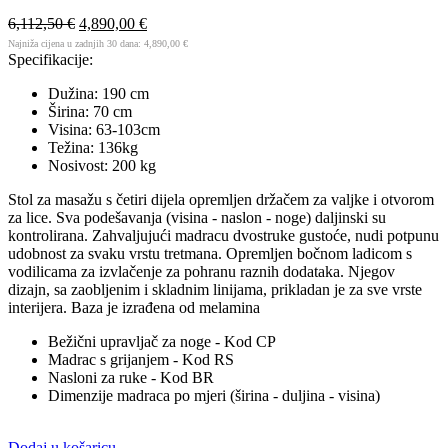
6,112,50
€
4,890,00
€
Najniža cijena u zadnjih 30 dana:
4,890,00
€
Specifikacije:
Dužina: 190 cm
Širina: 70 cm
Visina: 63-103cm
Težina: 136kg
Nosivost: 200 kg
Stol za masažu s četiri dijela opremljen držačem za valjke i otvorom
za lice. Sva podešavanja (visina - naslon - noge) daljinski su
kontrolirana. Zahvaljujući madracu dvostruke gustoće, nudi potpunu
udobnost za svaku vrstu tretmana. Opremljen bočnom ladicom s
vodilicama za izvlačenje za pohranu raznih dodataka. Njegov
dizajn, sa zaobljenim i skladnim linijama, prikladan je za sve vrste
interijera. Baza je izrađena od melamina
Bežični upravljač za noge - Kod CP
Madrac s grijanjem - Kod RS
Nasloni za ruke - Kod BR
Dimenzije madraca po mjeri (širina - duljina - visina)
Dodaj u košaricu