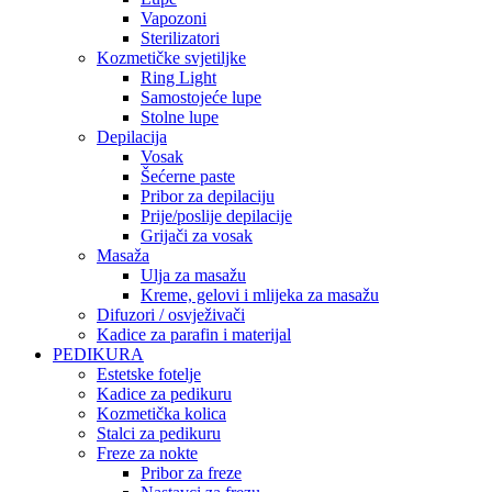
Vapozoni
Sterilizatori
Kozmetičke svjetiljke
Ring Light
Samostojeće lupe
Stolne lupe
Depilacija
Vosak
Šećerne paste
Pribor za depilaciju
Prije/poslije depilacije
Grijači za vosak
Masaža
Ulja za masažu
Kreme, gelovi i mlijeka za masažu
Difuzori / osvježivači
Kadice za parafin i materijal
PEDIKURA
Estetske fotelje
Kadice za pedikuru
Kozmetička kolica
Stalci za pedikuru
Freze za nokte
Pribor za freze