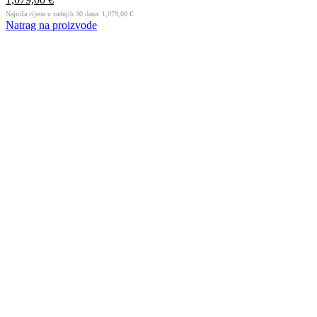
Najniža cijena u zadnjih 30 dana:
1,079,00
€
Natrag na proizvode