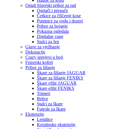
Haube za kosu
Ostali frizerski pribor za rad
Ogrtači i pregače
Četkice za čišćenje kose
Pumpice za vodu i dozeri
Pribor za bojanje
Pokazna ogledala
Digitalne vage
Stalci za fen
Glave za vježbanje
Dekoracije
Crazy sprejevi u boji
Frizerski koferi
Pribor za šišanje
Škare za šišanje JAGUAR
Škare za šišanje FENIKS
Škare efilir JAGUAR
Škare efilir FENIKS
Trimeri
Britve
Stalci za škare
Futrole za škare
Ekstenzije
Lemilice
Keratinske ekstenzije