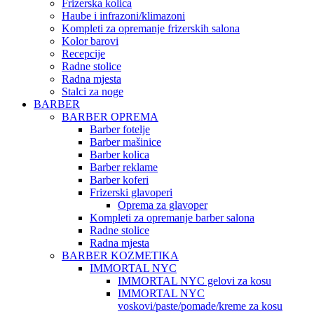
Frizerska kolica
Haube i infrazoni/klimazoni
Kompleti za opremanje frizerskih salona
Kolor barovi
Recepcije
Radne stolice
Radna mjesta
Stalci za noge
BARBER
BARBER OPREMA
Barber fotelje
Barber mašinice
Barber kolica
Barber reklame
Barber koferi
Frizerski glavoperi
Oprema za glavoper
Kompleti za opremanje barber salona
Radne stolice
Radna mjesta
BARBER KOZMETIKA
IMMORTAL NYC
IMMORTAL NYC gelovi za kosu
IMMORTAL NYC
voskovi/paste/pomade/kreme za kosu