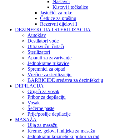
Nastavci
Kistovi i točkalice
Jastučići za ruke
Četkice za prašinu
Rezervni dijelovi 1
DEZINFEKCIJA I STERILIZACIJA
Autoklav
Destilatori vode
Ultrazvučni čistači
Sterilizatori
Aparati za zavarivanje
Jednokratne rukavice
Spremnici za otpad
Vrećice za sterilizaciju
BARBICIDE sredstva za dezinfekciju
DEPILACIJA
Grijači za vosak
Pribor za depilaciju
Vosak
Šećerne paste
Prije/poslije depilacije
MASAŽA
Ulja za masažu
Kreme, gelovi i mlijeka za masažu
Jednokratni kozmetički pribor za rad