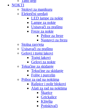
Tatto grip
NOKTI
Stolovi za manikuru
Električni uređaji
LED lampe za nokte
Lampe za nokte
Usisavači za prašinu
Freze za nokte
Pribor za freze
Nastavci za frezu
Stolna rasvjeta
Usisavači za prašinu
Gelovi i trajni lakovi
Trajni lakovi
Gelovi za nokte
Tekućine za skidanje
Tekućine za skidanje
Folije i purcelin
Pribor za rad na noktima
Rašpice i polir blokovi
Alati za rad na noktima
Škarice
Grickalice
Kliješta
Potiskivači