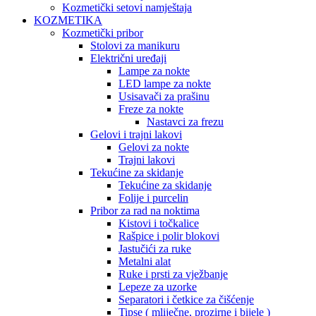
Kozmetički setovi namještaja
KOZMETIKA
Kozmetički pribor
Stolovi za manikuru
Električni uređaji
Lampe za nokte
LED lampe za nokte
Usisavači za prašinu
Freze za nokte
Nastavci za frezu
Gelovi i trajni lakovi
Gelovi za nokte
Trajni lakovi
Tekućine za skidanje
Tekućine za skidanje
Folije i purcelin
Pribor za rad na noktima
Kistovi i točkalice
Rašpice i polir blokovi
Jastučići za ruke
Metalni alat
Ruke i prsti za vježbanje
Lepeze za uzorke
Separatori i četkice za čišćenje
Tipse ( mliječne, prozirne i bijele )