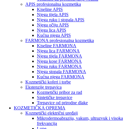
APIS profesionalna kozmetika
Kiseline APIS
Njega tijela APIS
Njega ruku i stopala APIS
Njega očiju APIS
Njega lica APIS
Kućna njega APIS
FARMONA profesionalna kozmetika
Kiseline FARMONA
Njega lica FARMONA
Njega tijela FARMONA
Njega kose FARMONA
Njega ruku FARMONA
Njega stopala FARMONA
Kućna njega FARMONA
Kozmetički koferi i torbe
Ekstenzije trepavica
Kozmetički pribor za rad
Sintetičke trepavice
Trepavice od prirodne dlake
KOZMETIČKA OPREMA
Kozmetički električni uređaji
Mikrodermoabrazija, vakum, ultrazvuk i visoka
frekvancija
Lupe