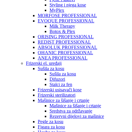
Styling i njega kose
MyPlex
MORFOSE PROFESSIONAL
EVOQUE PROFESSIONAL
Milk Therapy
Botox & Plex
ORISING PROFESSIONAL
REDIST PROFESSIONAL
ABSOLUK PROFESSIONAL
OHANIC PROFESSIONAL
ANEA PROFESSIONAL
Frizerski el. uređaji
Sušila za kosu
Sušila za kosu
Difuzori
Stalci za fen
Frizerski usisavači kose
Frizerski sterilizatori
Mašinice za šišanje i crtanje
Mašinice za šišanje i crtanje
Sredstva za održavanje
Rezervni dijelovi za mašinice
Pegle za kosu
Figara za kosu