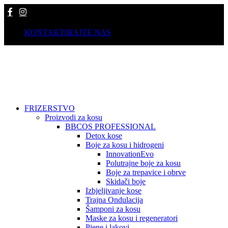
KONTAKTIRAJTE NAS
FRIZERSTVO
Proizvodi za kosu
BBCOS PROFESSIONAL
Detox kose
Boje za kosu i hidrogeni
InnovationEvo
Polutrajne boje za kosu
Boje za trepavice i obrve
Skidači boje
Izbjeljivanje kose
Trajna Ondulacija
Šamponi za kosu
Maske za kosu i regeneratori
Pjene i lakovi