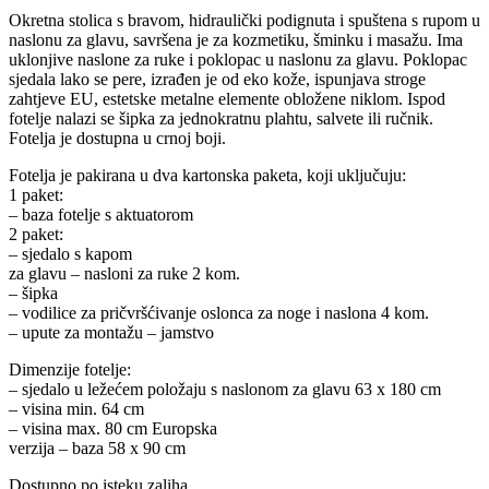
Okretna stolica s bravom, hidraulički podignuta i spuštena s rupom u
naslonu za glavu, savršena je za kozmetiku, šminku i masažu. Ima
uklonjive naslone za ruke i poklopac u naslonu za glavu. Poklopac
sjedala lako se pere, izrađen je od eko kože, ispunjava stroge
zahtjeve EU, estetske metalne elemente obložene niklom. Ispod
fotelje nalazi se šipka za jednokratnu plahtu, salvete ili ručnik.
Fotelja je dostupna u crnoj boji.
Fotelja je pakirana u dva kartonska paketa, koji uključuju:
1 paket:
– baza fotelje s aktuatorom
2 paket:
– sjedalo s kapom
za glavu – nasloni za ruke 2 kom.
– šipka
– vodilice za pričvršćivanje oslonca za noge i naslona 4 kom.
– upute za montažu – jamstvo
Dimenzije fotelje:
– sjedalo u ležećem položaju s naslonom za glavu 63 x 180 cm
– visina min. 64 cm
– visina max. 80 cm Europska
verzija – baza 58 x 90 cm
Dostupno po isteku zaliha