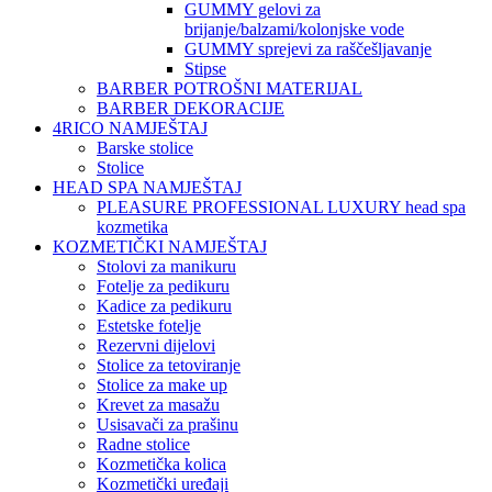
GUMMY gelovi za
brijanje/balzami/kolonjske vode
GUMMY sprejevi za raščešljavanje
Stipse
BARBER POTROŠNI MATERIJAL
BARBER DEKORACIJE
4RICO NAMJEŠTAJ
Barske stolice
Stolice
HEAD SPA NAMJEŠTAJ
PLEASURE PROFESSIONAL LUXURY head spa
kozmetika
KOZMETIČKI NAMJEŠTAJ
Stolovi za manikuru
Fotelje za pedikuru
Kadice za pedikuru
Estetske fotelje
Rezervni dijelovi
Stolice za tetoviranje
Stolice za make up
Krevet za masažu
Usisavači za prašinu
Radne stolice
Kozmetička kolica
Kozmetički uređaji