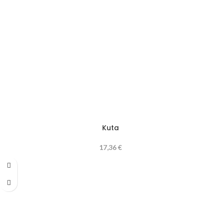
Kuta
17,36
€