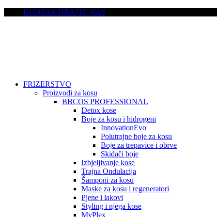
KONTAKTIRAJTE NAS
FRIZERSTVO
Proizvodi za kosu
BBCOS PROFESSIONAL
Detox kose
Boje za kosu i hidrogeni
InnovationEvo
Polutrajne boje za kosu
Boje za trepavice i obrve
Skidači boje
Izbjeljivanje kose
Trajna Ondulacija
Šamponi za kosu
Maske za kosu i regeneratori
Pjene i lakovi
Styling i njega kose
MyPlex