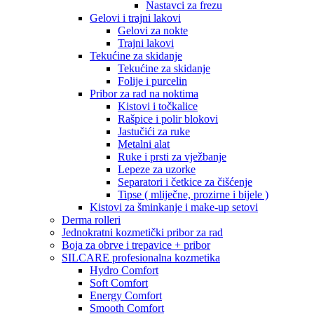
Nastavci za frezu
Gelovi i trajni lakovi
Gelovi za nokte
Trajni lakovi
Tekućine za skidanje
Tekućine za skidanje
Folije i purcelin
Pribor za rad na noktima
Kistovi i točkalice
Rašpice i polir blokovi
Jastučići za ruke
Metalni alat
Ruke i prsti za vježbanje
Lepeze za uzorke
Separatori i četkice za čišćenje
Tipse ( mliječne, prozirne i bijele )
Kistovi za šminkanje i make-up setovi
Derma rolleri
Jednokratni kozmetički pribor za rad
Boja za obrve i trepavice + pribor
SILCARE profesionalna kozmetika
Hydro Comfort
Soft Comfort
Energy Comfort
Smooth Comfort