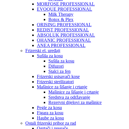
MORFOSE PROFESSIONAL
EVOQUE PROFESSIONAL
Milk Therapy
Botox & Plex
ORISING PROFESSIONAL
REDIST PROFESSIONAL
ABSOLUK PROFESSIONAL
OHANIC PROFESSIONAL
ANEA PROFESSIONAL
Frizerski el. uređaji
Sušila za kosu
Sušila za kosu
Difuzori
Stalci za fen
Frizerski usisavači kose
Frizerski sterilizatori
Mašinice za šišanje i crtanje
Mašinice za šišanje i crtanje
Sredstva za održavanje
Rezervni dijelovi za mašinice
Pegle za kosu
Figara za kosu
Haube za kosu
Ostali frizerski pribor za rad
Ogrtači i pregače