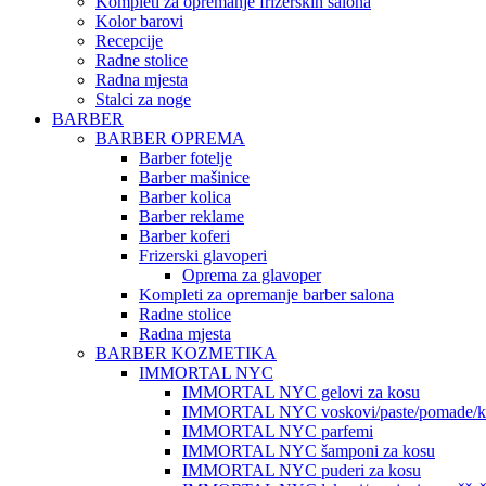
Kompleti za opremanje frizerskih salona
Kolor barovi
Recepcije
Radne stolice
Radna mjesta
Stalci za noge
BARBER
BARBER OPREMA
Barber fotelje
Barber mašinice
Barber kolica
Barber reklame
Barber koferi
Frizerski glavoperi
Oprema za glavoper
Kompleti za opremanje barber salona
Radne stolice
Radna mjesta
BARBER KOZMETIKA
IMMORTAL NYC
IMMORTAL NYC gelovi za kosu
IMMORTAL NYC voskovi/paste/pomade/kr
IMMORTAL NYC parfemi
IMMORTAL NYC šamponi za kosu
IMMORTAL NYC puderi za kosu