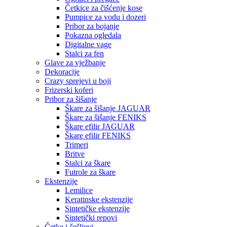
Četkice za čišćenje kose
Pumpice za vodu i dozeri
Pribor za bojanje
Pokazna ogledala
Digitalne vage
Stalci za fen
Glave za vježbanje
Dekoracije
Crazy sprejevi u boji
Frizerski koferi
Pribor za šišanje
Škare za šišanje JAGUAR
Škare za šišanje FENIKS
Škare efilir JAGUAR
Škare efilir FENIKS
Trimeri
Britve
Stalci za škare
Futrole za škare
Ekstenzije
Lemilice
Keratinske ekstenzije
Sintetičke ekstenzije
Sintetički repovi
Četke i češljevi