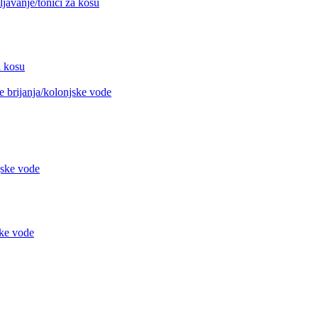
avanje/tonici za kosu
 kosu
 brijanja/kolonjske vode
jske vode
ke vode