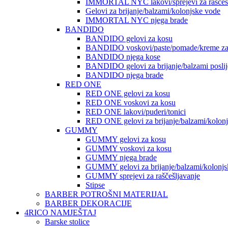
IMMORTAL NYC lakovi/sprejevi za raščešlj
Gelovi za brijanje/balzami/kolonjske vode
IMMORTAL NYC njega brade
BANDIDO
BANDIDO gelovi za kosu
BANDIDO voskovi/paste/pomade/kreme za
BANDIDO njega kose
BANDIDO gelovi za brijanje/balzami poslije
BANDIDO njega brade
RED ONE
RED ONE gelovi za kosu
RED ONE voskovi za kosu
RED ONE lakovi/puderi/tonici
RED ONE gelovi za brijanje/balzami/kolon
GUMMY
GUMMY gelovi za kosu
GUMMY voskovi za kosu
GUMMY njega brade
GUMMY gelovi za brijanje/balzami/kolonjs
GUMMY sprejevi za raščešljavanje
Stipse
BARBER POTROŠNI MATERIJAL
BARBER DEKORACIJE
4RICO NAMJEŠTAJ
Barske stolice