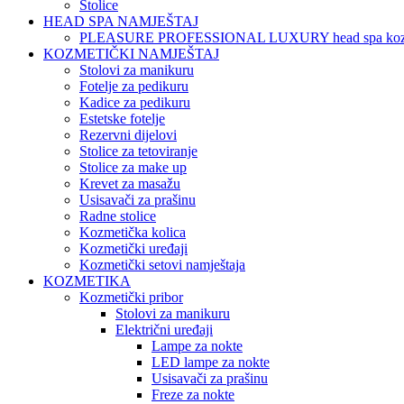
Stolice
HEAD SPA NAMJEŠTAJ
PLEASURE PROFESSIONAL LUXURY head spa koz
KOZMETIČKI NAMJEŠTAJ
Stolovi za manikuru
Fotelje za pedikuru
Kadice za pedikuru
Estetske fotelje
Rezervni dijelovi
Stolice za tetoviranje
Stolice za make up
Krevet za masažu
Usisavači za prašinu
Radne stolice
Kozmetička kolica
Kozmetički uređaji
Kozmetički setovi namještaja
KOZMETIKA
Kozmetički pribor
Stolovi za manikuru
Električni uređaji
Lampe za nokte
LED lampe za nokte
Usisavači za prašinu
Freze za nokte