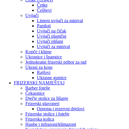
Četke
Češljevi
Uvijači
Limeni uvijači za minival
Papiloti
Uvijači na čičak
Uvijači plastični
Uvijači plišani
Uvijači za minival
Kopče i klipse
Ukosnice i špangice
Jednokratni frizerski pribor za rad
Ukrasi za kosu
Rajfovi
Ukrasne gumice
FRIZERSKI NAMJEŠTAJ
Barber fotelje
Čekaonice
Dječje stolice za šišanje
Frizerski glavoperi
Oprema i rezervni dijelovi
Frizerske stolice i fotelje
Frizerska kolica
Haube i infrazoni/klimazoni