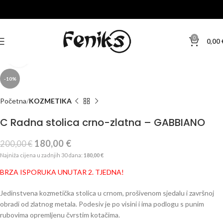
0
0,00
Klikni za veću sliku
-10%
Početna
KOZMETIKA
C Radna stolica crno-zlatna – GABBIANO
180,00
€
200,00
€
Najniža cijena u zadnjih 30 dana:
180,00
€
BRZA ISPORUKA UNUTAR 2. TJEDNA!
Jedinstvena kozmetička stolica u crnom, prošivenom sjedalu i završnoj
obradi od zlatnog metala. Podesiv je po visini i ima podlogu s punim
rubovima opremljenu čvrstim kotačima.