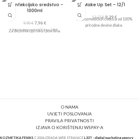
Dezinfekcijsko sredstvo –
Make Up Set – 12/1
-20%
-30%
1000ml
9,29
€
13,27
€
Set kozmetičkih četkica od 100%
7,96
€
9,95
€
prirodne devine dlake.
Najniža cijena u zadnjih 30 dana:
7,96
€
Za dezinfekciju ruku i površina.
O NAMA
UVJETI POSLOVANJA
PRAVILA PRIVATNOSTI
IZJAVA O KORIŠTENJU WSPAY-A
KOZMETIKA FENIKS
2026 IZRADA WEB STRANICE
L33T - digital marketing agency