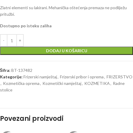
Zlatni elementi su lakirani. Mehanička oštećenja premaza ne podliježu
pritužbi.
Dostupno po isteku zaliha
DODAJ U KOŠARICU
Šifra:
BT-137482
Kategorije:
Frizerski namještaj
,
Frizerski pribor i oprema
,
FRIZERSTVO
,
Kozmetička oprema
,
Kozmetički namještaj
,
KOZMETIKA
,
Radne
stolice
Povezani proizvodi