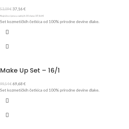
37,16
€
53,09
€
Najniža cijena u zadnjih 30 dana:
37,16
€
Set kozmetičkih četkica od 100% prirodne devine dlake.
Make Up Set – 16/1
69,68
€
99,54
€
Set kozmetičkih četkica od 100% prirodne devine dlake.