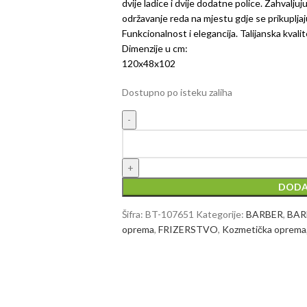
dvije ladice i dvije dodatne police. Zahvalju
održavanje reda na mjestu gdje se prikupljaj
Funkcionalnost i elegancija. Talijanska kvalit
Dimenzije u cm:
120x48x102
Dostupno po isteku zaliha
DODA
Šifra:
BT-107651
Kategorije:
BARBER
,
BARB
oprema
,
FRIZERSTVO
,
Kozmetička oprema