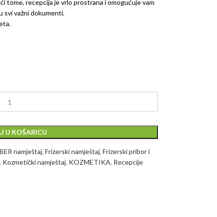
jući tome, recepcija je vrlo prostrana i omogućuje vam
u svi važni dokumenti.
eta.
J U KOŠARICU
ER namještaj
,
Frizerski namještaj
,
Frizerski pribor i
,
Kozmetički namještaj
,
KOZMETIKA
,
Recepcije