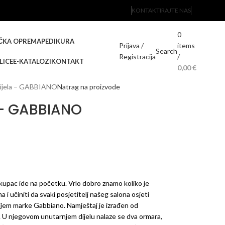
KONTAKTIRAJTE NAS
0
ČKA OPREMA
PEDIKURA
Prijava /
items
Search
Registracija
/
LICE
E-KATALOZI
KONTAKT
0,00
€
bijela – GABBIANO
Natrag na proizvode
 – GABBIANO
 kupac ide na početku. Vrlo dobro znamo koliko je
a i učiniti da svaki posjetitelj našeg salona osjeti
ijem marke Gabbiano. Namještaj je izrađen od
en. U njegovom unutarnjem dijelu nalaze se dva ormara,