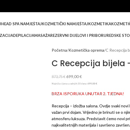
J
HEAD SPA NAMJEŠTAJ
KOZMETIČKI NAMJEŠTAJ
KOZMETIKA
KOZMETI
IZACIJA
DEPILACIJA
MASAŽA
REZERVNI DIJELOVI I PRIBOR
UREDSKE STO
Početna
Kozmetička oprema
C Recepcija 
C Recepcija bijela
699,00
€
873,75
€
Najniža cijena u zadnjih 30 dana:
699,00
€
BRZA ISPORUKA UNUTAR 2. TJEDNA!
Recepcija – izložba salona. Ovdje svaki novi
važan prvi dojam. Vrijedno je brinuti se o njim
atmosferu luksuza. Predstavit ćemo novi pr
najkvalitetnijih materijala i savršeno završ