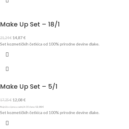
Make Up Set – 18/1
14,87
€
21,24
€
Set kozmetičkih četkica od 100% prirodne devine dlake.
Make Up Set – 5/1
12,08
€
17,25
€
Najniža cijena u zadnjih 30 dana:
12,08
€
Set kozmetičkih četkica od 100% prirodne devine dlake.