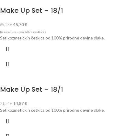
Make Up Set – 18/1
45,70
€
65,28
€
Najniža cijena u zadnjih 30 dana:
45,70
€
Set kozmetičkih četkica od 100% prirodne devine dlake.
Make Up Set – 18/1
14,87
€
21,24
€
Set kozmetičkih četkica od 100% prirodne devine dlake.