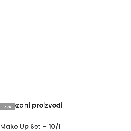
Povezani proizvodi
-30%
-30%
-30%
-30%
-30%
-30%
Make Up Set – 10/1