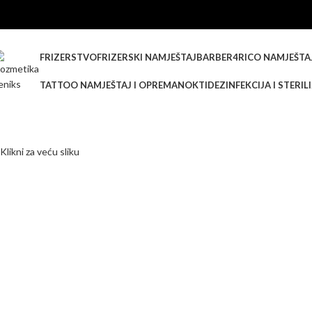
-20%
FRIZERSTVO
FRIZERSKI NAMJEŠTAJ
BARBER
4RICO NAMJEŠTA
TATTOO NAMJEŠTAJ I OPREMA
NOKTI
DEZINFEKCIJA I STERIL
Klikni za veću sliku