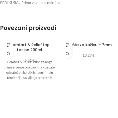
PEDIKURA
,
Pribor za rad na noktima
Povezani proizvodi
Comfort & Relief Leg
Kliješta za kožicu – 7mm
Losion 200ml
13,27
€
5,31
€
Comfort & Relief Lotion za noge
namijenjen je pojedincima koji pate
od natečenih, teških nogu i imaju
tendenciju razvijanja proširenih
krvnih žila. Proizvod se bori s
problemom umornih nogu,
pružajući osjećaj opuštenosti i
dobrobiti zbog poboljšanja
cirkulacije krvi. Zahvaljujući
sadržanom mentolu, losion nježno i
ugodno hladi noge, dok njegov