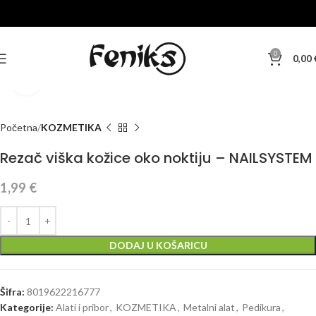
0
0,00
Klikni za veću sliku
Početna
KOZMETIKA
Rezač viška kožice oko noktiju – NAILSYSTEM
1,99
€
DODAJ U KOŠARICU
Šifra:
8019622216777
Kategorije:
Alati i pribor
,
KOZMETIKA
,
Metalni alat
,
Pedikura
,