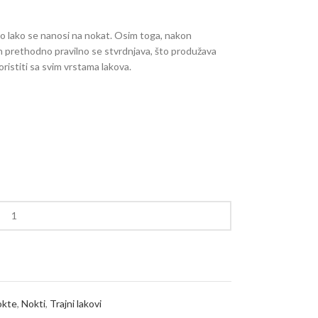
rlo lako se nanosi na nokat. Osim toga, nakon
n prethodno pravilno se stvrdnjava, što produžava
istiti sa svim vrstama lakova.
okte
,
Nokti
,
Trajni lakovi