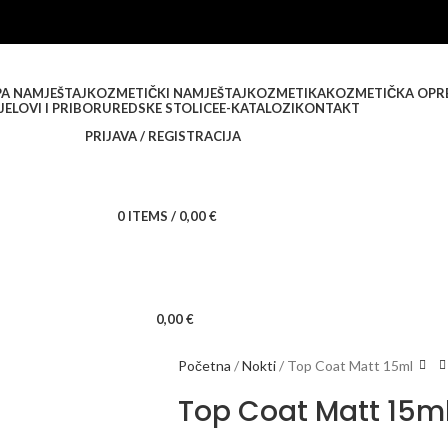
PA NAMJEŠTAJ
KOZMETIČKI NAMJEŠTAJ
KOZMETIKA
KOZMETIČKA OPR
JELOVI I PRIBOR
UREDSKE STOLICE
E-KATALOZI
KONTAKT
PRIJAVA / REGISTRACIJA
0
ITEMS
/
0,00
€
0,00
€
Početna
Nokti
Top Coat Matt 15ml
Top Coat Matt 15m