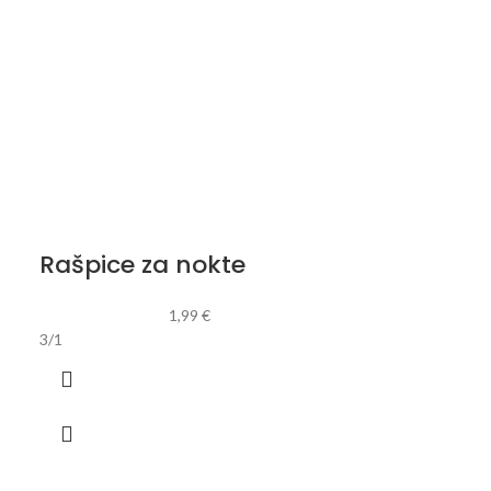
Rašpice za nokte
1,99
€
3/1