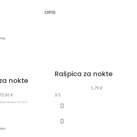
OPIS
ima.
Rašpica za nokte
za nokte
1,79
€
72,65
€
3/1
adnjih 30 dana:
172,65
€
2mm