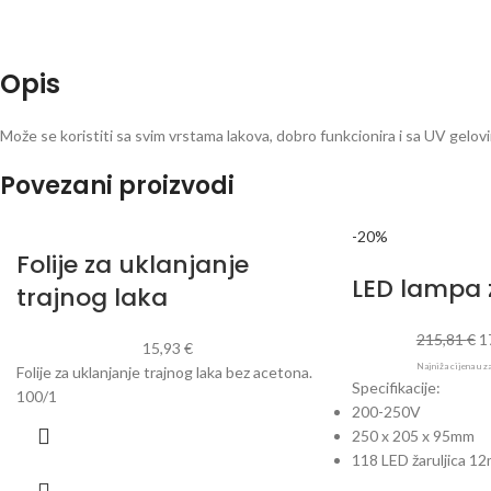
Opis
Može se koristiti sa svim vrstama lakova, dobro funkcionira i sa UV gelov
Povezani proizvodi
-20%
Folije za uklanjanje
LED lampa 
trajnog laka
215,81
€
1
15,93
€
Najniža cijena u z
Folije za uklanjanje trajnog laka bez acetona.
Specifikacije:
100/1
200-250V
250 x 205 x 95mm
118 LED žaruljica 1