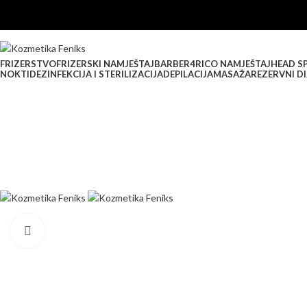
FRIZERSTVO
FRIZERSKI NAMJEŠTAJ
BARBER
4RICO NAMJEŠTAJ
HEAD S
NOKTI
DEZINFEKCIJA I STERILIZACIJA
DEPILACIJA
MASAŽA
REZERVNI DI
Klikni za veću sliku