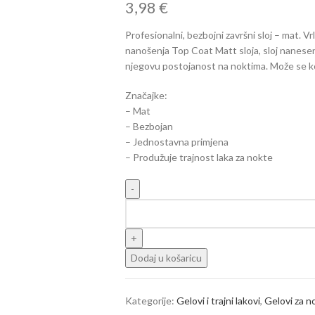
3,98
€
Profesionalni, bezbojni završni sloj – mat. V
nanošenja Top Coat Matt sloja, sloj nanese
njegovu postojanost na noktima. Može se kor
Značajke:
– Mat
– Bezbojan
– Jednostavna primjena
– Produžuje trajnost laka za nokte
Dodaj u košaricu
Kategorije:
Gelovi i trajni lakovi
,
Gelovi za n