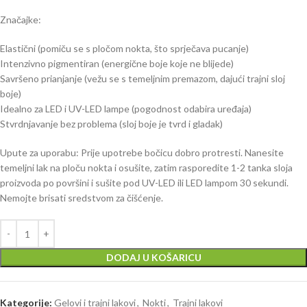
Značajke:
Elastični (pomiču se s pločom nokta, što sprječava pucanje)
Intenzivno pigmentiran (energične boje koje ne blijede)
Savršeno prianjanje (vežu se s temeljnim premazom, dajući trajni sloj
boje)
Idealno za LED i UV-LED lampe (pogodnost odabira uređaja)
Stvrdnjavanje bez problema (sloj boje je tvrd i gladak)
Upute za uporabu: Prije upotrebe bočicu dobro protresti. Nanesite
temeljni lak na ploču nokta i osušite, zatim rasporedite 1-2 tanka sloja
proizvoda po površini i sušite pod UV-LED ili LED lampom 30 sekundi.
Nemojte brisati sredstvom za čišćenje.
DODAJ U KOŠARICU
Kategorije:
Gelovi i trajni lakovi
,
Nokti
,
Trajni lakovi