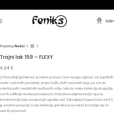
0
0,00
Klikni za veću sliku
Početna
Nokti
Trajni lak 159 – FLEXY
6,64
€
U Flexy liniji gel lakova za nokte pronaći ćete mnoge nijanse: od suptilnih
nude i smirenih pastelnih, preko ludih, živih neonskih boja, pa sve do
svjetlucavih i neobičnih mačkastih očiju. Iako je svaka kolekcija drugačija,
sve ih odlikuje visoka postojanost, intenzivna pigmentacija i gusta
konzistencija koja omogućuje ugodan rad. Zahvaljujući kapacitetu od 4,5
g, možete povećati svoju kolekciju gel lakova za nokte bez brige da će
vam ih ponestati