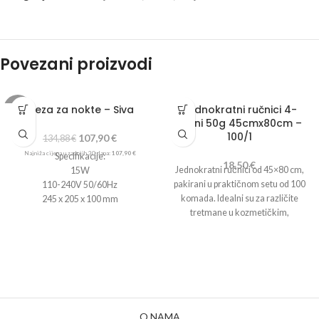
Povezani proizvodi
Freza za nokte – Siva
Jednokratni ručnici 4-
-20%
slojni 50g 45cmx80cm –
100/1
107,90
€
134,88
€
Najniža cijena u zadnjih 30 dana:
107,90
€
Specifikacije:
18,50
€
Jednokratni ručnici od 45×80 cm,
15W
pakirani u praktičnom setu od 100
110-240V 50/60Hz
komada. Idealni su za različite
245 x 205 x 100 mm
tretmane u kozmetičkim,
Uključuje:
frizerskim , pedikerskim i
Stroj za brušenje s napajanjem
medicinskim salonima, pružajući
Glava
visoku higijenu i udobnost.
Silikonska baza
Set od 6 dijamantskih brusilica sa 6
krajnjih kapaka
Pedalica za upravljanje
O NAMA