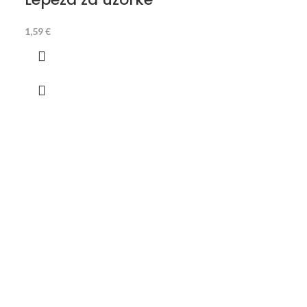
1,59
€
1,33
€