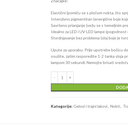
Značajke:
Elastični (pomiču se s pločom nokta, što sp
Intenzivno pigmentiran (energične boje koje
Savršeno prianjanje (vežu se s temeljnim prem
Idealno za LED i UV-LED lampe (pogodnost 
Stvrdnjavanje bez problema (sloj boje je tvrd
Upute za uporabu: Prije upotrebe bočicu dob
osušite, zatim rasporedite 1-2 tanka sloja p
lampom 30 sekundi. Nemojte brisati sredstv
DODA
Kategorije:
Gelovi i trajni lakovi
,
Nokti
,
Tra