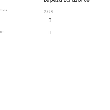
3,98
€
172,65
€
2mm