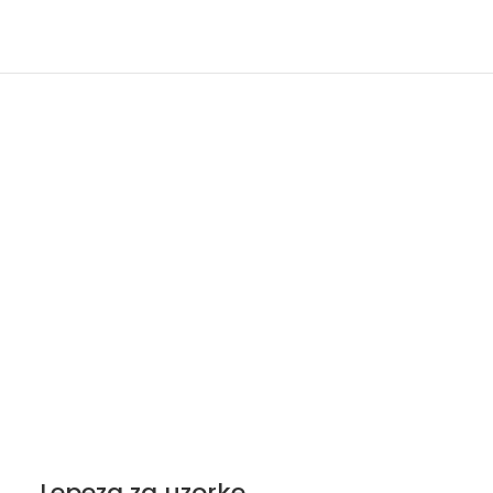
Lepeza za uzorke
Polirni bl