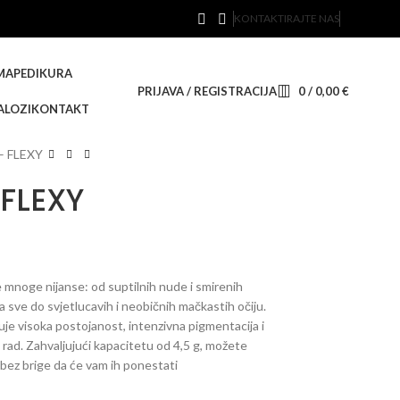
KONTAKTIRAJTE NAS
MA
PEDIKURA
PRIJAVA / REGISTRACIJA
0
/
0,00
€
ALOZI
KONTAKT
 – FLEXY
 FLEXY
te mnoge nijanse: od suptilnih nude i smirenih
pa sve do svjetlucavih i neobičnih mačkastih očiju.
ikuje visoka postojanost, intenzivna pigmentacija i
rad. Zahvaljujući kapacitetu od 4,5 g, možete
 bez brige da će vam ih ponestati