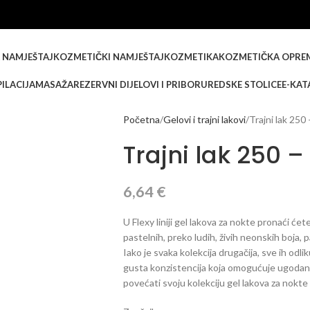
 NAMJEŠTAJ
KOZMETIČKI NAMJEŠTAJ
KOZMETIKA
KOZMETIČKA OPRE
ILACIJA
MASAŽA
REZERVNI DIJELOVI I PRIBOR
UREDSKE STOLICE
E-KAT
Početna
Gelovi i trajni lakovi
Trajni lak 250
Trajni lak 250 –
6,64
€
U Flexy liniji gel lakova za nokte pronaći će
pastelnih, preko ludih, živih neonskih boja, 
Iako je svaka kolekcija drugačija, sve ih odl
gusta konzistencija koja omogućuje ugodan 
povećati svoju kolekciju gel lakova za nokte