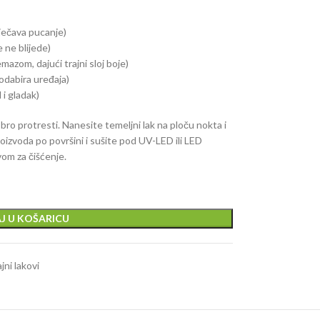
rječava pucanje)
 ne blijede)
azom, dajući trajni sloj boje)
odabira uređaja)
 i gladak)
ro protresti. Nanesite temeljni lak na ploču nokta i
roizvoda po površini i sušite pod UV-LED ili LED
om za čišćenje.
J U KOŠARICU
jni lakovi