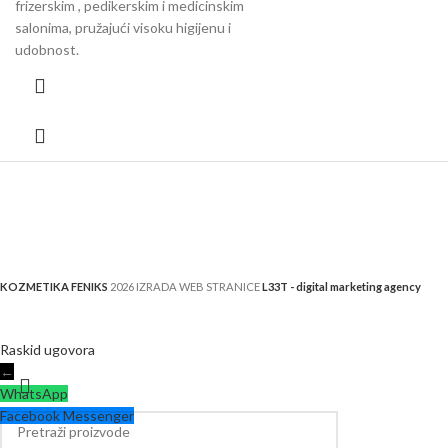
frizerskim , pedikerskim i medicinskim
salonima, pružajući visoku higijenu i
udobnost.
KOZMETIKA FENIKS
2026 IZRADA WEB STRANICE
L33T - digital marketing agency
Raskid ugovora
←
WhatsApp
Facebook Messenger