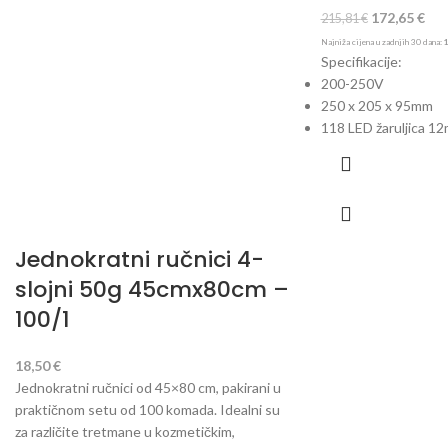
172,65
€
215,81
€
Najniža cijena u zadnjih 30 dana:
Specifikacije:
200-250V
250 x 205 x 95mm
118 LED žaruljica 1
Jednokratni ručnici 4-
slojni 50g 45cmx80cm –
100/1
18,50
€
Jednokratni ručnici od 45×80 cm, pakirani u
praktičnom setu od 100 komada. Idealni su
za različite tretmane u kozmetičkim,