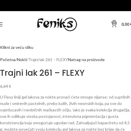
0
0,00
Klikni za veću sliku
Početna
Nokti
Trajni lak 261 – FLEXY
Natrag na proizvode
Trajni lak 261 – FLEXY
6,64
€
U Flexy liniji gel lakova za nokte pronaći ćete mnoge nijanse: od suptilnih
nude i smirenih pastelnih, preko ludih, živih neonskih boja, pa sve do
svjetlucavih i neobičnih mačkastih očiju. Iako je svaka kolekcija drugačija,
sve ih odlikuje visoka postojanost, intenzivna pigmentacija i gusta
konzistencija koja omogućuje ugodan rad. Zahvaljujući kapacitetu od 4,5
g, možete povećati svoju kolekciju gel lakova za nokte bez brige da će