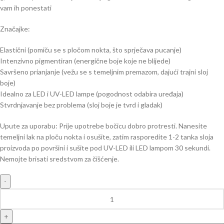
vam ih ponestati
Značajke:
Elastični (pomiču se s pločom nokta, što sprječava pucanje)
Intenzivno pigmentiran (energične boje koje ne blijede)
Savršeno prianjanje (vežu se s temeljnim premazom, dajući trajni sloj
boje)
Idealno za LED i UV-LED lampe (pogodnost odabira uređaja)
Stvrdnjavanje bez problema (sloj boje je tvrd i gladak)
Upute za uporabu: Prije upotrebe bočicu dobro protresti. Nanesite
temeljni lak na ploču nokta i osušite, zatim rasporedite 1-2 tanka sloja
proizvoda po površini i sušite pod UV-LED ili LED lampom 30 sekundi.
Nemojte brisati sredstvom za čišćenje.