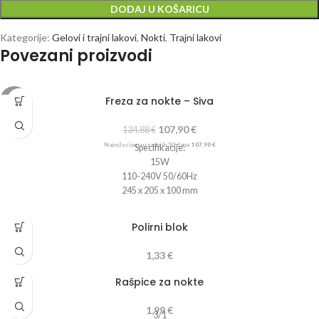
DODAJ U KOŠARICU
Kategorije:
Gelovi i trajni lakovi
,
Nokti
,
Trajni lakovi
Povezani proizvodi
Freza za nokte – Siva
-20%
107,90
€
134,88
€
Najniža cijena u zadnjih 30 dana:
107,90
€
Specifikacije:
15W
110-240V 50/60Hz
245 x 205 x 100 mm
Uključuje:
Stroj za brušenje s napajanjem
Polirni blok
Glava
Silikonska baza
1,33
€
Set od 6 dijamantskih brusilica sa 6 krajnjih kapaka
Pedalica za upravljanje
Rašpice za nokte
1,99
€
3/1