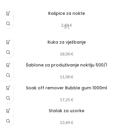
Rašpice za nokte
2,49
€
3/1
Ruka za vježbanje
18,00
€
Šablone za produživanje noktiju 500/1
11,00
€
Soak off remover Bubble gum 1000ml
17,25
€
Stalak za uzorke
13,49
€