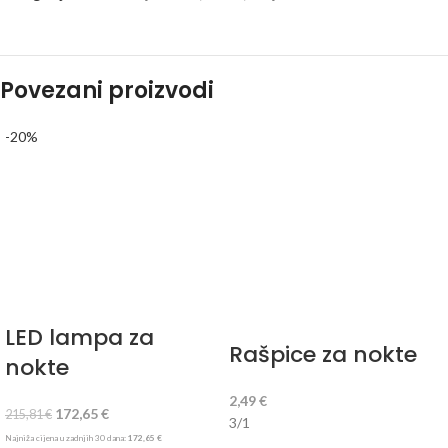
Povezani proizvodi
-20%
LED lampa za
Rašpice za nokte
nokte
2,49
€
172,65
€
215,81
€
3/1
Najniža cijena u zadnjih 30 dana:
172,65
€