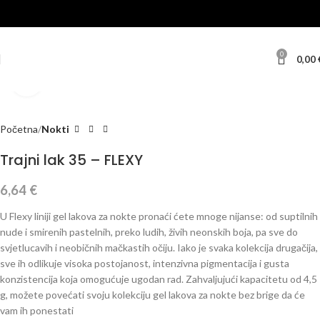
0
0,00
Klikni za veću sliku
Početna
Nokti
Trajni lak 35 – FLEXY
6,64
€
U Flexy liniji gel lakova za nokte pronaći ćete mnoge nijanse: od suptilnih
nude i smirenih pastelnih, preko ludih, živih neonskih boja, pa sve do
svjetlucavih i neobičnih mačkastih očiju. Iako je svaka kolekcija drugačija,
sve ih odlikuje visoka postojanost, intenzivna pigmentacija i gusta
konzistencija koja omogućuje ugodan rad. Zahvaljujući kapacitetu od 4,5
g, možete povećati svoju kolekciju gel lakova za nokte bez brige da će
vam ih ponestati