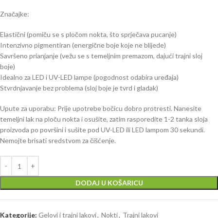
Značajke:
Elastični (pomiču se s pločom nokta, što sprječava pucanje)
Intenzivno pigmentiran (energične boje koje ne blijede)
Savršeno prianjanje (vežu se s temeljnim premazom, dajući trajni sloj
boje)
Idealno za LED i UV-LED lampe (pogodnost odabira uređaja)
Stvrdnjavanje bez problema (sloj boje je tvrd i gladak)
Upute za uporabu: Prije upotrebe bočicu dobro protresti. Nanesite
temeljni lak na ploču nokta i osušite, zatim rasporedite 1-2 tanka sloja
proizvoda po površini i sušite pod UV-LED ili LED lampom 30 sekundi.
Nemojte brisati sredstvom za čišćenje.
DODAJ U KOŠARICU
Kategorije:
Gelovi i trajni lakovi
,
Nokti
,
Trajni lakovi