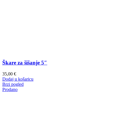
Škare za šišanje 5″
35,00
€
Dodaj u košaricu
Brzi pogled
Prodano