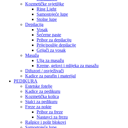
Kozmetičke svjetiljke
Ring Light
Samostojeće lupe
Stolne lupe
Depilacija
Vosak
Šećerne paste
Pribor za depilaciju
Prije/poslije depilacije
Grijači za vosak
Masaža
Ulja za masažu
Kreme, gelovi i mlijeka za masažu
Difuzori / osvježivači
Kadice za parafin i materijal
PEDIKURA
Estetske fotelje
Kadice za pedikuru
Kozmetička kolica
Stalci za pedikuru
Freze za nokte
Pribor za freze
Nastavci za frezu
Rašpice i polir blokovi
Samostojeće lupe