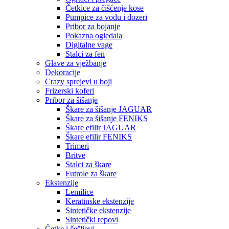
Četkice za čišćenje kose
Pumpice za vodu i dozeri
Pribor za bojanje
Pokazna ogledala
Digitalne vage
Stalci za fen
Glave za vježbanje
Dekoracije
Crazy sprejevi u boji
Frizerski koferi
Pribor za šišanje
Škare za šišanje JAGUAR
Škare za šišanje FENIKS
Škare efilir JAGUAR
Škare efilir FENIKS
Trimeri
Britve
Stalci za škare
Futrole za škare
Ekstenzije
Lemilice
Keratinske ekstenzije
Sintetičke ekstenzije
Sintetički repovi
Četke i češljevi