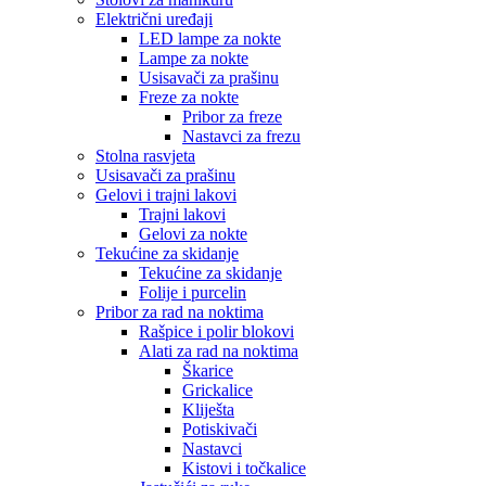
Električni uređaji
LED lampe za nokte
Lampe za nokte
Usisavači za prašinu
Freze za nokte
Pribor za freze
Nastavci za frezu
Stolna rasvjeta
Usisavači za prašinu
Gelovi i trajni lakovi
Trajni lakovi
Gelovi za nokte
Tekućine za skidanje
Tekućine za skidanje
Folije i purcelin
Pribor za rad na noktima
Rašpice i polir blokovi
Alati za rad na noktima
Škarice
Grickalice
Kliješta
Potiskivači
Nastavci
Kistovi i točkalice