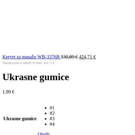
Krevet za masažu WB-3376B
530,89
€
424,71
€
Najniža cijena u zadnjih 30 dana:
424,71
€
Ukrasne gumice
1,99
€
#1
#2
Ukrasne gumice
#3
#4
Obriši