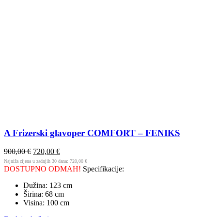
A Frizerski glavoper COMFORT – FENIKS
900,00
€
720,00
€
Najniža cijena u zadnjih 30 dana:
720,00
€
DOSTUPNO ODMAH!
Specifikacije:
Dužina: 123 cm
Širina: 68 cm
Visina: 100 cm