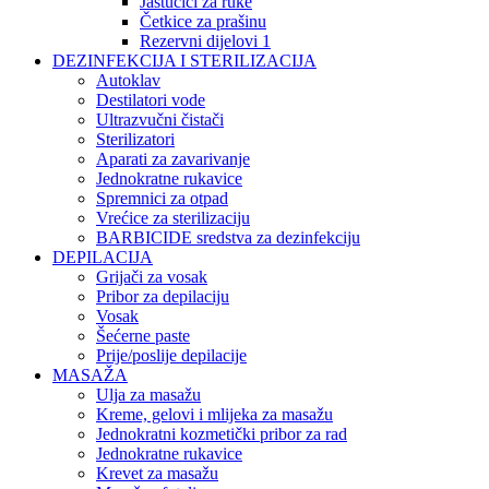
Jastučići za ruke
Četkice za prašinu
Rezervni dijelovi 1
DEZINFEKCIJA I STERILIZACIJA
Autoklav
Destilatori vode
Ultrazvučni čistači
Sterilizatori
Aparati za zavarivanje
Jednokratne rukavice
Spremnici za otpad
Vrećice za sterilizaciju
BARBICIDE sredstva za dezinfekciju
DEPILACIJA
Grijači za vosak
Pribor za depilaciju
Vosak
Šećerne paste
Prije/poslije depilacije
MASAŽA
Ulja za masažu
Kreme, gelovi i mlijeka za masažu
Jednokratni kozmetički pribor za rad
Jednokratne rukavice
Krevet za masažu