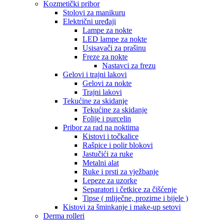
Kozmetički pribor
Stolovi za manikuru
Električni uređaji
Lampe za nokte
LED lampe za nokte
Usisavači za prašinu
Freze za nokte
Nastavci za frezu
Gelovi i trajni lakovi
Gelovi za nokte
Trajni lakovi
Tekućine za skidanje
Tekućine za skidanje
Folije i purcelin
Pribor za rad na noktima
Kistovi i točkalice
Rašpice i polir blokovi
Jastučići za ruke
Metalni alat
Ruke i prsti za vježbanje
Lepeze za uzorke
Separatori i četkice za čišćenje
Tipse ( mliječne, prozirne i bijele )
Kistovi za šminkanje i make-up setovi
Derma rolleri