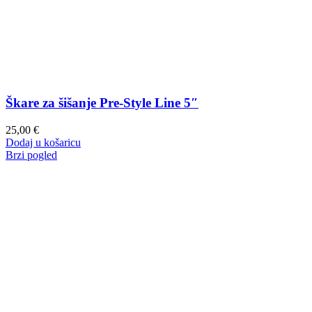
Škare za šišanje Pre-Style Line 5″
25,00
€
Dodaj u košaricu
Brzi pogled