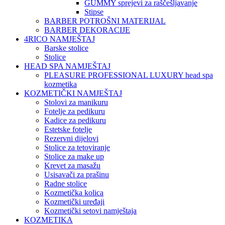
GUMMY sprejevi za raščešljavanje
Stipse
BARBER POTROŠNI MATERIJAL
BARBER DEKORACIJE
4RICO NAMJEŠTAJ
Barske stolice
Stolice
HEAD SPA NAMJEŠTAJ
PLEASURE PROFESSIONAL LUXURY head spa
kozmetika
KOZMETIČKI NAMJEŠTAJ
Stolovi za manikuru
Fotelje za pedikuru
Kadice za pedikuru
Estetske fotelje
Rezervni dijelovi
Stolice za tetoviranje
Stolice za make up
Krevet za masažu
Usisavači za prašinu
Radne stolice
Kozmetička kolica
Kozmetički uređaji
Kozmetički setovi namještaja
KOZMETIKA