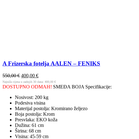
A Frizerska fotelja AALEN – FENIKS
550,00
€
400,00
€
Najniža cijena u zadnjih 30 dana:
400,00
€
DOSTUPNO ODMAH!
SMEĐA BOJA Specifikacije:
Nosivost: 200 kg
Podesiva visina
Materijal postolja: Kromirano željezo
Boja postolja: Krom
Presvlaka: EKO koža
Dužina: 61 cm
Širina: 68 cm
Visina: 45-59 cm