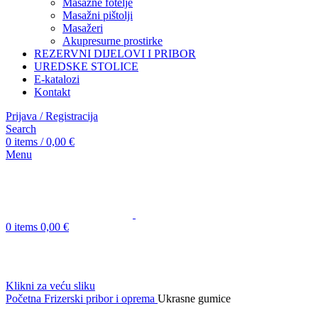
Masažne fotelje
Masažni pištolji
Masažeri
Akupresurne prostirke
REZERVNI DIJELOVI I PRIBOR
UREDSKE STOLICE
E-katalozi
Kontakt
Prijava / Registracija
Search
0
items
/
0,00
€
Menu
0
items
0,00
€
Klikni za veću sliku
Početna
Frizerski pribor i oprema
Ukrasne gumice