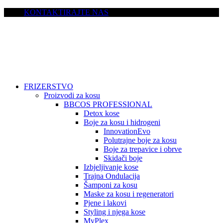
KONTAKTIRAJTE NAS
FRIZERSTVO
Proizvodi za kosu
BBCOS PROFESSIONAL
Detox kose
Boje za kosu i hidrogeni
InnovationEvo
Polutrajne boje za kosu
Boje za trepavice i obrve
Skidači boje
Izbjeljivanje kose
Trajna Ondulacija
Šamponi za kosu
Maske za kosu i regeneratori
Pjene i lakovi
Styling i njega kose
MyPlex