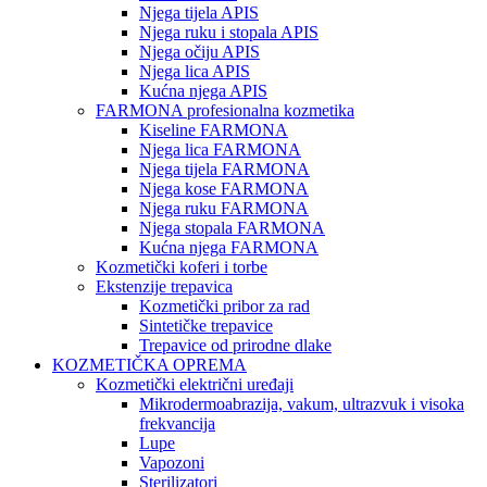
Njega tijela APIS
Njega ruku i stopala APIS
Njega očiju APIS
Njega lica APIS
Kućna njega APIS
FARMONA profesionalna kozmetika
Kiseline FARMONA
Njega lica FARMONA
Njega tijela FARMONA
Njega kose FARMONA
Njega ruku FARMONA
Njega stopala FARMONA
Kućna njega FARMONA
Kozmetički koferi i torbe
Ekstenzije trepavica
Kozmetički pribor za rad
Sintetičke trepavice
Trepavice od prirodne dlake
KOZMETIČKA OPREMA
Kozmetički električni uređaji
Mikrodermoabrazija, vakum, ultrazvuk i visoka
frekvancija
Lupe
Vapozoni
Sterilizatori