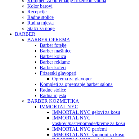
Kompleti za opremanje frizerskih salona
Kolor barovi
Recepcije
Radne stolice
Radna mjesta
Stalci za noge
BARBER
BARBER OPREMA
Barber fotelje
Barber mašinice
Barber kolica
Barber reklame
Barber koferi
Frizerski glavoperi
Oprema za glavoper
Kompleti za opremanje barber salona
Radne stolice
Radna mjesta
BARBER KOZMETIKA
IMMORTAL NYC
IMMORTAL NYC gelovi za kosu
IMMORTAL NYC
voskovi/paste/pomade/kreme za kosu
IMMORTAL NYC parfemi
IMMORTAL NYC šamponi za kosu