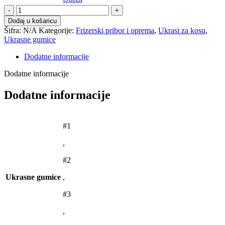
Ukrasne
gumice
Dodaj u košaricu
količina
Šifra:
N/A
Kategorije:
Frizerski pribor i oprema
,
Ukrasi za kosu
,
Ukrasne gumice
Dodatne informacije
Dodatne informacije
Dodatne informacije
#1
,
#2
Ukrasne gumice
,
#3
,