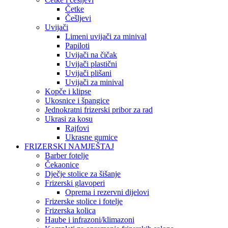
Četke
Češljevi
Uvijači
Limeni uvijači za minival
Papiloti
Uvijači na čičak
Uvijači plastični
Uvijači plišani
Uvijači za minival
Kopče i klipse
Ukosnice i špangice
Jednokratni frizerski pribor za rad
Ukrasi za kosu
Rajfovi
Ukrasne gumice
FRIZERSKI NAMJEŠTAJ
Barber fotelje
Čekaonice
Dječje stolice za šišanje
Frizerski glavoperi
Oprema i rezervni dijelovi
Frizerske stolice i fotelje
Frizerska kolica
Haube i infrazoni/klimazoni