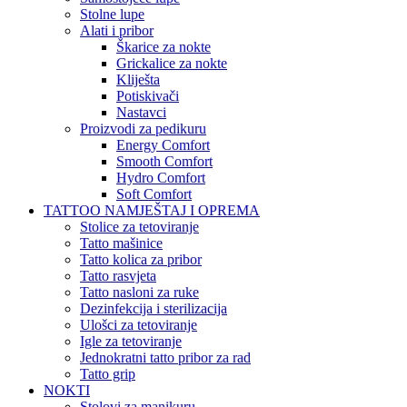
Stolne lupe
Alati i pribor
Škarice za nokte
Grickalice za nokte
Kliješta
Potiskivači
Nastavci
Proizvodi za pedikuru
Energy Comfort
Smooth Comfort
Hydro Comfort
Soft Comfort
TATTOO NAMJEŠTAJ I OPREMA
Stolice za tetoviranje
Tatto mašinice
Tatto kolica za pribor
Tatto rasvjeta
Tatto nasloni za ruke
Dezinfekcija i sterilizacija
Ulošci za tetoviranje
Igle za tetoviranje
Jednokratni tatto pribor za rad
Tatto grip
NOKTI
Stolovi za manikuru