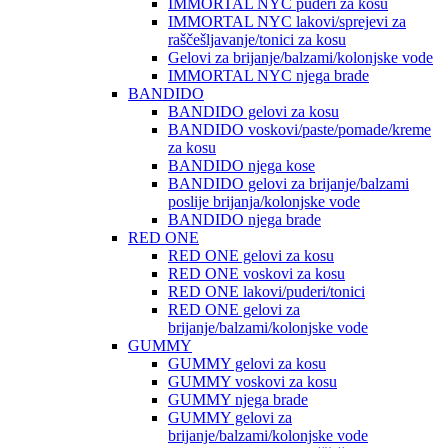
IMMORTAL NYC puderi za kosu
IMMORTAL NYC lakovi/sprejevi za
raščešljavanje/tonici za kosu
Gelovi za brijanje/balzami/kolonjske vode
IMMORTAL NYC njega brade
BANDIDO
BANDIDO gelovi za kosu
BANDIDO voskovi/paste/pomade/kreme
za kosu
BANDIDO njega kose
BANDIDO gelovi za brijanje/balzami
poslije brijanja/kolonjske vode
BANDIDO njega brade
RED ONE
RED ONE gelovi za kosu
RED ONE voskovi za kosu
RED ONE lakovi/puderi/tonici
RED ONE gelovi za
brijanje/balzami/kolonjske vode
GUMMY
GUMMY gelovi za kosu
GUMMY voskovi za kosu
GUMMY njega brade
GUMMY gelovi za
brijanje/balzami/kolonjske vode