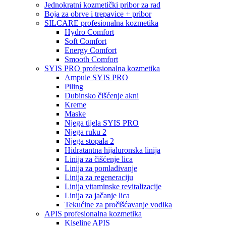
Jednokratni kozmetički pribor za rad
Boja za obrve i trepavice + pribor
SILCARE profesionalna kozmetika
Hydro Comfort
Soft Comfort
Energy Comfort
Smooth Comfort
SYIS PRO profesionalna kozmetika
Ampule SYIS PRO
Piling
Dubinsko čišćenje akni
Kreme
Maske
Njega tijela SYIS PRO
Njega ruku 2
Njega stopala 2
Hidratantna hijaluronska linija
Linija za čišćenje lica
Linija za pomlađivanje
Linija za regeneraciju
Linija vitaminske revitalizacije
Linija za jačanje lica
Tekućine za pročišćavanje vodika
APIS profesionalna kozmetika
Kiseline APIS