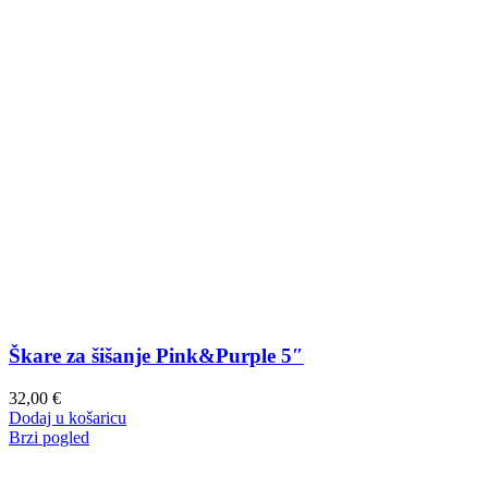
Škare za šišanje Pink&Purple 5″
32,00
€
Dodaj u košaricu
Brzi pogled