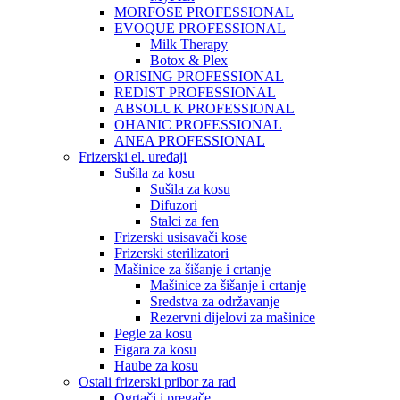
MORFOSE PROFESSIONAL
EVOQUE PROFESSIONAL
Milk Therapy
Botox & Plex
ORISING PROFESSIONAL
REDIST PROFESSIONAL
ABSOLUK PROFESSIONAL
OHANIC PROFESSIONAL
ANEA PROFESSIONAL
Frizerski el. uređaji
Sušila za kosu
Sušila za kosu
Difuzori
Stalci za fen
Frizerski usisavači kose
Frizerski sterilizatori
Mašinice za šišanje i crtanje
Mašinice za šišanje i crtanje
Sredstva za održavanje
Rezervni dijelovi za mašinice
Pegle za kosu
Figara za kosu
Haube za kosu
Ostali frizerski pribor za rad
Ogrtači i pregače