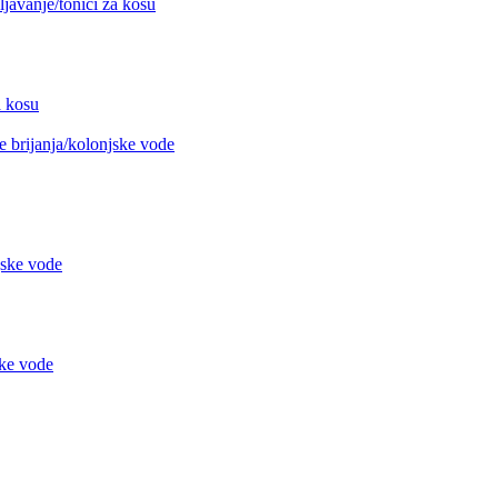
avanje/tonici za kosu
 kosu
 brijanja/kolonjske vode
jske vode
ke vode