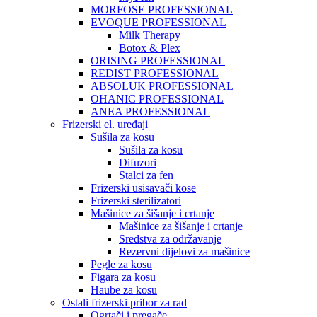
MORFOSE PROFESSIONAL
EVOQUE PROFESSIONAL
Milk Therapy
Botox & Plex
ORISING PROFESSIONAL
REDIST PROFESSIONAL
ABSOLUK PROFESSIONAL
OHANIC PROFESSIONAL
ANEA PROFESSIONAL
Frizerski el. uređaji
Sušila za kosu
Sušila za kosu
Difuzori
Stalci za fen
Frizerski usisavači kose
Frizerski sterilizatori
Mašinice za šišanje i crtanje
Mašinice za šišanje i crtanje
Sredstva za održavanje
Rezervni dijelovi za mašinice
Pegle za kosu
Figara za kosu
Haube za kosu
Ostali frizerski pribor za rad
Ogrtači i pregače