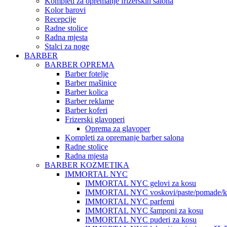
Kompleti za opremanje frizerskih salona
Kolor barovi
Recepcije
Radne stolice
Radna mjesta
Stalci za noge
BARBER
BARBER OPREMA
Barber fotelje
Barber mašinice
Barber kolica
Barber reklame
Barber koferi
Frizerski glavoperi
Oprema za glavoper
Kompleti za opremanje barber salona
Radne stolice
Radna mjesta
BARBER KOZMETIKA
IMMORTAL NYC
IMMORTAL NYC gelovi za kosu
IMMORTAL NYC voskovi/paste/pomade/kr
IMMORTAL NYC parfemi
IMMORTAL NYC šamponi za kosu
IMMORTAL NYC puderi za kosu