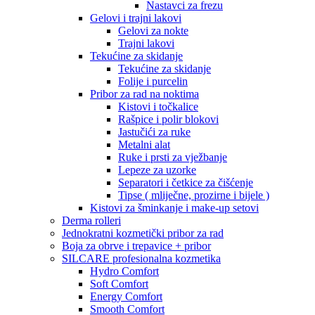
Nastavci za frezu
Gelovi i trajni lakovi
Gelovi za nokte
Trajni lakovi
Tekućine za skidanje
Tekućine za skidanje
Folije i purcelin
Pribor za rad na noktima
Kistovi i točkalice
Rašpice i polir blokovi
Jastučići za ruke
Metalni alat
Ruke i prsti za vježbanje
Lepeze za uzorke
Separatori i četkice za čišćenje
Tipse ( mliječne, prozirne i bijele )
Kistovi za šminkanje i make-up setovi
Derma rolleri
Jednokratni kozmetički pribor za rad
Boja za obrve i trepavice + pribor
SILCARE profesionalna kozmetika
Hydro Comfort
Soft Comfort
Energy Comfort
Smooth Comfort