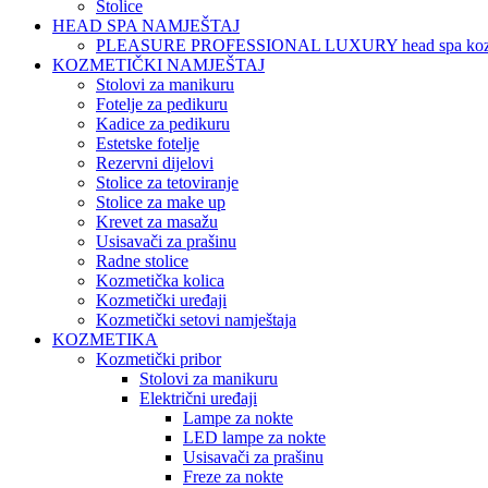
Stolice
HEAD SPA NAMJEŠTAJ
PLEASURE PROFESSIONAL LUXURY head spa koz
KOZMETIČKI NAMJEŠTAJ
Stolovi za manikuru
Fotelje za pedikuru
Kadice za pedikuru
Estetske fotelje
Rezervni dijelovi
Stolice za tetoviranje
Stolice za make up
Krevet za masažu
Usisavači za prašinu
Radne stolice
Kozmetička kolica
Kozmetički uređaji
Kozmetički setovi namještaja
KOZMETIKA
Kozmetički pribor
Stolovi za manikuru
Električni uređaji
Lampe za nokte
LED lampe za nokte
Usisavači za prašinu
Freze za nokte