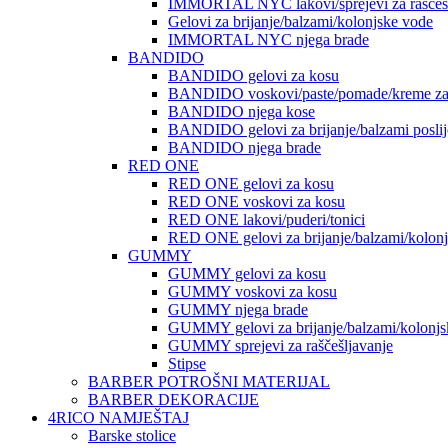
IMMORTAL NYC lakovi/sprejevi za raščešlj
Gelovi za brijanje/balzami/kolonjske vode
IMMORTAL NYC njega brade
BANDIDO
BANDIDO gelovi za kosu
BANDIDO voskovi/paste/pomade/kreme za
BANDIDO njega kose
BANDIDO gelovi za brijanje/balzami poslije
BANDIDO njega brade
RED ONE
RED ONE gelovi za kosu
RED ONE voskovi za kosu
RED ONE lakovi/puderi/tonici
RED ONE gelovi za brijanje/balzami/kolon
GUMMY
GUMMY gelovi za kosu
GUMMY voskovi za kosu
GUMMY njega brade
GUMMY gelovi za brijanje/balzami/kolonjs
GUMMY sprejevi za raščešljavanje
Stipse
BARBER POTROŠNI MATERIJAL
BARBER DEKORACIJE
4RICO NAMJEŠTAJ
Barske stolice