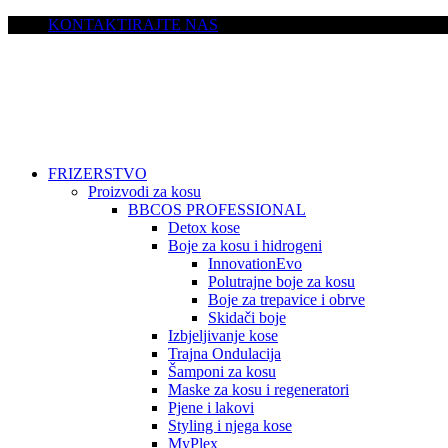
KONTAKTIRAJTE NAS
FRIZERSTVO
Proizvodi za kosu
BBCOS PROFESSIONAL
Detox kose
Boje za kosu i hidrogeni
InnovationEvo
Polutrajne boje za kosu
Boje za trepavice i obrve
Skidači boje
Izbjeljivanje kose
Trajna Ondulacija
Šamponi za kosu
Maske za kosu i regeneratori
Pjene i lakovi
Styling i njega kose
MyPlex