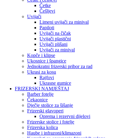
Četke
Češljevi
Uvijači
Limeni uvijači za minival
Papiloti
Uvijači na čičak
Uvijači plastični
Uvijači plišani
Uvijači za minival
Kopče i klipse
Ukosnice i špangice
Jednokratni frizerski pribor za rad
Ukrasi za kosu
Rajfovi
Ukrasne gumice
FRIZERSKI NAMJEŠTAJ
Barber fotelje
Čekaonice
Dječje stolice za šišanje
Frizerski glavoperi
Oprema i rezervni dijelovi
Frizerske stolice i fotelje
Frizerska kolica
Haube i infrazoni/klimazoni