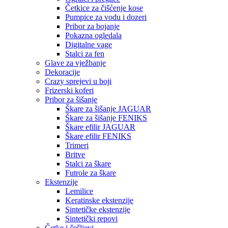
Četkice za čišćenje kose
Pumpice za vodu i dozeri
Pribor za bojanje
Pokazna ogledala
Digitalne vage
Stalci za fen
Glave za vježbanje
Dekoracije
Crazy sprejevi u boji
Frizerski koferi
Pribor za šišanje
Škare za šišanje JAGUAR
Škare za šišanje FENIKS
Škare efilir JAGUAR
Škare efilir FENIKS
Trimeri
Britve
Stalci za škare
Futrole za škare
Ekstenzije
Lemilice
Keratinske ekstenzije
Sintetičke ekstenzije
Sintetički repovi
Četke i češljevi