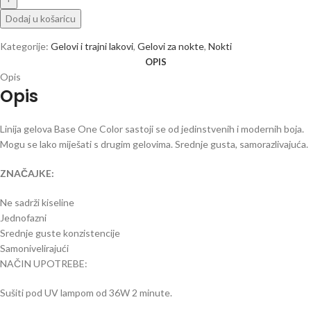
Dodaj u košaricu
Kategorije:
Gelovi i trajni lakovi
,
Gelovi za nokte
,
Nokti
OPIS
Opis
Opis
Linija gelova Base One Color sastoji se od jedinstvenih i modernih boja.
Mogu se lako miješati s drugim gelovima. Srednje gusta, samorazlivajuća.
ZNAČAJKE:
Ne sadrži kiseline
Jednofazni
Srednje guste konzistencije
Samonivelirajući
NAČIN UPOTREBE:
Sušiti pod UV lampom od 36W 2 minute.