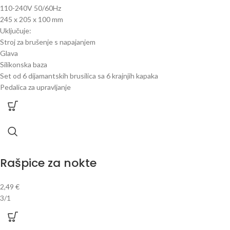
110-240V 50/60Hz
245 x 205 x 100 mm
Uključuje:
Stroj za brušenje s napajanjem
Glava
Silikonska baza
Set od 6 dijamantskih brusilica sa 6 krajnjih kapaka
Pedalica za upravljanje
Rašpice za nokte
2,49
€
3/1