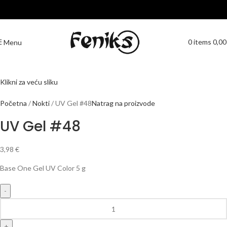
0
items
0,0
Menu
Klikni za veću sliku
Početna
Nokti
UV Gel #48
Natrag na proizvode
UV Gel #48
3,98
€
Base One Gel UV Color 5 g