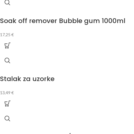
Soak off remover Bubble gum 1000ml
17,25
€
Stalak za uzorke
13,49
€