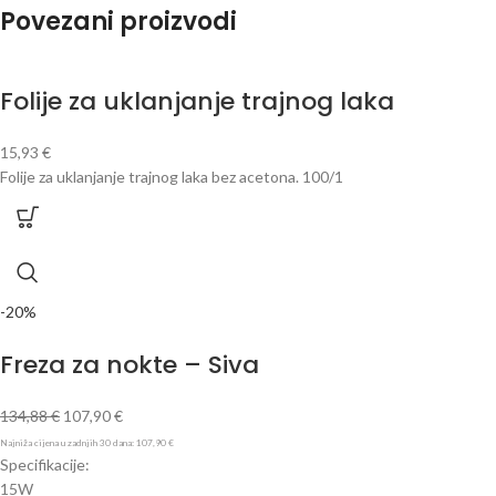
Povezani proizvodi
Folije za uklanjanje trajnog laka
15,93
€
Folije za uklanjanje trajnog laka bez acetona. 100/1
-20%
Freza za nokte – Siva
134,88
€
107,90
€
Najniža cijena u zadnjih 30 dana:
107,90
€
Specifikacije:
15W