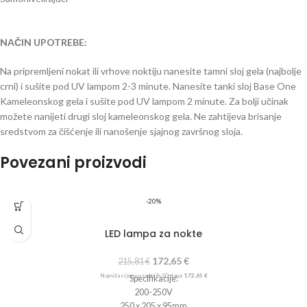
NAČIN UPOTREBE:
Na pripremljeni nokat ili vrhove noktiju nanesite tamni sloj gela (najbolje
crni) i sušite pod UV lampom 2-3 minute. Nanesite tanki sloj Base One
Kameleonskog gela i sušite pod UV lampom 2 minute. Za bolji učinak
možete nanijeti drugi sloj kameleonskog gela. Ne zahtijeva brisanje
sredstvom za čišćenje ili nanošenje sjajnog završnog sloja.
Povezani proizvodi
-20%
LED lampa za nokte
172,65
€
215,81
€
Najniža cijena u zadnjih 30 dana:
172,65
€
Specifikacije:
200-250V
250 x 205 x 95mm