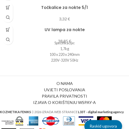
Točkalice za nokte 5/1
3,32
€
UV lampa za nokte
38,85
€
Specifikacije:
1,7kg
100 x 220 x 240mm
220V-320V 50Hz
Timer: 120sec
4 UV žarulje 9W
O NAMA
UVJETI POSLOVANJA
PRAVILA PRIVATNOSTI
IZJAVA O KORIŠTENJU WSPAY-A
KOZMETIKA FENIKS
2026 IZRADA WEB STRANICE
L33T - digital marketing agency
Raskid ugovora