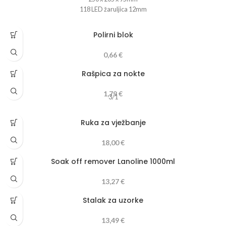
118 LED žaruljica 12mm
Polirni blok
0,66
€
Rašpica za nokte
1,79
€
3/1
Ruka za vježbanje
18,00
€
Soak off remover Lanoline 1000ml
13,27
€
Stalak za uzorke
13,49
€