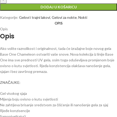
DODAJ U KOŠARICU
Kategorije:
Gelovi i trajni lakovi
,
Gelovi za nokte
,
Nokti
OPIS
Opis
Opis
Ako volite raznolikost i originalnost, tada će izražajne boje novog gela
Base One Chameleon ostvariti vaše snove.
Nova kolekcija iz linije Base
One ima sve prednosti UV gela, osim toga oduševljava promjenom boje
ovisno o kutu svjetlosti. Rjeđa konzistencija olakšava nanošenje gela,
sjajan i bez završnog premaza.
ZNAČAJKE:
Gel visokog sjaja
Mijenja boju ovisno o kutu svjetlosti
Ne zahtijeva brisanje sredstvom za čišćenje ili nanošenje gela za sjaj
Rjeđe konzisencije
Samonivelirajući