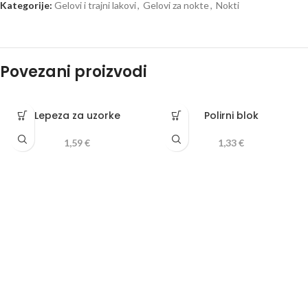
Kategorije:
Gelovi i trajni lakovi
,
Gelovi za nokte
,
Nokti
Povezani proizvodi
Lepeza za uzorke
Polirni blok
1,59
€
1,33
€