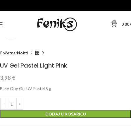
0
0,00
Klikni za veću sliku
Početna
Nokti
UV Gel Pastel Light Pink
3,98
€
Base One Gel UV Pastel 5 g
DODAJ U KOŠARICU