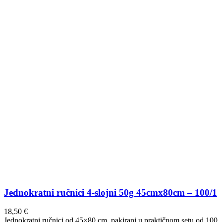
Jednokratni ručnici 4-slojni 50g 45cmx80cm – 100/1
18,50
€
Jednokratni ručnici od 45×80 cm, pakirani u praktičnom setu od 100