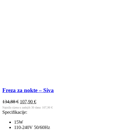
Freza za nokte – Siva
134,88
€
107,90
€
Najniža cijena u zadnjih 30 dana:
107,90
€
Specifikacije:
15W
110-240V 50/60Hz