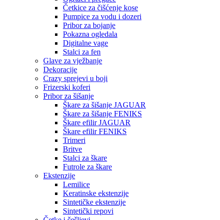
Četkice za čišćenje kose
Pumpice za vodu i dozeri
Pribor za bojanje
Pokazna ogledala
Digitalne vage
Stalci za fen
Glave za vježbanje
Dekoracije
Crazy sprejevi u boji
Frizerski koferi
Pribor za šišanje
Škare za šišanje JAGUAR
Škare za šišanje FENIKS
Škare efilir JAGUAR
Škare efilir FENIKS
Trimeri
Britve
Stalci za škare
Futrole za škare
Ekstenzije
Lemilice
Keratinske ekstenzije
Sintetičke ekstenzije
Sintetički repovi
Četke i češljevi