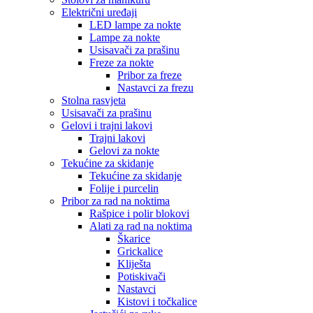
Električni uređaji
LED lampe za nokte
Lampe za nokte
Usisavači za prašinu
Freze za nokte
Pribor za freze
Nastavci za frezu
Stolna rasvjeta
Usisavači za prašinu
Gelovi i trajni lakovi
Trajni lakovi
Gelovi za nokte
Tekućine za skidanje
Tekućine za skidanje
Folije i purcelin
Pribor za rad na noktima
Rašpice i polir blokovi
Alati za rad na noktima
Škarice
Grickalice
Kliješta
Potiskivači
Nastavci
Kistovi i točkalice