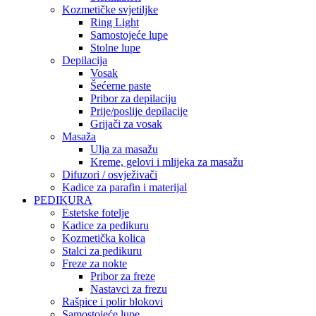
Kozmetičke svjetiljke
Ring Light
Samostojeće lupe
Stolne lupe
Depilacija
Vosak
Šećerne paste
Pribor za depilaciju
Prije/poslije depilacije
Grijači za vosak
Masaža
Ulja za masažu
Kreme, gelovi i mlijeka za masažu
Difuzori / osvježivači
Kadice za parafin i materijal
PEDIKURA
Estetske fotelje
Kadice za pedikuru
Kozmetička kolica
Stalci za pedikuru
Freze za nokte
Pribor za freze
Nastavci za frezu
Rašpice i polir blokovi
Samostojeće lupe