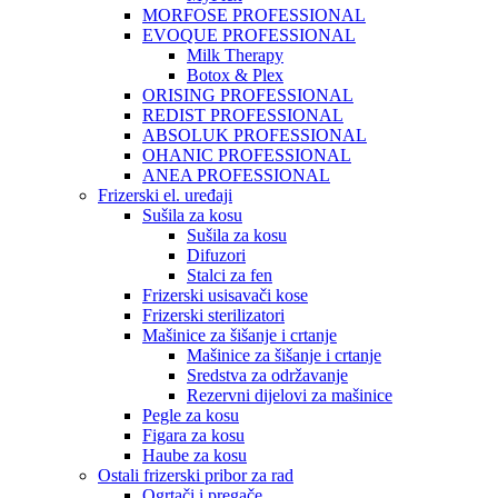
MORFOSE PROFESSIONAL
EVOQUE PROFESSIONAL
Milk Therapy
Botox & Plex
ORISING PROFESSIONAL
REDIST PROFESSIONAL
ABSOLUK PROFESSIONAL
OHANIC PROFESSIONAL
ANEA PROFESSIONAL
Frizerski el. uređaji
Sušila za kosu
Sušila za kosu
Difuzori
Stalci za fen
Frizerski usisavači kose
Frizerski sterilizatori
Mašinice za šišanje i crtanje
Mašinice za šišanje i crtanje
Sredstva za održavanje
Rezervni dijelovi za mašinice
Pegle za kosu
Figara za kosu
Haube za kosu
Ostali frizerski pribor za rad
Ogrtači i pregače