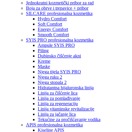
Jednokratni kozmetički pribor za rad
Boja za obrve i trepavice + pribor
SILCARE profesionalna kozmetika
Hydro Comfort
Soft Comfort
Energy Comfort
Smooth Comfort
SYIS PRO profesionalna kozmetika
Ampule SYIS PRO
Piling
Dubinsko čišćenje akni
Kreme
Maske
Njega tijela SYIS PRO
Njega ruku 2
Njega stopala 2
Hidratantna hijaluronska linija
Linija za čišćenje lica
Linija za pomlađivanje
Linija za regeneraciju
Linija vitaminske revitalizacije
Linija za jačanje lica
Tekućine za pročišćavanje vodika
APIS profesionalna kozmetika
Kiseline APIS