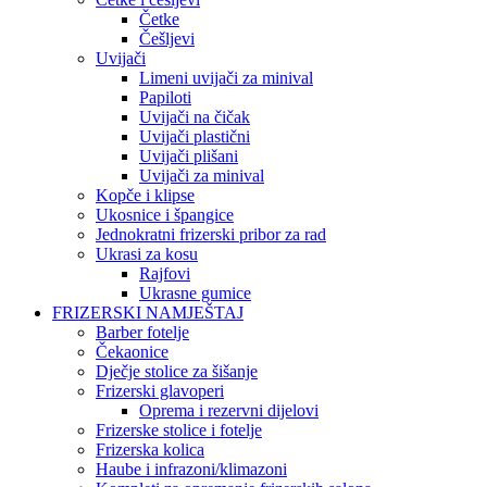
Četke
Češljevi
Uvijači
Limeni uvijači za minival
Papiloti
Uvijači na čičak
Uvijači plastični
Uvijači plišani
Uvijači za minival
Kopče i klipse
Ukosnice i špangice
Jednokratni frizerski pribor za rad
Ukrasi za kosu
Rajfovi
Ukrasne gumice
FRIZERSKI NAMJEŠTAJ
Barber fotelje
Čekaonice
Dječje stolice za šišanje
Frizerski glavoperi
Oprema i rezervni dijelovi
Frizerske stolice i fotelje
Frizerska kolica
Haube i infrazoni/klimazoni