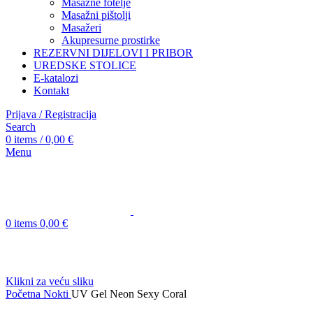
Masažne fotelje
Masažni pištolji
Masažeri
Akupresurne prostirke
REZERVNI DIJELOVI I PRIBOR
UREDSKE STOLICE
E-katalozi
Kontakt
Prijava / Registracija
Search
0
items
/
0,00
€
Menu
0
items
0,00
€
Klikni za veću sliku
Početna
Nokti
UV Gel Neon Sexy Coral