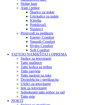
Stolne lupe
Alati i pribor
Škarice za nokte
Grickalice za nokte
Kliješta
Potiskivači
Nastavci
Proizvodi za pedikuru
Energy Comfort
Smooth Comfort
Hydro Comfort
Soft Comfort
TATTOO NAMJEŠTAJ I OPREMA
Stolice za tetoviranje
Tatto mašinice
Tatto kolica za pribor
Tatto rasvjeta
Tatto nasloni za ruke
Dezinfekcija i sterilizacija
Ulošci za tetoviranje
Igle za tetoviranje
Jednokratni tatto pribor za rad
Tatto grip
NOKTI
Stolovi za manikuru