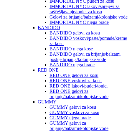
IMMORTAL NYC puderi za kosu
IMMORTAL NYC lakovi/sprejevi za
raščešljavanje/tonici za kosu
Gelovi za brijanje/balzami/kolonjske vode
IMMORTAL NYC njega brade
BANDIDO
BANDIDO gelovi za kosu
BANDIDO voskovi/paste/pomade/kreme
za kosu
BANDIDO njega kose
BANDIDO gelovi za brijanje/balzami
poslije brijanja/kolonjske vode
BANDIDO njega brade
RED ONE
RED ONE gelovi za kosu
RED ONE voskovi za kosu
RED ONE lakovi/puderi/tonici
RED ONE gelovi za
brijanje/balzami/kolonjske vode
GUMMY
GUMMY gelovi za kosu
GUMMY voskovi za kosu
GUMMY njega brade
GUMMY gelovi za
brijanje/balzami/kolonjske vode