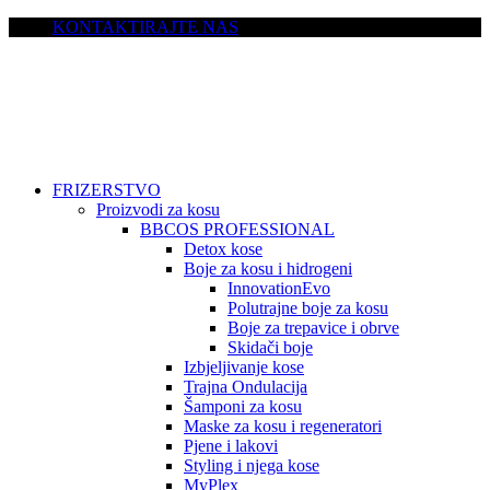
KONTAKTIRAJTE NAS
FRIZERSTVO
Proizvodi za kosu
BBCOS PROFESSIONAL
Detox kose
Boje za kosu i hidrogeni
InnovationEvo
Polutrajne boje za kosu
Boje za trepavice i obrve
Skidači boje
Izbjeljivanje kose
Trajna Ondulacija
Šamponi za kosu
Maske za kosu i regeneratori
Pjene i lakovi
Styling i njega kose
MyPlex