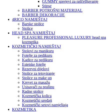
GUMMY sprejevi za raščešljavanje
Stipse
BARBER POTROŠNI MATERIJAL
BARBER DEKORACIJE
4RICO NAMJEŠTAJ
Barske stolice
Stolice
HEAD SPA NAMJEŠTAJ
PLEASURE PROFESSIONAL LUXURY head spa
kozmetika
KOZMETIČKI NAMJEŠTAJ
Stolovi za manikuru
Fotelje za pedikuru
Kadice za pedikuru
Estetske fotelje
Rezervni dijelovi
Stolice za tetoviranje
Stolice za make up
Krevet za masažu
Usisavači za prašinu
Radne stolice
Kozmetička kolica
Kozmetički uređaji
Kozmetički setovi namještaja
KOZMETIKA