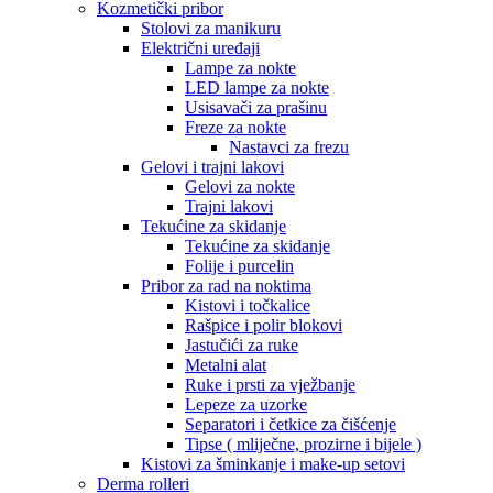
Kozmetički pribor
Stolovi za manikuru
Električni uređaji
Lampe za nokte
LED lampe za nokte
Usisavači za prašinu
Freze za nokte
Nastavci za frezu
Gelovi i trajni lakovi
Gelovi za nokte
Trajni lakovi
Tekućine za skidanje
Tekućine za skidanje
Folije i purcelin
Pribor za rad na noktima
Kistovi i točkalice
Rašpice i polir blokovi
Jastučići za ruke
Metalni alat
Ruke i prsti za vježbanje
Lepeze za uzorke
Separatori i četkice za čišćenje
Tipse ( mliječne, prozirne i bijele )
Kistovi za šminkanje i make-up setovi
Derma rolleri