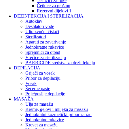
Jastučići za ruke
Četkice za prašinu
Rezervni dijelovi 1
DEZINFEKCIJA I STERILIZACIJA
Autoklav
Destilatori vode
Ultrazvučni čistači
Sterilizatori
Aparati za zavarivanje
Jednokratne rukavice
Spremnici za otpad
Vrećice za sterilizaciju
BARBICIDE sredstva za dezinfekciju
DEPILACIJA
Grijači za vosak
Pribor za depilaciju
Vosak
Šećerne paste
Prije/poslije depilacije
MASAŽA
Ulja za masažu
Kreme, gelovi i mlijeka za masažu
Jednokratni kozmetički pribor za rad
Jednokratne rukavice
Krevet za masažu