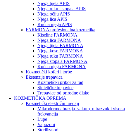
Njega tijela APIS
Njega ruku i stopala APIS
Njega očiju APIS
Njega lica APIS
Kućna njega APIS
FARMONA profesionalna kozmetika
Kiseline FARMONA
Njega lica FARMONA
Njega tijela FARMONA
Njega kose FARMONA
Njega ruku FARMONA
Njega stopala FARMONA
Kućna njega FARMONA
Kozmetički koferi i torbe
Ekstenzije trepavica
Kozmetički pribor za rad
Sintetičke trepavice
Trepavice od prirodne dlake
KOZMETIČKA OPREMA
Kozmetički električni uređaji
Mikrodermoabrazija, vakum, ultrazvuk i visoka
frekvancija
Lupe
Vapozoni
Sterilizatori