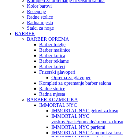
Kompleti za opremanje frizerskih salona
Kolor barovi
Recepcije
Radne stolice
Radna mjesta
Stalci za noge
BARBER
BARBER OPREMA
Barber fotelje
Barber mašinice
Barber kolica
Barber reklame
Barber koferi
Frizerski glavoperi
Oprema za glavoper
Kompleti za opremanje barber salona
Radne stolice
Radna mjesta
BARBER KOZMETIKA
IMMORTAL NYC
IMMORTAL NYC gelovi za kosu
IMMORTAL NYC
voskovi/paste/pomade/kreme za kosu
IMMORTAL NYC parfemi
IMMORTAL NYC šamponi za kosu