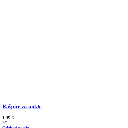
Rašpice za nokte
1,99
€
3/1
Ovaj
Odaberi opcije