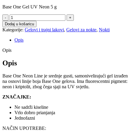
Base One Gel UV Neon 5 g
UV
Gel
Dodaj u košaricu
Neon
Kategorije:
Gelovi i trajni lakovi
,
Gelovi za nokte
,
Nokti
Sexy
Coral
Opis
količina
Opis
Opis
Base One Neon Line je srednje gusti, samonivelirajući gel izrađen
na osnovi linije boja Base One gelova. Ima fluorescentni pigment:
neon i kriptolit, zbog čega sjaji na UV svjetlu.
ZNAČAJKE:
Ne sadrži kiseline
Vrlo dobro prianjanja
Jednofazni
NAČIN UPOTREBE: