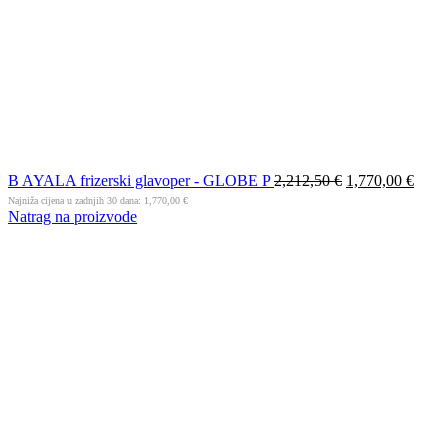
B AYALA frizerski glavoper - GLOBE P
2,212,50
€
1,770,00
€
Najniža cijena u zadnjih 30 dana:
1,770,00
€
Natrag na proizvode