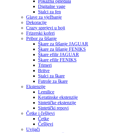
Pokazna ogledala
Digitalne vage
Stalci za fen
Glave za vježbanje
Dekoracije
Crazy sprejevi u boji
Frizerski koferi
Pribor za šišanje
Škare za šišanje JAGUAR
Škare za šišanje FENIKS
Škare efilir JAGUAR
Škare efilir FENIKS
Trimeri
Britve
Stalci za škare
Futrole za škare
Ekstenzije
Lemilice
Keratinske ekstenzije
Sintetičke ekstenzije
Sintetički repovi
Četke i češljevi
Četke
Češljevi
Uvijači