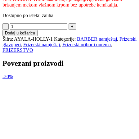
brisanjem mekom vlažnom krpom bez upotrebe kemikalija.
Dostupno po isteku zaliha
B
AYALA
Dodaj u košaricu
frizerski
Šifra:
AYALA-HOLLY-1
Kategorije:
BARBER namještaj
,
Frizerski
glavoper
glavoperi
,
Frizerski namještaj
,
Frizerski pribor i oprema
,
-
FRIZERSTVO
HOLLY
količina
Povezani proizvodi
-20%