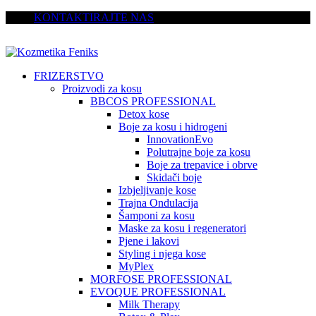
KONTAKTIRAJTE NAS
FRIZERSTVO
Proizvodi za kosu
BBCOS PROFESSIONAL
Detox kose
Boje za kosu i hidrogeni
InnovationEvo
Polutrajne boje za kosu
Boje za trepavice i obrve
Skidači boje
Izbjeljivanje kose
Trajna Ondulacija
Šamponi za kosu
Maske za kosu i regeneratori
Pjene i lakovi
Styling i njega kose
MyPlex
MORFOSE PROFESSIONAL
EVOQUE PROFESSIONAL
Milk Therapy