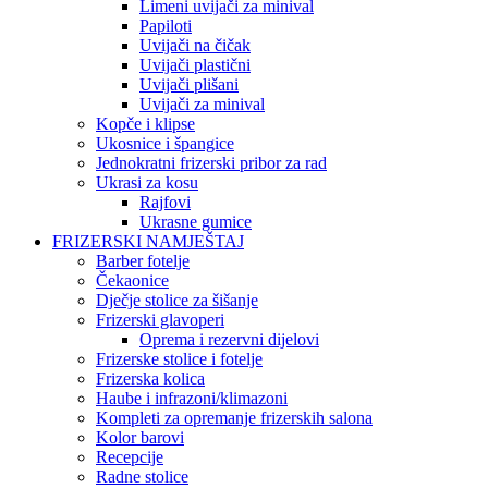
Limeni uvijači za minival
Papiloti
Uvijači na čičak
Uvijači plastični
Uvijači plišani
Uvijači za minival
Kopče i klipse
Ukosnice i špangice
Jednokratni frizerski pribor za rad
Ukrasi za kosu
Rajfovi
Ukrasne gumice
FRIZERSKI NAMJEŠTAJ
Barber fotelje
Čekaonice
Dječje stolice za šišanje
Frizerski glavoperi
Oprema i rezervni dijelovi
Frizerske stolice i fotelje
Frizerska kolica
Haube i infrazoni/klimazoni
Kompleti za opremanje frizerskih salona
Kolor barovi
Recepcije
Radne stolice