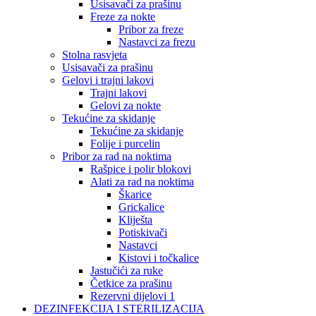
Usisavači za prašinu
Freze za nokte
Pribor za freze
Nastavci za frezu
Stolna rasvjeta
Usisavači za prašinu
Gelovi i trajni lakovi
Trajni lakovi
Gelovi za nokte
Tekućine za skidanje
Tekućine za skidanje
Folije i purcelin
Pribor za rad na noktima
Rašpice i polir blokovi
Alati za rad na noktima
Škarice
Grickalice
Kliješta
Potiskivači
Nastavci
Kistovi i točkalice
Jastučići za ruke
Četkice za prašinu
Rezervni dijelovi 1
DEZINFEKCIJA I STERILIZACIJA