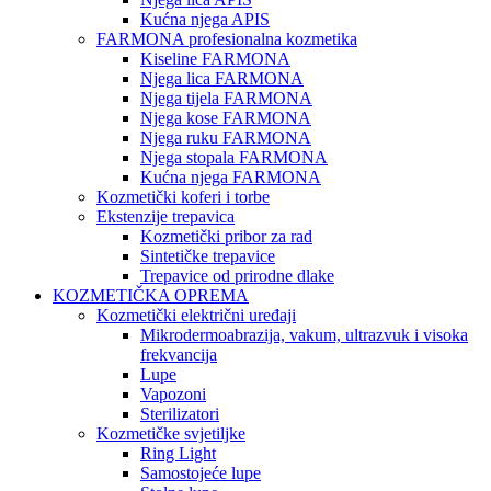
Kućna njega APIS
FARMONA profesionalna kozmetika
Kiseline FARMONA
Njega lica FARMONA
Njega tijela FARMONA
Njega kose FARMONA
Njega ruku FARMONA
Njega stopala FARMONA
Kućna njega FARMONA
Kozmetički koferi i torbe
Ekstenzije trepavica
Kozmetički pribor za rad
Sintetičke trepavice
Trepavice od prirodne dlake
KOZMETIČKA OPREMA
Kozmetički električni uređaji
Mikrodermoabrazija, vakum, ultrazvuk i visoka
frekvancija
Lupe
Vapozoni
Sterilizatori
Kozmetičke svjetiljke
Ring Light
Samostojeće lupe