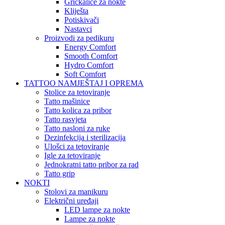
Grickalice za nokte
Kliješta
Potiskivači
Nastavci
Proizvodi za pedikuru
Energy Comfort
Smooth Comfort
Hydro Comfort
Soft Comfort
TATTOO NAMJEŠTAJ I OPREMA
Stolice za tetoviranje
Tatto mašinice
Tatto kolica za pribor
Tatto rasvjeta
Tatto nasloni za ruke
Dezinfekcija i sterilizacija
Ulošci za tetoviranje
Igle za tetoviranje
Jednokratni tatto pribor za rad
Tatto grip
NOKTI
Stolovi za manikuru
Električni uređaji
LED lampe za nokte
Lampe za nokte