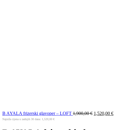
B AYALA frizerski glavoper – LOFT
1,900,00
€
1,520,00
€
Najniža cijena u zadnjih 30 dana:
1,520,00
€