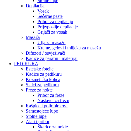
Stolne lupe
Depilacija
Vosak
Šećerne paste
Pribor za depilaciju
Prije/poslije depilacije
Grijači za vosak
Masaža
Ulja za masažu
Kreme, gelovi i mlijeka za masažu
Difuzori / osvježivači
Kadice za parafin i materijal
PEDIKURA
Estetske fotelje
Kadice za pedikuru
Kozmetička kolica
Stalci za pedikuru
Freze za nokte
Pribor za freze
Nastavci za frezu
Rašpice i polir blokovi
Samostojeće lupe
Stolne lupe
Alati i pribor
Škarice za nokte