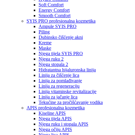
Soft Comfort
Energy Comfort
Smooth Comfort
SYIS PRO profesionalna kozmetika
Ampule SYIS PRO
Piling
Dubinsko čišćenje akni
Kreme
Maske
Njega tijela SYIS PRO
Njega ruku 2
Njega stopala 2
Hidratantna hijaluronska linija
Linija za čišćenje lica
Linija za pomlađivanje
Linija za regeneraciju
Linija vitaminske revitalizacije
Linija za jačanje lica
Tekućine za pročišćavanje vodika
APIS profesionalna kozmetika
Kiseline APIS
Njega tijela APIS
Njega ruku i stopala APIS
Njega očiju APIS
Njega lica APIS