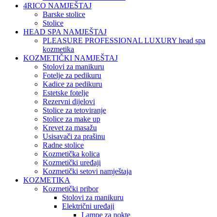
4RICO NAMJEŠTAJ
Barske stolice
Stolice
HEAD SPA NAMJEŠTAJ
PLEASURE PROFESSIONAL LUXURY head spa
kozmetika
KOZMETIČKI NAMJEŠTAJ
Stolovi za manikuru
Fotelje za pedikuru
Kadice za pedikuru
Estetske fotelje
Rezervni dijelovi
Stolice za tetoviranje
Stolice za make up
Krevet za masažu
Usisavači za prašinu
Radne stolice
Kozmetička kolica
Kozmetički uređaji
Kozmetički setovi namještaja
KOZMETIKA
Kozmetički pribor
Stolovi za manikuru
Električni uređaji
Lampe za nokte