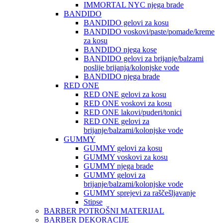
IMMORTAL NYC njega brade
BANDIDO
BANDIDO gelovi za kosu
BANDIDO voskovi/paste/pomade/kreme
za kosu
BANDIDO njega kose
BANDIDO gelovi za brijanje/balzami
poslije brijanja/kolonjske vode
BANDIDO njega brade
RED ONE
RED ONE gelovi za kosu
RED ONE voskovi za kosu
RED ONE lakovi/puderi/tonici
RED ONE gelovi za
brijanje/balzami/kolonjske vode
GUMMY
GUMMY gelovi za kosu
GUMMY voskovi za kosu
GUMMY njega brade
GUMMY gelovi za
brijanje/balzami/kolonjske vode
GUMMY sprejevi za raščešljavanje
Stipse
BARBER POTROŠNI MATERIJAL
BARBER DEKORACIJE