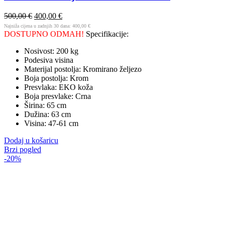
500,00
€
400,00
€
Najniža cijena u zadnjih 30 dana:
400,00
€
DOSTUPNO ODMAH!
Specifikacije:
Nosivost: 200 kg
Podesiva visina
Materijal postolja: Kromirano željezo
Boja postolja: Krom
Presvlaka: EKO koža
Boja presvlake: Crna
Širina: 65 cm
Dužina: 63 cm
Visina: 47-61 cm
Dodaj u košaricu
Brzi pogled
-20%