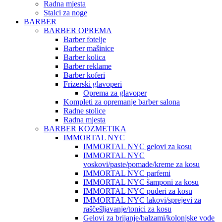
Radna mjesta
Stalci za noge
BARBER
BARBER OPREMA
Barber fotelje
Barber mašinice
Barber kolica
Barber reklame
Barber koferi
Frizerski glavoperi
Oprema za glavoper
Kompleti za opremanje barber salona
Radne stolice
Radna mjesta
BARBER KOZMETIKA
IMMORTAL NYC
IMMORTAL NYC gelovi za kosu
IMMORTAL NYC
voskovi/paste/pomade/kreme za kosu
IMMORTAL NYC parfemi
IMMORTAL NYC šamponi za kosu
IMMORTAL NYC puderi za kosu
IMMORTAL NYC lakovi/sprejevi za
raščešljavanje/tonici za kosu
Gelovi za brijanje/balzami/kolonjske vode