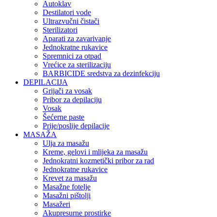
Autoklav
Destilatori vode
Ultrazvučni čistači
Sterilizatori
Aparati za zavarivanje
Jednokratne rukavice
Spremnici za otpad
Vrećice za sterilizaciju
BARBICIDE sredstva za dezinfekciju
DEPILACIJA
Grijači za vosak
Pribor za depilaciju
Vosak
Šećerne paste
Prije/poslije depilacije
MASAŽA
Ulja za masažu
Kreme, gelovi i mlijeka za masažu
Jednokratni kozmetički pribor za rad
Jednokratne rukavice
Krevet za masažu
Masažne fotelje
Masažni pištolji
Masažeri
Akupresurne prostirke