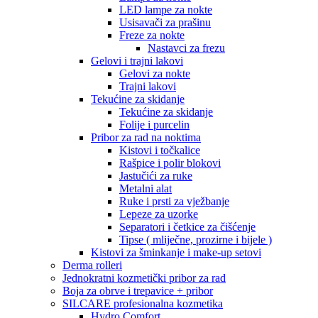
LED lampe za nokte
Usisavači za prašinu
Freze za nokte
Nastavci za frezu
Gelovi i trajni lakovi
Gelovi za nokte
Trajni lakovi
Tekućine za skidanje
Tekućine za skidanje
Folije i purcelin
Pribor za rad na noktima
Kistovi i točkalice
Rašpice i polir blokovi
Jastučići za ruke
Metalni alat
Ruke i prsti za vježbanje
Lepeze za uzorke
Separatori i četkice za čišćenje
Tipse ( mliječne, prozirne i bijele )
Kistovi za šminkanje i make-up setovi
Derma rolleri
Jednokratni kozmetički pribor za rad
Boja za obrve i trepavice + pribor
SILCARE profesionalna kozmetika
Hydro Comfort