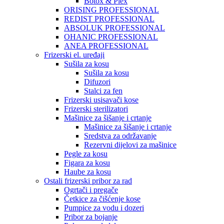
Botox & Plex
ORISING PROFESSIONAL
REDIST PROFESSIONAL
ABSOLUK PROFESSIONAL
OHANIC PROFESSIONAL
ANEA PROFESSIONAL
Frizerski el. uređaji
Sušila za kosu
Sušila za kosu
Difuzori
Stalci za fen
Frizerski usisavači kose
Frizerski sterilizatori
Mašinice za šišanje i crtanje
Mašinice za šišanje i crtanje
Sredstva za održavanje
Rezervni dijelovi za mašinice
Pegle za kosu
Figara za kosu
Haube za kosu
Ostali frizerski pribor za rad
Ogrtači i pregače
Četkice za čišćenje kose
Pumpice za vodu i dozeri
Pribor za bojanje