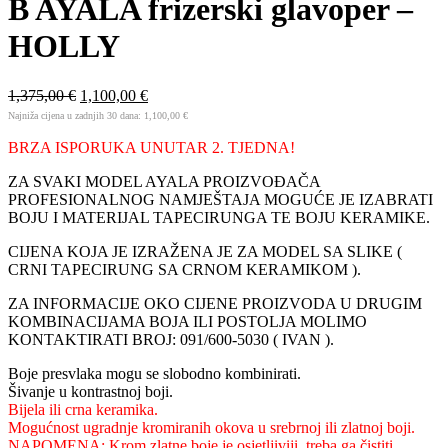
B AYALA frizerski glavoper –
HOLLY
1,375,00
€
1,100,00
€
Najniža cijena u zadnjih 30 dana:
1,100,00
€
BRZA ISPORUKA UNUTAR 2. TJEDNA!
ZA SVAKI MODEL AYALA PROIZVOĐAČA
PROFESIONALNOG NAMJEŠTAJA MOGUĆE JE IZABRATI
BOJU I MATERIJAL TAPECIRUNGA TE BOJU KERAMIKE.
CIJENA KOJA JE IZRAŽENA JE ZA MODEL SA SLIKE (
CRNI TAPECIRUNG SA CRNOM KERAMIKOM ).
ZA INFORMACIJE OKO CIJENE PROIZVODA U DRUGIM
KOMBINACIJAMA BOJA ILI POSTOLJA MOLIMO
KONTAKTIRATI BROJ: 091/600-5030 ( IVAN ).
Boje presvlaka mogu se slobodno kombinirati.
Šivanje u kontrastnoj boji.
Bijela ili crna keramika.
Mogućnost ugradnje kromiranih okova u srebrnoj ili zlatnoj boji.
NAPOMENA: Krom zlatne boje je osjetljiviji, treba ga čistiti