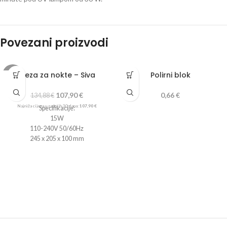
Povezani proizvodi
Freza za nokte – Siva
Polirni blok
-20%
107,90
€
0,66
€
134,88
€
Najniža cijena u zadnjih 30 dana:
107,90
€
Specifikacije:
15W
110-240V 50/60Hz
245 x 205 x 100 mm
Uključuje:
Stroj za brušenje s napajanjem
Glava
Silikonska baza
Set od 6 dijamantskih brusilica sa 6
krajnjih kapaka
Pedalica za upravljanje