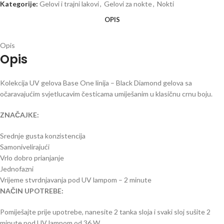
Kategorije:
Gelovi i trajni lakovi
,
Gelovi za nokte
,
Nokti
OPIS
Opis
Opis
Kolekcija UV gelova Base One linija – Black Diamond gelova sa
očaravajućim svjetlucavim česticama umiješanim u klasičnu crnu boju.
ZNAČAJKE:
Srednje gusta konzistencija
Samonivelirajući
Vrlo dobro prianjanje
Jednofazni
Vrijeme stvrdnjavanja pod UV lampom – 2 minute
NAČIN UPOTREBE:
Pomiješajte prije upotrebe, nanesite 2 tanka sloja i svaki sloj sušite 2
minute pod UV lampom od 36 W.