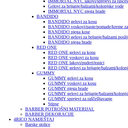
IMMORTAL NYC lakovi/sprejevi za raščešlj
Gelovi za brijanje/balzami/kolonjske vode
IMMORTAL NYC njega brade
BANDIDO
BANDIDO gelovi za kosu
BANDIDO voskovi/paste/pomade/kreme za
BANDIDO njega kose
BANDIDO gelovi za brijanje/balzami poslije
BANDIDO njega brade
RED ONE
RED ONE gelovi za kosu
RED ONE voskovi za kosu
RED ONE lakovi/puderi/tonici
RED ONE gelovi za brijanje/balzami/kolon
GUMMY
GUMMY gelovi za kosu
GUMMY voskovi za kosu
GUMMY njega brade
GUMMY gelovi za brijanje/balzami/kolonjs
GUMMY sprejevi za raščešljavanje
Stipse
BARBER POTROŠNI MATERIJAL
BARBER DEKORACIJE
4RICO NAMJEŠTAJ
Barske stolice