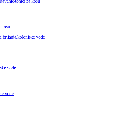
avanje/tonici za kosu
 kosu
 brijanja/kolonjske vode
jske vode
ke vode