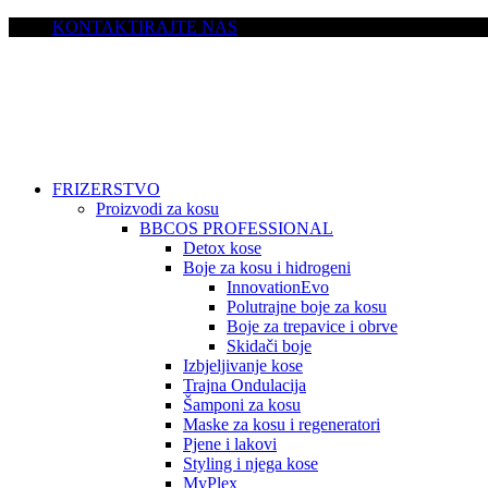
KONTAKTIRAJTE NAS
FRIZERSTVO
Proizvodi za kosu
BBCOS PROFESSIONAL
Detox kose
Boje za kosu i hidrogeni
InnovationEvo
Polutrajne boje za kosu
Boje za trepavice i obrve
Skidači boje
Izbjeljivanje kose
Trajna Ondulacija
Šamponi za kosu
Maske za kosu i regeneratori
Pjene i lakovi
Styling i njega kose
MyPlex