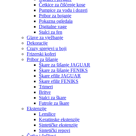
Četkice za čišćenje kose
Pumpice za vodu i dozeri
Pribor za bojanje
Pokazna ogledala
Digitalne vage
Stalci za fen
Glave za vježbanje
Dekoracije
Crazy sprejevi u boji
Frizerski koferi
Pribor za šišanje
Škare za šišanje JAGUAR
Škare za šišanje FENIKS
Škare efilir JAGUAR
Škare efilir FENIKS
Trimeri
Britve
Stalci za škare
Futrole za škare
Ekstenzije
Lemilice
Keratinske ekstenzije
Sintetičke ekstenzije
Sintetički repovi
Četke i češljevi