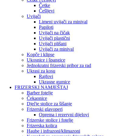
Četke
Češljevi
Uvijači
Limeni uvijači za minival
Papiloti
Uvijači na čičak
Uvijači plastični
Uvijači plišani
Uvijači za minival
Kopče i klipse
Ukosnice i špangice
Jednokratni frizerski pribor za rad
Ukrasi za kosu
Rajfovi
Ukrasne gumice
FRIZERSKI NAMJEŠTAJ
Barber fotelje
Čekaonice
Dječje stolice za šišanje
Frizerski glavoperi
Oprema i rezervni dijelovi
Frizerske stolice i fotelje
Frizerska kolica
Haube i infrazoni/klimazoni