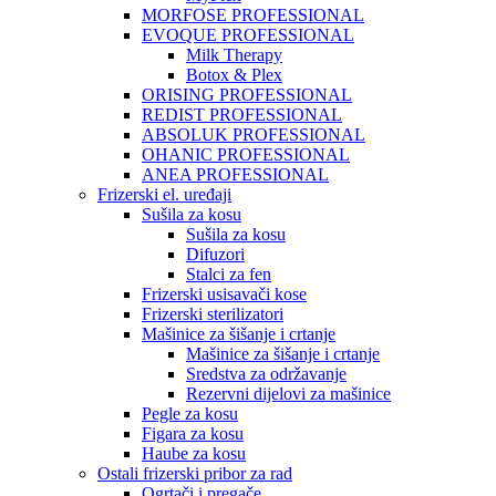
MORFOSE PROFESSIONAL
EVOQUE PROFESSIONAL
Milk Therapy
Botox & Plex
ORISING PROFESSIONAL
REDIST PROFESSIONAL
ABSOLUK PROFESSIONAL
OHANIC PROFESSIONAL
ANEA PROFESSIONAL
Frizerski el. uređaji
Sušila za kosu
Sušila za kosu
Difuzori
Stalci za fen
Frizerski usisavači kose
Frizerski sterilizatori
Mašinice za šišanje i crtanje
Mašinice za šišanje i crtanje
Sredstva za održavanje
Rezervni dijelovi za mašinice
Pegle za kosu
Figara za kosu
Haube za kosu
Ostali frizerski pribor za rad
Ogrtači i pregače