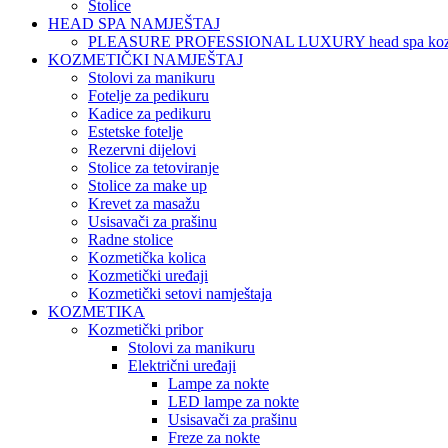
Stolice
HEAD SPA NAMJEŠTAJ
PLEASURE PROFESSIONAL LUXURY head spa koz
KOZMETIČKI NAMJEŠTAJ
Stolovi za manikuru
Fotelje za pedikuru
Kadice za pedikuru
Estetske fotelje
Rezervni dijelovi
Stolice za tetoviranje
Stolice za make up
Krevet za masažu
Usisavači za prašinu
Radne stolice
Kozmetička kolica
Kozmetički uređaji
Kozmetički setovi namještaja
KOZMETIKA
Kozmetički pribor
Stolovi za manikuru
Električni uređaji
Lampe za nokte
LED lampe za nokte
Usisavači za prašinu
Freze za nokte