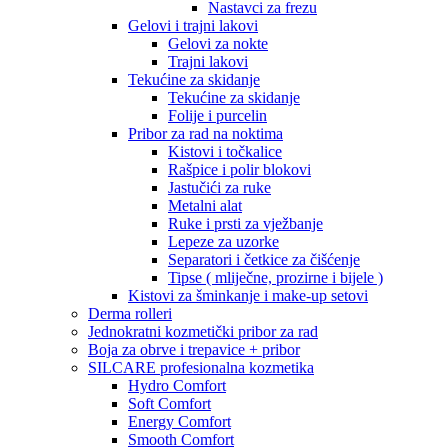
Nastavci za frezu
Gelovi i trajni lakovi
Gelovi za nokte
Trajni lakovi
Tekućine za skidanje
Tekućine za skidanje
Folije i purcelin
Pribor za rad na noktima
Kistovi i točkalice
Rašpice i polir blokovi
Jastučići za ruke
Metalni alat
Ruke i prsti za vježbanje
Lepeze za uzorke
Separatori i četkice za čišćenje
Tipse ( mliječne, prozirne i bijele )
Kistovi za šminkanje i make-up setovi
Derma rolleri
Jednokratni kozmetički pribor za rad
Boja za obrve i trepavice + pribor
SILCARE profesionalna kozmetika
Hydro Comfort
Soft Comfort
Energy Comfort
Smooth Comfort