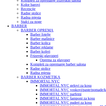
Kompleti za opremanje frizerskih salona
Kolor barovi
Recepcije
Radne stolice
Radna mjesta
Stalci za noge
BARBER
BARBER OPREMA
Barber fotelje
Barber mašinice
Barber kolica
Barber reklame
Barber koferi
Frizerski glavoperi
Oprema za glavoper
Kompleti za opremanje barber salona
Radne stolice
Radna mjesta
BARBER KOZMETIKA
IMMORTAL NYC
IMMORTAL NYC gelovi za kosu
IMMORTAL NYC voskovi/paste/pomade/kr
IMMORTAL NYC parfemi
IMMORTAL NYC šamponi za kosu
IMMORTAL NYC puderi za kosu